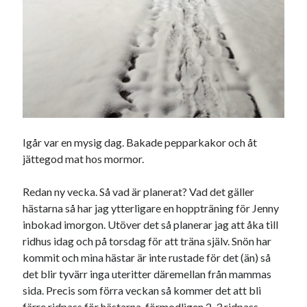
Igår var en mysig dag. Bakade pepparkakor och åt
jättegod mat hos mormor.
Redan ny vecka. Så vad är planerat? Vad det gäller
hästarna så har jag ytterligare en hoppträning för Jenny
inbokad imorgon. Utöver det så planerar jag att åka till
ridhus idag och på torsdag för att träna själv. Snön har
kommit och mina hästar är inte rustade för det (än) så
det blir tyvärr inga uteritter däremellan från mammas
sida. Precis som förra veckan så kommer det att bli
färre ridpass för hästarna, förmodligen 2-3 ridpass.