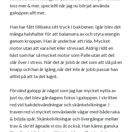
loss mer & mer, speciellt när jag nu börjat använda
galoppen allt mer.
Han har fått tillbaka sitt tryck i bakbenen. Igår blev det
många halvhalter för att balansera av och styra energin
genom kroppen. Han är underbar att rida. Mycket
motor utan att vara het eller stressad. Aldrig ridit en
häst som har så mycket motor som Palle utan att det
slår över i stress. När det är jobb är det som att slå på en
knapp och han är igång, när det inte är jobb passar han
alltid på att ta det lugnt.
Förvänd galopp är något som jag har mycket nytta av
just nu, det blev gårdagens fokus i galoppen. I skritten
red vid bakdelsvändningar och skänkelvikningar. I
traven red vi mycket omväxlande vägar med både raka
& böjda spår. Skänkelvikningar och övergångar mellan
trav & skritt ägnade vi oss åt också. Han känns ganska