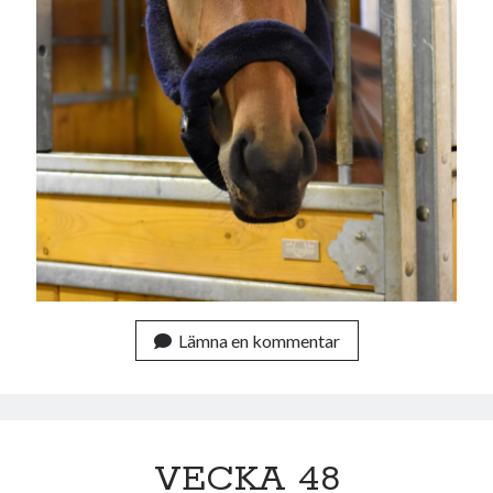
Camilla
om
SPAM
november 2021
M
T
O
T
F
L
S
1
2
3
4
5
6
7
8
9
10
11
12
13
14
15
16
17
18
19
20
21
22
23
24
25
26
27
28
29
30
Lämna en kommentar
« okt
dec »
Arkiv
augusti 2026
VECKA 48
juli 2026