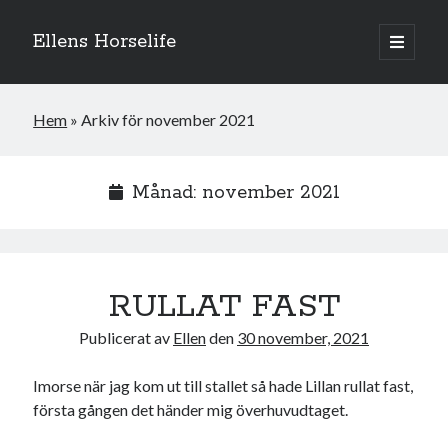
Ellens Horselife
öppna
primär
Sidopanel
meny
Hem
»
Arkiv för november 2021
Månad:
november 2021
RULLAT FAST
Publicerat av
Ellen
den
30 november, 2021
Hej och välkomna till min blogg! Jag heter Ellen och är född 1996. På
denna bloggen kan ni följa min resa med hästarna, från ponnytävlingar i
Imorse när jag kom ut till stallet så hade Lillan rullat fast,
dressyr & hoppning till MSV hopp & dressyr på stor häst.
första gången det händer mig överhuvudtaget.