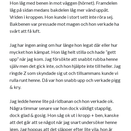
Hon låg med benen in mot väggen (hörnet). Framdelen
låg på sidan medans bakdelen låg mer vänd uppåt.
Sök
Sök
Vriden i kroppen. Hon kunde i stort sett inte röra sej.
Bakbenen var pressade mot magen och hon verkade ha
svårt att få luft.
Senaste inläggen
Jag har ingen aning om hur länge hon legat där eller hur
VI TRÄNAR VIDARE!
mycket hon kämpat. Hon låg helt stilla och hade ”gett
MYCKET FLUGOR
upp” när jag kom. Jag försökte att snabbt rubba henne
IDA; dagens hoppning!
själv men det gick inte, och hon hjälpte inte till heller. Jag
HINDERBANA
ringde Z som skyndade sig ut och tillsammans kunde vi
130 BAND
rulla runt henne. Då var hon snabb upp och verkade pigg
& kry.
Kategorier
Jag ledde henne lite på ridbanan och hon verkade ok.
Några timmar senare var hon dock väldigt stapplig,
Allmänt
(997)
dock glad & gosig. Hon såg ok ut i kropp + ben, kanske
Extrahästar
(58)
att det går att se något när jag snart undersöker henne
Hållidej
(276)
igen. Jag hoppas att det släpper efter lite vila, hon är