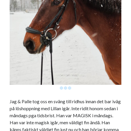
Jag & Palle tog oss en sväng till ridhus innan det bar iväg
på löshoppning med Lillan igår. Inte ridit honom sedan i
måndags pga tidsbrist. Han var MAGISK i måndags.
Han var inte magisk igår, men väldigt fin ändå. Han
känns faktiskt väldigt fin just nu och han börjar komma