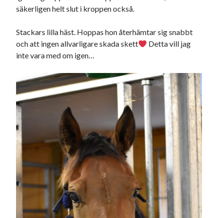
Heart of Hope
(39)
säkerligen helt slut i kroppen också.
Heart Paal
(216)
Idun
(140)
Stackars lilla häst. Hoppas hon återhämtar sig snabbt
Källhults Spotless
(163)
och att ingen allvarligare skada skett
Detta vill jag
Min Träning
(220)
inte vara med om igen…
Ninlil
(34)
Personligt/Åsikter
(161)
Resor
(111)
Tävling
(159)
Träningar
(63)
Utrustning
(47)
Senaste kommentarerna
Ellen
om
VINST!!!
Camilla
om
VINST!!!
Ellen
om
JOSEF
Ellen
om
SPAM