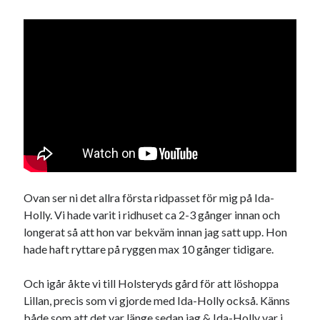
Ovan ser ni det allra första ridpasset för mig på Ida-
Holly. Vi hade varit i ridhuset ca 2-3 gånger innan och
longerat så att hon var bekväm innan jag satt upp. Hon
hade haft ryttare på ryggen max 10 gånger tidigare.
Och igår åkte vi till Holsteryds gård för att löshoppa
Lillan, precis som vi gjorde med Ida-Holly också. Känns
både som att det var länge sedan jag & Ida-Holly var i