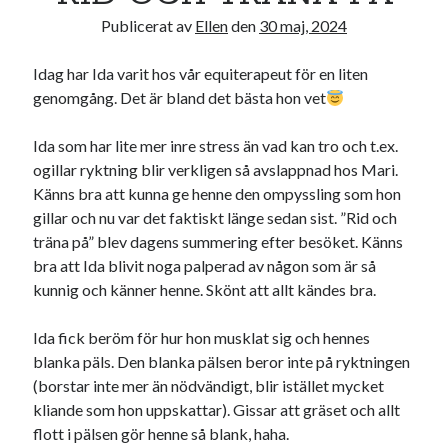
Camilla
om
SPAM
Publicerat av
Ellen
den
30 maj, 2024
Idag har Ida varit hos vår equiterapeut för en liten
genomgång. Det är bland det bästa hon vet
maj 2024
M
T
O
T
F
L
S
Ida som har lite mer inre stress än vad kan tro och t.ex.
ogillar ryktning blir verkligen så avslappnad hos Mari.
1
2
3
4
5
Känns bra att kunna ge henne den ompyssling som hon
6
7
8
9
10
11
12
gillar och nu var det faktiskt länge sedan sist. ”Rid och
13
14
15
16
17
18
19
träna på” blev dagens summering efter besöket. Känns
20
21
22
23
24
25
26
bra att Ida blivit noga palperad av någon som är så
27
28
29
30
31
kunnig och känner henne. Skönt att allt kändes bra.
« apr
jun »
Ida fick beröm för hur hon musklat sig och hennes
blanka päls. Den blanka pälsen beror inte på ryktningen
Arkiv
(borstar inte mer än nödvändigt, blir istället mycket
kliande som hon uppskattar). Gissar att gräset och allt
augusti 2026
flott i pälsen gör henne så blank, haha.
juli 2026