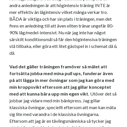
andra anledningen är att högintensiv träning INTE är
mer effektiv än lågintensiv vilket många verkar tro.
BÅDA är viktiga och har sin plats i träningen, men det
finns en anledning till att även eliten tränar ungefär 80-
90% låg/medel-intensivt. Nu när jag inte har något
särskilt konditionsmål så får den högintensiva träningen
stå tillbaka, eller göra ett litet gästspel in i schemat då &
då.
Vad det gäller träningen framöver så målet att
fortsätta jobba med mina pull ups, funderar även
på att lägga in mer övningar som jag kan göra med
min kroppsvikt eftersom att jag gillar konceptet
med att kunna bära upp min egen vikt.
Utöver det så
jobbar jag vidare med min bänkpress. Jag gillar
klassiska övningar, speciellt eftersom att man kan mäta
sig lite med varandra i de klassiska övningarna.
Eftersom att jag är en tävlingsmänniska så tycker jag