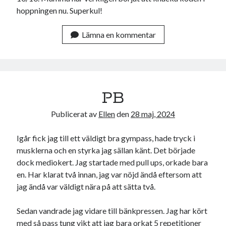
hoppningen nu. Superkul!
oktober 2021
september 2021
Lämna en kommentar
Logga in
PB
Publicerat av
Ellen
den
28 maj, 2024
Igår fick jag till ett väldigt bra gympass, hade tryck i
musklerna och en styrka jag sällan känt. Det började
dock mediokert. Jag startade med pull ups, orkade bara
en. Har klarat två innan, jag var nöjd ändå eftersom att
jag ändå var väldigt nära på att sätta två.
Sedan vandrade jag vidare till bänkpressen. Jag har kört
med så pass tung vikt att jag bara orkat 5 repetitioner