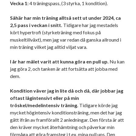
Vecka 1:
4 träningspass, (3 styrka, 1 kondition).
Såhär har min träning alltså sett ut under 2024, ca
2,5 pass i veckan i snitt.
Tidigare har jag mestadels
kört hypertrofi (styrketräning med fokus på
muskeltillväxt), men jag var redan då ganska allround i
min träning vilket jag alltid viljat vara.
I år har målet varit att kunna göra en pull up.
Nu kan
jag göra 2, och tanken är att fortsätta att jobba med
dem.
Kondition väver jag in lite då och då, där jobbar jag
oftast lågintensivt eller på min
tröskel/medelintensiv träning.
Tidigare körde jag
mycket högintensiv konditionsträning, men det har jag
gått ifrån av framförallt 2 anledningar. Den första är att
den kräver mycket återhämtning och påverkar min
förmåga att göra framsteg i t.ex. mina pull ups. Den