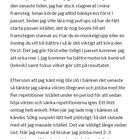
den senaste tiden, jag har dock stagnerat i mina
framsteg. Innan körde jag alltid bänkpress först i
passet. Sedan jag ville lära mig pull ups så har de fått
starta passen istället, det är nog boven till att
framstegen stannat av. Har du en muskelgrupp eller en
övning du vill bli bättre i så är det viktigt att köra den
först. Det jag gör först eller tidigt i passet kommer jag
att orka mer i, jag kommer ha bättre motorisk kontroll
(teknik) samt fokus vilket gör sitt på resultatet.
Eftersom att jag känt mig lite slö i bänken det senaste
så tänkte jag sänka vikten litegrann och jobba med lite
fler repetitioner istället under en period för att sedan
höja vikten och sänka repetitionerna igen. Ett litet
omtag helt enkelt. Men när jag lade mig i bänken så
kändes 50kg suspekt lätt helt plötsligt. Så det slutade
med att jag maxade istället. Det var väldigt länge sedan
sist. När jag maxar så brukar jag jobba med 2-3