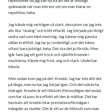
repetitioner då jag kan tycka att det är onödigt
spännande när man inte ens vet om man klarar en
repetition, haha.
Jag kände mig verkligen så stark, dessutom var jag inte
alls lika ”skakig” och trött efteråt. Jag började på riktigt
undra vad som hänt med mig. Jag känner mig ganska
sällan kraftfull. Jag tar ju i ordentligt, och det känns
oftast bara jobbigt, haha. Det ska det ju förstås. Men
igår fann jag ett gott tryck och självförtroende i
musklerna. Kände mig frisk, ung och stark. Underbar
känsla.
Men sedan kom jag på det. Kreatin. Jag har inte ätit det
på länge, men nu har jag börjat igen. Och det måste ha
bidragit. Kreatin är ett tillskott (förmodligen det enda)
som har så pass bra effekt att den är mätbar. Det har
bevisats att kreatin ökar prestationsförmågan i
mängder av studier. Det är ett av de tillskott som man