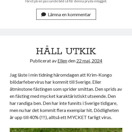
I brist på en passande bild så får denna pryda inlägget.
Lämna en kommentar
HÅLL UTKIK
Publicerat av
Ellen
den
22 maj, 2024
Jag läste i min tidning häromdagen att Krim-Kongo
blödarfebervirus har kommit till Sverige. Eller
åtminstone fästingen som sprider smittan. Den sprids av
en fästing med mycket karaktäristiskt utseende. Den
har randiga ben. Den har inte funnits i Sverige tidigare,
men nu har det kommit flera exemplar hit. Dödligheten
är upp till 40% (!!!), alltså ett MYCKET farligt virus.