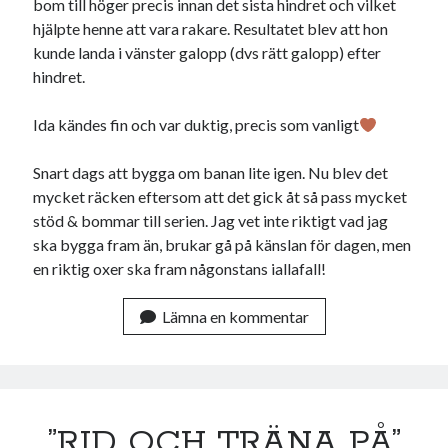
Heart of Hope
(39)
bom till höger precis innan det sista hindret och vilket
Heart Paal
(216)
hjälpte henne att vara rakare. Resultatet blev att hon
Idun
(140)
kunde landa i vänster galopp (dvs rätt galopp) efter
Källhults Spotless
(163)
hindret.
Min Träning
(220)
Ninlil
(34)
Ida kändes fin och var duktig, precis som vanligt
Personligt/Åsikter
(161)
Resor
(111)
Snart dags att bygga om banan lite igen. Nu blev det
Tävling
(159)
mycket räcken eftersom att det gick åt så pass mycket
Träningar
(63)
stöd & bommar till serien. Jag vet inte riktigt vad jag
Utrustning
(47)
ska bygga fram än, brukar gå på känslan för dagen, men
en riktig oxer ska fram någonstans iallafall!
Senaste kommentarerna
Lämna en kommentar
Ellen
om
VINST!!!
Camilla
om
VINST!!!
Ellen
om
JOSEF
”RID OCH TRÄNA PÅ”
Ellen
om
SPAM