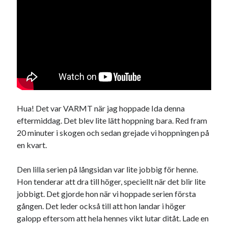
Sök
Sök
Senaste inläggen
VI TRÄNAR VIDARE!
MYCKET FLUGOR
IDA; dagens hoppning!
Hua! Det var VARMT när jag hoppade Ida denna
HINDERBANA
eftermiddag. Det blev lite lätt hoppning bara. Red fram
MAGSJUKA
20 minuter i skogen och sedan grejade vi hoppningen på
en kvart.
Den lilla serien på långsidan var lite jobbig för henne.
Kategorier
Hon tenderar att dra till höger, speciellt när det blir lite
Allmänt
(998)
jobbigt. Det gjorde hon när vi hoppade serien första
Extrahästar
(58)
gången. Det leder också till att hon landar i höger
Hållidej
(276)
galopp eftersom att hela hennes vikt lutar ditåt. Lade en