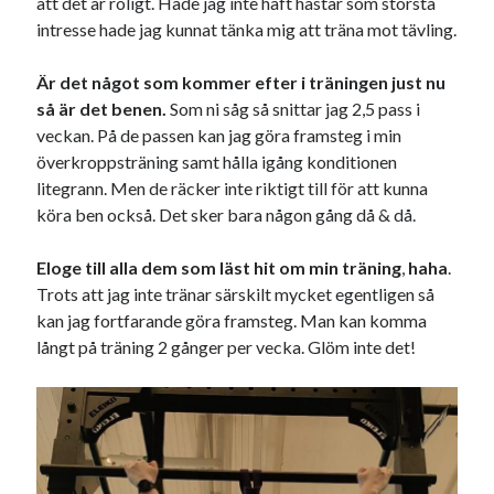
att det är roligt. Hade jag inte haft hästar som största
intresse hade jag kunnat tänka mig att träna mot tävling.
Är det något som kommer efter i träningen just nu
så är det benen.
Som ni såg så snittar jag 2,5 pass i
veckan. På de passen kan jag göra framsteg i min
överkroppsträning samt hålla igång konditionen
litegrann. Men de räcker inte riktigt till för att kunna
köra ben också. Det sker bara någon gång då & då.
Eloge till alla dem som läst hit om min träning
,
haha
.
Trots att jag inte tränar särskilt mycket egentligen så
kan jag fortfarande göra framsteg. Man kan komma
långt på träning 2 gånger per vecka. Glöm inte det!