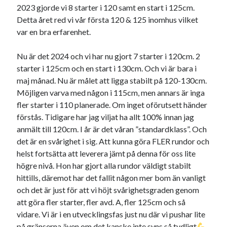
2023 gjorde vi 8 starter i 120 samt en start i 125cm.
Detta året red vi vår första 120 & 125 inomhus vilket
var en bra erfarenhet.
Nu är det 2024 och vi har nu gjort 7 starter i 120cm. 2
starter i 125cm och en start i 130cm. Och vi är bara i
maj månad. Nu är målet att ligga stabilt på 120-130cm.
Möjligen varva med någon i 115cm, men annars är inga
fler starter i 110 planerade. Om inget oförutsett händer
förstås. Tidigare har jag viljat ha allt 100% innan jag
anmält till 120cm. I år är det våran ”standardklass”. Och
det är en svårighet i sig. Att kunna göra FLER rundor och
helst fortsätta att leverera jämt på denna för oss lite
högre nivå. Hon har gjort alla rundor väldigt stabilt
hittills, däremot har det fallit någon mer bom än vanligt
och det är just för att vi höjt svårighetsgraden genom
att göra fler starter, fler avd. A, fler 125cm och så
vidare. Vi är i en utvecklingsfas just nu där vi pushar lite
på gränserna även om det kanske inte syns så tydligt