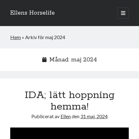
Ellens Horselife
öppna
primär
Sidopanel
meny
Hem
»
Arkiv för maj 2024
Månad:
maj 2024
IDA; lätt hoppning
hemma!
Hej och välkomna till min blogg! Jag heter Ellen och är född 1996. På
Publicerat av
Ellen
den
31 maj, 2024
denna bloggen kan ni följa min resa med hästarna, från ponnytävlingar i
dressyr & hoppning till MSV hopp & dressyr på stor häst.