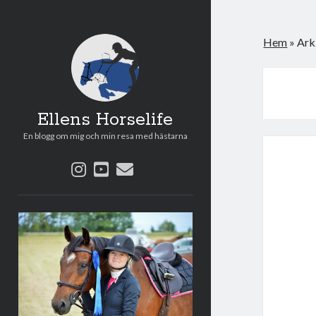
Hem
»
Ark
Ellens Horselife
En blogg om mig och min resa med hästarna
instagram
youtube
e-
post
Sidopanel