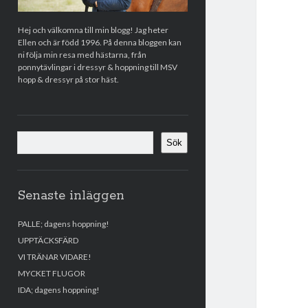
Hej och välkomna till min blogg! Jag heter
Ellen och är född 1996. På denna bloggen kan
ni följa min resa med hästarna, från
ponnytävlingar i dressyr & hoppning till MSV
hopp & dressyr på stor häst.
Sök
Sök
Senaste inläggen
PALLE; dagens hoppning!
UPPTÄCKSFÄRD
VI TRÄNAR VIDARE!
MYCKET FLUGOR
IDA; dagens hoppning!