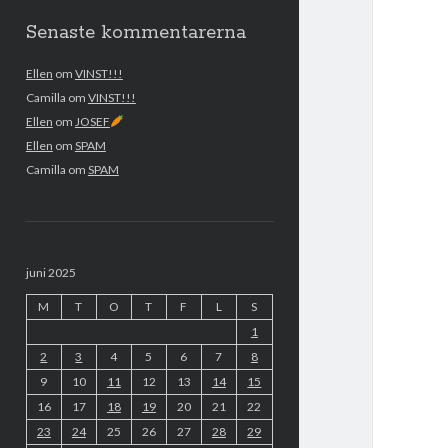
Senaste kommentarerna
Ellen
om
VINST!!!
Camilla
om
VINST!!!
Ellen
om
JOSEF
Ellen
om
SPAM
Camilla
om
SPAM
juni 2025
M
T
O
T
F
L
S
1
2
3
4
5
6
7
8
9
10
11
12
13
14
15
16
17
18
19
20
21
22
23
24
25
26
27
28
29