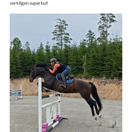
verkligen superkul!
Sök
Sök
Senaste inläggen
KODEN ÄR KNÄCKT
PALLE; dagens hoppning!
UPPTÄCKSFÄRD
VI TRÄNAR VIDARE!
MYCKET FLUGOR
Kategorier
Allmänt
(997)
Extrahästar
(58)
Hållidej
(276)