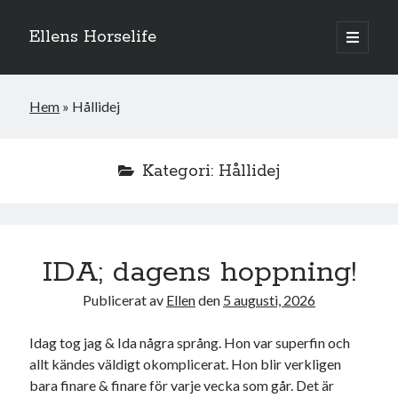
Ellens Horselife
öppna
primär
Sidopanel
meny
Hem
»
Hållidej
Kategori:
Hållidej
IDA; dagens hoppning!
Publicerat av
Ellen
den
5 augusti, 2026
Hej och välkomna till min blogg! Jag heter Ellen och är född 1996. På
denna bloggen kan ni följa min resa med hästarna, från ponnytävlingar i
Idag tog jag & Ida några språng. Hon var superfin och
dressyr & hoppning till MSV hopp & dressyr på stor häst.
allt kändes väldigt okomplicerat. Hon blir verkligen
bara finare & finare för varje vecka som går. Det är