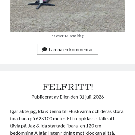
Heart of Hope
(40)
Heart Paal
(217)
Idun
(141)
Källhults Spotless
(163)
Min Träning
(220)
Ida över 130 cm idag.
Ninlil
(35)
Personligt/Åsikter
(161)
Lämna en kommentar
Resor
(111)
Tävling
(159)
Träningar
(63)
Utrustning
(47)
FELFRITT!
Senaste kommentarerna
Publicerat av
Ellen
den
31 juli, 2026
Ellen
om
VINST!!!
Igår åkte jag, Ida & Jenna till Huskvarna och deras stora
Camilla
om
VINST!!!
fina bana på 62×100 meter. Ett toppklass-ställe att
Ellen
om
JOSEF
tävla på. Jag & Ida startade ”bara” en 120 cm
Ellen
om
SPAM
bedömning A igår. Ingen ridning mot klockan alltså,