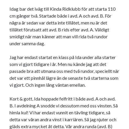
Idag bar det iväg till Kinda Ridklubb för att starta 110
cm gånger två. Startade både i avd. A och avd. B. För
några år sedan var detta inte tillåtet, men nu är det
tillåtet förutsatt att avd. B rids efter avd. A. Väldigt
smidigt när man känner att man vill rida två rundor
under samma dag.
Jag har endast startat en klass på Ida under alla starter
som vi gjort tidigare i år. Men nu kände jag att det
passade bra att utmana oss med två rundor, speciellt när
det var ett pinnhål lägre än de senaste två starterna som
vi gjort. Och ingen lång väntan emellan.
Kort & gott, Ida hoppade felfritt i både avd. A och avd.
B. I avdelning A snodde vi dessutom med oss vinsten. Så
himla kul! Vi har endast vunnit en tävling tidigare, så
detta var våran andra vinst i karriären. Så jag njuter och
gläds extra mycket åt detta. Vår andra runda (avd. B)