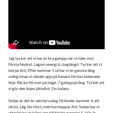
juni 2023
maj 2023
april 2023
mars 2023
februari 2023
januari 2023
december 2022
november 2022
oktober 2022
Jag tycker att vi har en bra galopp när vi rider mot
september 2022
första hindret. Lagom energi & steglängd. Tycker att vi
augusti 2022
börjar fint. Efter nummer 1 så har vi en ganska lång
juli 2022
sväng innan vi vänder upp på banans första relaterade
juni 2022
linje. Räcke till oxer på båge, 7 galoppsprång. Tycker att
maj 2022
vi gör den linjen jättefint. Fin balans.
april 2022
mars 2022
Sedan är det en vänstersväng till hinder nummer 4, ett
februari 2022
räcke. Låg lite stort, men hon hoppar fint. Sedan har vi
januari 2022
ytterligare en båge upp till hinder nummer 5. Här är
december 2021