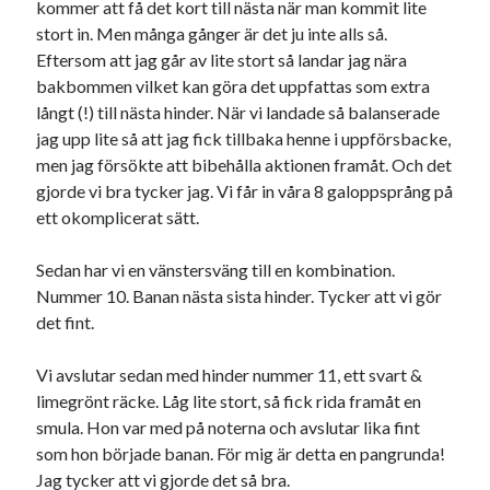
kommer att få det kort till nästa när man kommit lite
stort in. Men många gånger är det ju inte alls så.
Eftersom att jag går av lite stort så landar jag nära
bakbommen vilket kan göra det uppfattas som extra
långt (!) till nästa hinder. När vi landade så balanserade
jag upp lite så att jag fick tillbaka henne i uppförsbacke,
men jag försökte att bibehålla aktionen framåt. Och det
gjorde vi bra tycker jag. Vi får in våra 8 galoppsprång på
ett okomplicerat sätt.
Sedan har vi en vänstersväng till en kombination.
Nummer 10. Banan nästa sista hinder. Tycker att vi gör
det fint.
Vi avslutar sedan med hinder nummer 11, ett svart &
limegrönt räcke. Låg lite stort, så fick rida framåt en
smula. Hon var med på noterna och avslutar lika fint
som hon började banan. För mig är detta en pangrunda!
Jag tycker att vi gjorde det så bra.