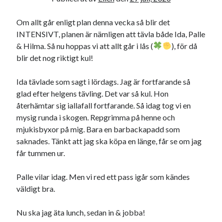
Om allt går enligt plan denna vecka så blir det
INTENSIVT, planen är nämligen att tävla både Ida, Palle
& Hilma. Så nu hoppas vi att allt går i lås (
), för då
blir det nog riktigt kul!
Ida tävlade som sagt i lördags. Jag är fortfarande så
glad efter helgens tävling. Det var så kul. Hon
återhämtar sig iallafall fortfarande. Så idag tog vi en
mysig runda i skogen. Repgrimma på henne och
mjukisbyxor på mig. Bara en barbackapadd som
saknades. Tänkt att jag ska köpa en länge, får se om jag
får tummen ur.
Palle vilar idag. Men vi red ett pass igår som kändes
väldigt bra.
Nu ska jag äta lunch, sedan in & jobba!