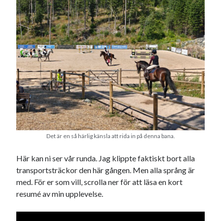
januari 2025
december 2024
november 2024
oktober 2024
september 2024
augusti 2024
juli 2024
juni 2024
maj 2024
april 2024
mars 2024
februari 2024
Det är en så härlig känsla att rida in på denna bana.
januari 2024
december 2023
Här kan ni ser vår runda. Jag klippte faktiskt bort alla
november 2023
transportsträckor den här gången. Men alla språng är
oktober 2023
med. För er som vill, scrolla ner för att läsa en kort
september 2023
resumé av min upplevelse.
augusti 2023
juli 2023