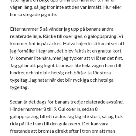
vägen lång, så jag tror inte att den var inmätt. Hur eller
november 2021
hur så stegade jag inte.
oktober 2021
september 2021
Efter nummer 5 så vänder jag upp på banans andra
relaterade linje. Räcke till oxer igen, 6 galoppsprång. Vi
kommer fint in på räcket. Halva linjen in så kan ni ser att
Logga in
jag förhåller litegrann, det blev faktiskt en gnutta kort.
Vi kommer lite nära, men jag tycker att vi löser det fint.
Jag gillar att jag lugnt bromsar lite hela vägen fram till
hindret och inte blir hetsig och börjar ta för stora
tygeltag. Jag hatar när det blir ryckiga och hetsiga
tygeltag.
Sedan är det dags för banans tredje relaterade avstånd.
Hinder nummer 8 till 9. Gul oxer in, sedan 8
galoppsprång till ett räcke. Jag låg lite stort, så jag fick
rida på lite fram till den gula oxern. Det kan vara
frestande att bromsa direkt efter i tron om att man