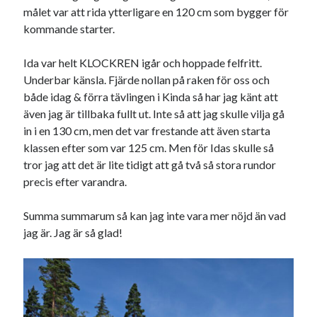
Camilla
om
SPAM
målet var att rida ytterligare en 120 cm som bygger för
kommande starter.
Ida var helt KLOCKREN igår och hoppade felfritt.
augusti 2026
Underbar känsla. Fjärde nollan på raken för oss och
både idag & förra tävlingen i Kinda så har jag känt att
M
T
O
T
F
L
S
även jag är tillbaka fullt ut. Inte så att jag skulle vilja gå
1
2
in i en 130 cm, men det var frestande att även starta
3
4
5
6
7
8
9
klassen efter som var 125 cm. Men för Idas skulle så
10
11
12
13
14
15
16
tror jag att det är lite tidigt att gå två så stora rundor
17
18
19
20
21
22
23
precis efter varandra.
24
25
26
27
28
29
30
31
Summa summarum så kan jag inte vara mer nöjd än vad
jag är. Jag är så glad!
« jul
Arkiv
augusti 2026