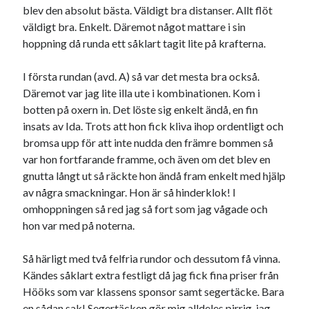
blev den absolut bästa. Väldigt bra distanser. Allt flöt
väldigt bra. Enkelt. Däremot något mattare i sin
hoppning då runda ett såklart tagit lite på krafterna.
I första rundan (avd. A) så var det mesta bra också.
Däremot var jag lite illa ute i kombinationen. Kom i
botten på oxern in. Det löste sig enkelt ändå, en fin
insats av Ida. Trots att hon fick kliva ihop ordentligt och
bromsa upp för att inte nudda den främre bommen så
var hon fortfarande framme, och även om det blev en
gnutta långt ut så räckte hon ändå fram enkelt med hjälp
av några smackningar. Hon är så hinderklok! I
omhoppningen så red jag så fort som jag vågade och
hon var med på noterna.
Så härligt med två felfria rundor och dessutom få vinna.
Kändes såklart extra festligt då jag fick fina priser från
Hööks som var klassens sponsor samt segertäcke. Bara
en sådan sak! Segertäcken gör mig alldeles pirrig, jag