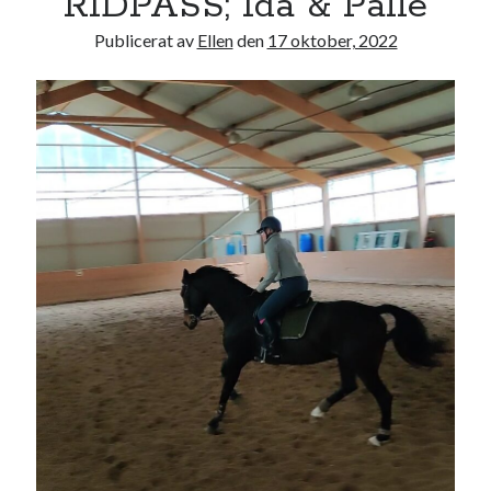
RIDPASS; Ida & Palle
Publicerat av
Ellen
den
17 oktober, 2022