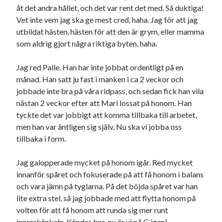
åt det andra hållet, och det var rent det med. Så duktiga!
Vet inte vem jag ska ge mest cred, haha. Jag för att jag
utbildat hästen, hästen för att den är grym, eller mamma
som aldrig gjort några riktiga byten, haha.
Jag red Palle. Han har inte jobbat ordentligt på en
månad. Han satt ju fast i manken i ca 2 veckor och
jobbade inte bra på våra ridpass, och sedan fick han vila
nästan 2 veckor efter att Mari lossat på honom. Han
tyckte det var jobbigt att komma tillbaka till arbetet,
men han var äntligen sig själv. Nu ska vi jobba oss
tillbaka i form.
Jag galopperade mycket på honom igår. Red mycket
innanför spåret och fokuserade på att få honom i balans
och vara jämn på tyglarna. På det böjda spåret var han
lite extra stel, så jag jobbade med att flytta honom på
volten för att få honom att runda sig mer runt
innerskänkeln. Kändes bra, nu är vi på G igen!