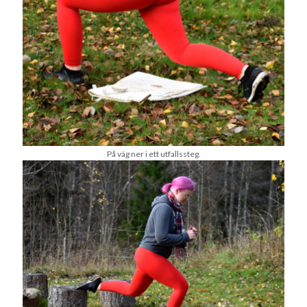
Heart of Hope
(39)
Heart Paal
(216)
Idun
(140)
Källhults Spotless
(163)
Min Träning
(220)
Ninlil
(34)
Personligt/Åsikter
(161)
Resor
(111)
Tävling
(159)
Träningar
(63)
På väg ner i ett utfallssteg.
Utrustning
(47)
Senaste kommentarerna
Ellen
om
VINST!!!
Camilla
om
VINST!!!
Ellen
om
JOSEF
Ellen
om
SPAM