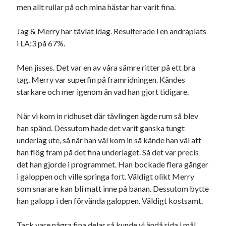
men allt rullar på och mina hästar har varit fina.
Jag & Merry har tävlat idag. Resulterade i en andraplats
i LA:3 på 67%.
Men jisses. Det var en av våra sämre ritter på ett bra
tag. Merry var superfin på framridningen. Kändes
starkare och mer igenom än vad han gjort tidigare.
När vi kom in ridhuset där tävlingen ägde rum så blev
han spänd. Dessutom hade det varit ganska tungt
underlag ute, så när han väl kom in så kände han väl att
han flög fram på det fina underlaget. Så det var precis
det han gjorde i programmet. Han bockade flera gånger
i galoppen och ville springa fort. Väldigt olikt Merry
som snarare kan bli matt inne på banan. Dessutom bytte
han galopp i den förvända galoppen. Väldigt kostsamt.
Tack vare några fina delar så kunde vi ändå rida i mål