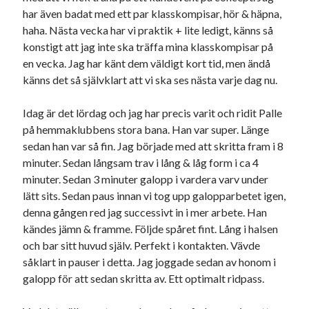
har även badat med ett par klasskompisar, hör & häpna,
haha. Nästa vecka har vi praktik + lite ledigt, känns så
konstigt att jag inte ska träffa mina klasskompisar på
en vecka. Jag har känt dem väldigt kort tid, men ändå
känns det så självklart att vi ska ses nästa varje dag nu.
Idag är det lördag och jag har precis varit och ridit Palle
på hemmaklubbens stora bana. Han var super. Länge
sedan han var så fin. Jag började med att skritta fram i 8
minuter. Sedan långsam trav i lång & låg form i ca 4
minuter. Sedan 3 minuter galopp i vardera varv under
lätt sits. Sedan paus innan vi tog upp galopparbetet igen,
denna gången red jag successivt in i mer arbete. Han
kändes jämn & framme. Följde spåret fint. Lång i halsen
och bar sitt huvud själv. Perfekt i kontakten. Vävde
såklart in pauser i detta. Jag joggade sedan av honom i
galopp för att sedan skritta av. Ett optimalt ridpass.