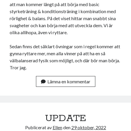
att man kommer långt på att börja med basic
juni 2023
styrketräning & konditionsträning i kombination med
maj 2023
rörlighet & balans. På det viset hittar man snabbt sina
april 2023
svagheter och kan börja med att utveckla dem. Vi är
mars 2023
olika allihopa, även vi ryttare.
februari 2023
januari 2023
Sedan finns det såklart övningar som i regel kommer att
december 2022
gynna ryttare mer, men alla vinner på att ha en så
november 2022
välbalanserad fysik som möjligt, och där bör man börja.
oktober 2022
Tror jag.
september 2022
augusti 2022
Lämna en kommentar
juli 2022
juni 2022
maj 2022
april 2022
mars 2022
UPDATE
februari 2022
januari 2022
Publicerat av
Ellen
den
29 oktober, 2022
december 2021