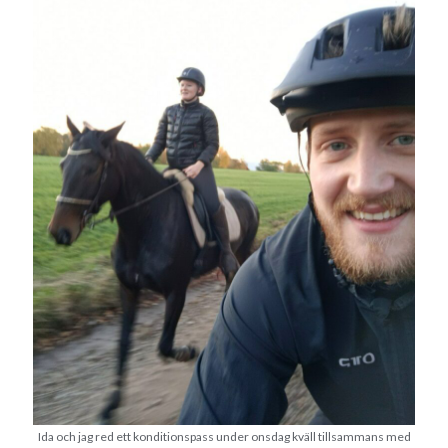
Ida och jag red ett konditionspass under onsdag kväll tillsammans med