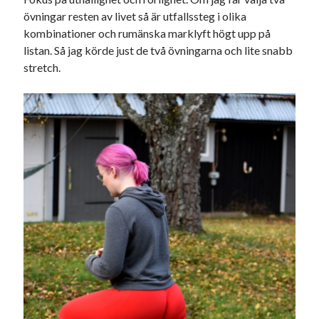
övningar resten av livet så är utfallssteg i olika
Sök
Sök
kombinationer och rumänska marklyft högt upp på
listan. Så jag körde just de två övningarna och lite snabb
stretch.
Senaste inläggen
VI TRÄNAR VIDARE!
MYCKET FLUGOR
IDA; dagens hoppning!
HINDERBANA
130 BAND
Kategorier
Allmänt
(997)
Extrahästar
(58)
Hållidej
(276)