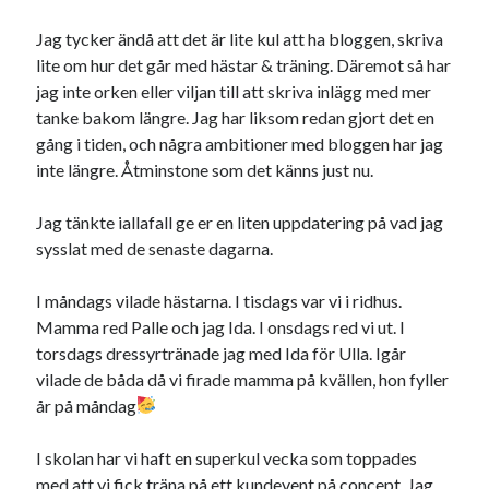
november 2021
Jag tycker ändå att det är lite kul att ha bloggen, skriva
oktober 2021
lite om hur det går med hästar & träning. Däremot så har
september 2021
jag inte orken eller viljan till att skriva inlägg med mer
tanke bakom längre. Jag har liksom redan gjort det en
gång i tiden, och några ambitioner med bloggen har jag
Logga in
inte längre. Åtminstone som det känns just nu.
Jag tänkte iallafall ge er en liten uppdatering på vad jag
sysslat med de senaste dagarna.
I måndags vilade hästarna. I tisdags var vi i ridhus.
Mamma red Palle och jag Ida. I onsdags red vi ut. I
torsdags dressyrtränade jag med Ida för Ulla. Igår
vilade de båda då vi firade mamma på kvällen, hon fyller
år på måndag
I skolan har vi haft en superkul vecka som toppades
med att vi fick träna på ett kundevent på concept. Jag