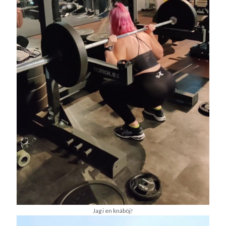
Jag i en knäböj!