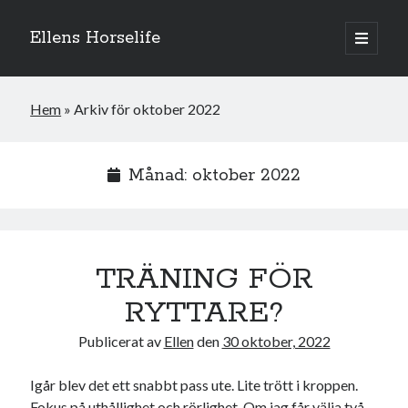
Ellens Horselife
öppna
primär
Sidopanel
meny
Hem
»
Arkiv för oktober 2022
Månad:
oktober 2022
TRÄNING FÖR
RYTTARE?
Hej och välkomna till min blogg! Jag heter Ellen och är född 1996. På
Publicerat av
Ellen
den
30 oktober, 2022
denna bloggen kan ni följa min resa med hästarna, från ponnytävlingar i
dressyr & hoppning till MSV hopp & dressyr på stor häst.
Igår blev det ett snabbt pass ute. Lite trött i kroppen.
Fokus på uthållighet och rörlighet. Om jag får välja två