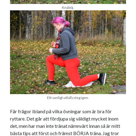
januari 2025
Knäböj.
december 2024
november 2024
oktober 2024
september 2024
augusti 2024
juli 2024
juni 2024
maj 2024
april 2024
mars 2024
februari 2024
januari 2024
december 2023
Ett vanligt utfallssteg igen.
november 2023
Får frågor ibland på vilka övningar som är bra för
oktober 2023
ryttare. Det går att fördjupa sig väldigt mycket inom
september 2023
det, men har man inte tränat nämnvärt innan så är mitt
augusti 2023
bästa tips att först och främst BÖRJA träna. Jag tror
juli 2023