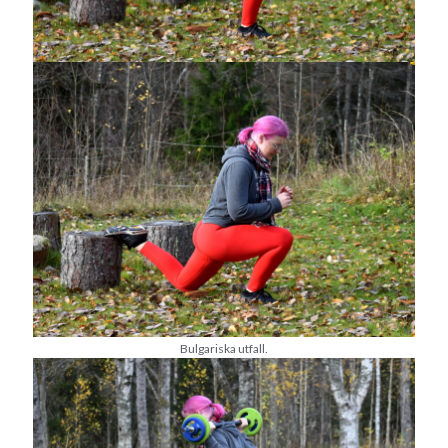
Camilla
om
SPAM
oktober 2022
M
T
O
T
F
L
S
1
2
3
4
5
6
7
8
9
10
11
12
13
14
15
16
17
18
19
20
21
22
23
24
25
26
27
28
29
30
31
« sep
nov »
Bulgariska utfall.
Arkiv
augusti 2026