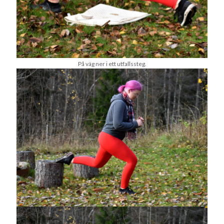
Heart of Hope
(40)
Heart Paal
(217)
Idun
(141)
Källhults Spotless
(163)
Min Träning
(220)
Ninlil
(35)
På väg ner i ett utfallssteg.
Personligt/Åsikter
(161)
Resor
(111)
Tävling
(159)
Träningar
(63)
Utrustning
(47)
Senaste kommentarerna
Ellen
om
VINST!!!
Camilla
om
VINST!!!
Ellen
om
JOSEF
Ellen
om
SPAM