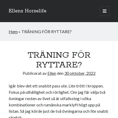
Ellens Horselife
öppna
primär
Sidopanel
meny
Hem
»
TRÄNING FÖR RYTTARE?
TRÄNING FÖR
RYTTARE?
Publicerat av
Ellen
den
30 oktober, 2022
Igår blev det ett snabbt pass ute. Lite trött i kroppen.
Fokus på uthållighet och rörlighet. Om jag får välja två
Hej och välkomna till min blogg! Jag heter Ellen och är född 1996. På
övningar resten av livet så är utfallssteg i olika
denna bloggen kan ni följa min resa med hästarna, från ponnytävlingar i
kombinationer och rumänska marklyft högt upp på
dressyr & hoppning till MSV hopp & dressyr på stor häst.
listan. Så jag körde just de två övningarna och lite snabb
stretch.