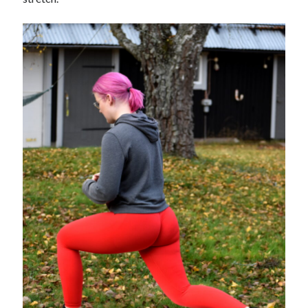
Sök
Sök
Senaste inläggen
KODEN ÄR KNÄCKT
PALLE; dagens hoppning!
UPPTÄCKSFÄRD
VI TRÄNAR VIDARE!
MYCKET FLUGOR
Kategorier
Allmänt
(997)
Extrahästar
(58)
Hållidej
(276)