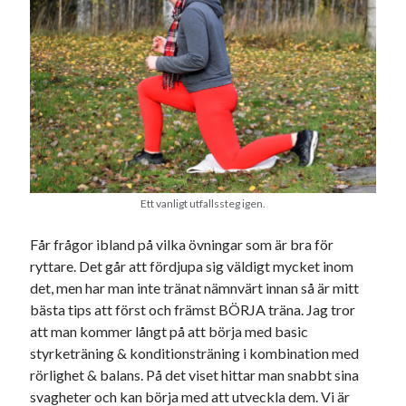
januari 2025
december 2024
november 2024
oktober 2024
september 2024
augusti 2024
juli 2024
juni 2024
maj 2024
april 2024
Ett vanligt utfallssteg igen.
mars 2024
Får frågor ibland på vilka övningar som är bra för
februari 2024
ryttare. Det går att fördjupa sig väldigt mycket inom
januari 2024
det, men har man inte tränat nämnvärt innan så är mitt
december 2023
bästa tips att först och främst BÖRJA träna. Jag tror
november 2023
att man kommer långt på att börja med basic
oktober 2023
styrketräning & konditionsträning i kombination med
september 2023
rörlighet & balans. På det viset hittar man snabbt sina
augusti 2023
svagheter och kan börja med att utveckla dem. Vi är
juli 2023