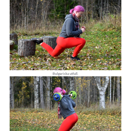
Camilla
om
SPAM
oktober 2022
M
T
O
T
F
L
S
1
2
3
4
5
6
7
8
9
10
11
12
13
14
15
16
17
18
19
20
21
22
23
Bulgariska utfall.
24
25
26
27
28
29
30
31
« sep
nov »
Arkiv
augusti 2026