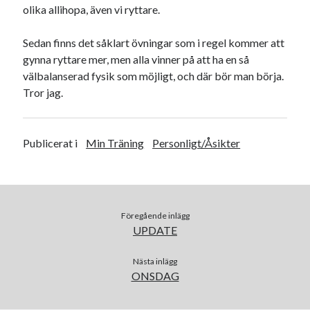
olika allihopa, även vi ryttare.
juni 2023
maj 2023
Sedan finns det såklart övningar som i regel kommer att
april 2023
gynna ryttare mer, men alla vinner på att ha en så
mars 2023
välbalanserad fysik som möjligt, och där bör man börja.
februari 2023
Tror jag.
januari 2023
december 2022
november 2022
Publicerat i
Min Träning
Personligt/Åsikter
oktober 2022
september 2022
augusti 2022
juli 2022
juni 2022
Föregående inlägg
maj 2022
UPDATE
april 2022
mars 2022
Nästa inlägg
ONSDAG
februari 2022
januari 2022
december 2021