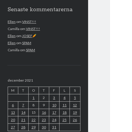
Senaste kommentarerna
Ellen
om
VINST!!!
Camilla
om
VINST!!!
Ellen
om
JOSEF
Ellen
om
SPAM
Camilla
om
SPAM
december 2021
M
T
O
T
F
L
S
1
2
3
4
5
6
7
8
9
10
11
12
13
14
15
16
17
18
19
20
21
22
23
24
25
26
27
28
29
30
31