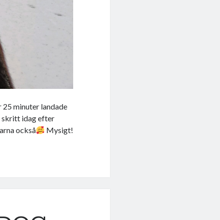
er 25 minuter landade
skritt idag efter
darna också
Mysigt!