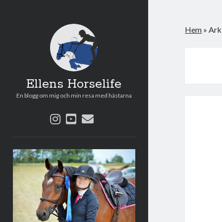
Hem
»
Ark
Ellens Horselife
En blogg om mig och min resa med hästarna
instagram
youtube
e-
post
Sidopanel