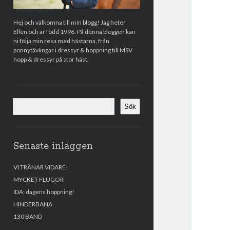
Hej och välkomna till min blogg! Jag heter
Ellen och är född 1996. På denna bloggen kan
ni följa min resa med hästarna, från
ponnytävlingar i dressyr & hoppning till MSV
hopp & dressyr på stor häst.
Sök
Sök
Senaste inläggen
VI TRÄNAR VIDARE!
MYCKET FLUGOR
IDA; dagens hoppning!
HINDERBANA
130 BAND