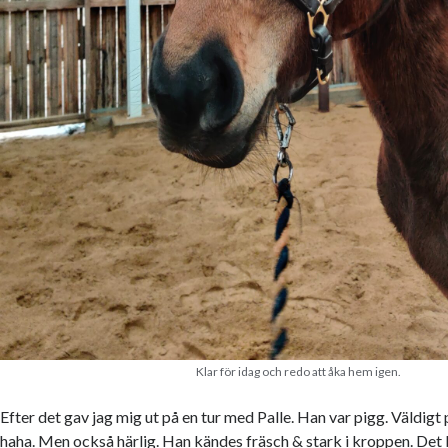
Klar för idag och redo att åka hem igen.
Efter det gav jag mig ut på en tur med Palle. Han var pigg. Väldigt 
haha. Men också härlig. Han kändes fräsch & stark i kroppen. Det 