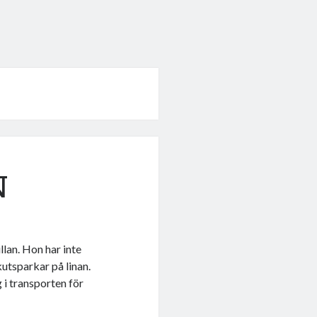
N
llan. Hon har inte
kutsparkar på linan.
 i transporten för