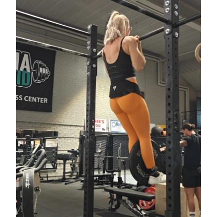
Sök
Sök
Senaste inläggen
VI TRÄNAR VIDARE!
MYCKET FLUGOR
IDA; dagens hoppning!
HINDERBANA
130 BAND
Kategorier
Allmänt
(997)
Extrahästar
(58)
Hållidej
(276)