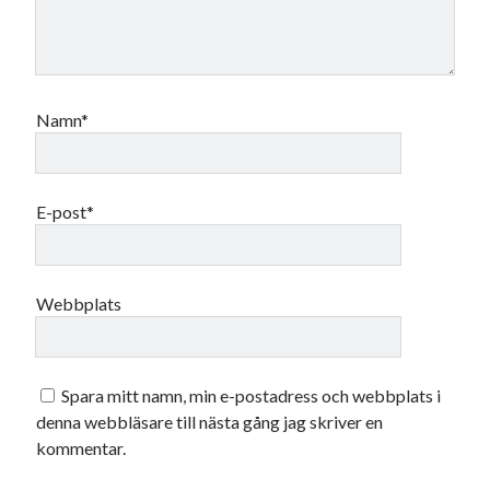
oktober 2021
september 2021
Namn*
Logga in
E-post*
Webbplats
Spara mitt namn, min e-postadress och webbplats i
denna webbläsare till nästa gång jag skriver en
kommentar.