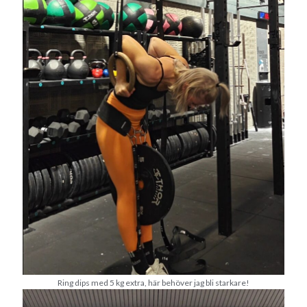
Camilla
om
SPAM
juli 2026
M
T
O
T
F
L
S
1
2
3
4
5
6
7
8
9
10
11
12
13
14
15
16
17
18
19
20
21
22
23
24
25
26
27
28
29
30
31
« jun
aug »
Arkiv
Ring dips med 5 kg extra, här behöver jag bli starkare!
augusti 2026
juli 2026