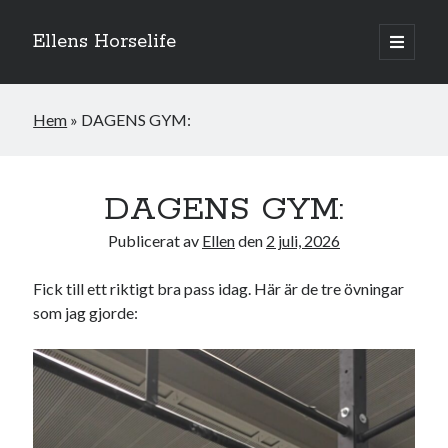
Ellens Horselife
öppna
primär
Sidopanel
meny
Hem
»
DAGENS GYM:
DAGENS GYM:
Publicerat av
Ellen
den
2 juli, 2026
Fick till ett riktigt bra pass idag. Här är de tre övningar
som jag gjorde:
Hej och välkomna till min blogg! Jag heter Ellen och är född 1996. På
denna bloggen kan ni följa min resa med hästarna, från ponnytävlingar i
dressyr & hoppning till MSV hopp & dressyr på stor häst.