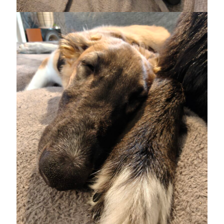
Heart of Hope
(40)
Heart Paal
(217)
Idun
(141)
Källhults Spotless
(163)
Min Träning
(220)
Ninlil
(36)
Personligt/Åsikter
(161)
Resor
(111)
Tävling
(159)
Träningar
(63)
Utrustning
(47)
Senaste kommentarerna
Ellen
om
VINST!!!
Camilla
om
VINST!!!
Ellen
om
JOSEF
Ellen
om
SPAM