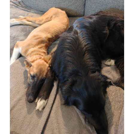
Sök
Sök
Senaste inläggen
EN TJUV!
KODEN ÄR KNÄCKT
PALLE; dagens hoppning!
UPPTÄCKSFÄRD
VI TRÄNAR VIDARE!
Kategorier
Allmänt
(997)
Extrahästar
(58)
Hållidej
(276)