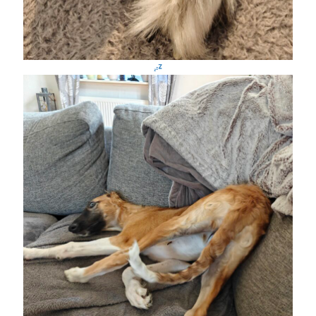
Camilla
om
SPAM
juli 2026
M
T
O
T
F
L
S
1
2
3
4
5
6
7
8
9
10
11
12
13
14
15
16
17
18
19
20
21
22
23
24
25
26
27
28
29
30
31
« jun
aug »
Arkiv
augusti 2026
juli 2026