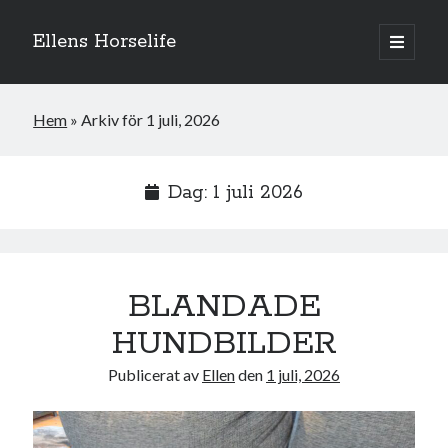
Ellens Horselife
öppna
primär
Sidopanel
meny
Hem
»
Arkiv för 1 juli, 2026
Dag:
1 juli 2026
BLANDADE
HUNDBILDER
Hej och välkomna till min blogg! Jag heter Ellen och är född 1996. På
Publicerat av
Ellen
den
1 juli, 2026
denna bloggen kan ni följa min resa med hästarna, från ponnytävlingar i
dressyr & hoppning till MSV hopp & dressyr på stor häst.