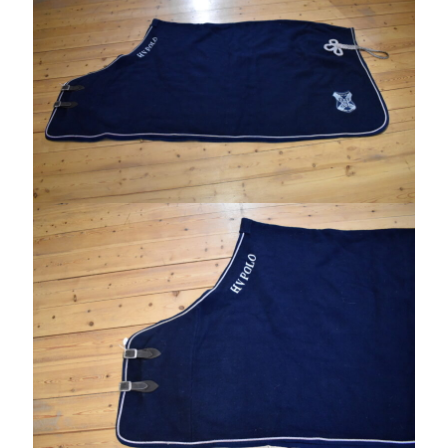
Sök
Sök
Senaste inläggen
VI TRÄNAR VIDARE!
MYCKET FLUGOR
IDA; dagens hoppning!
HINDERBANA
130 BAND
Kategorier
Allmänt
(997)
Extrahästar
(58)
Hållidej
(276)