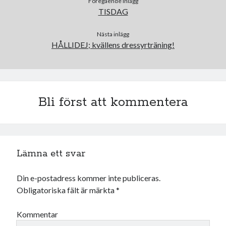
Föregående inlägg
maj 2023
TISDAG
april 2023
mars 2023
Nästa inlägg
februari 2023
HÅLLIDEJ; kvällens dressyrträning!
januari 2023
december 2022
november 2022
oktober 2022
Bli först att kommentera
september 2022
augusti 2022
juli 2022
juni 2022
maj 2022
Lämna ett svar
april 2022
mars 2022
Din e-postadress kommer inte publiceras.
februari 2022
Obligatoriska fält är märkta
*
januari 2022
december 2021
Kommentar
november 2021