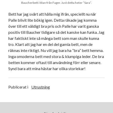
december 2024
Baucherbett i titan från Fager. Just detta heter ”Sara”.
november 2024
oktober 2024
Bett har jag svårt att hålla mig ifrån, speciellt nu när
september 2024
Palle blivit lite bökig igen. Detta råkade jag komma
augusti 2024
över till ett väldigt bra pris och Palle har varit ganska
juli 2024
positiv till Baucher tidigare så det kanske kan funka. Jag
juni 2024
har faktiskt inte så många bett som man skulle kunna
maj 2024
tro. Klart att jag har en del del gamla bett, men de
april 2024
räknas inte riktigt. Nu vill jag bara ha ”bra” bett hemma.
mars 2024
Inga omoderna bett med stora & klumpiga leder. De bra
februari 2024
betten kommer oftast till användning förr eller senare.
januari 2024
Synd bara att mina hästar har olika storlekar!
december 2023
november 2023
oktober 2023
Publicerat i
Utrustning
september 2023
augusti 2023
juli 2023
juni 2023