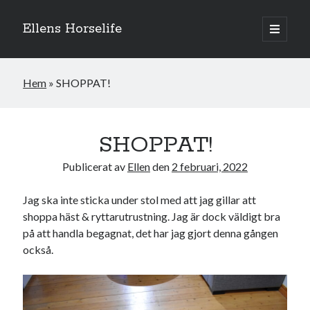
Ellens Horselife
öppna
primär
Sidopanel
meny
Hem
»
SHOPPAT!
SHOPPAT!
Publicerat av
Ellen
den
2 februari, 2022
Jag ska inte sticka under stol med att jag gillar att
shoppa häst & ryttarutrustning. Jag är dock väldigt bra
på att handla begagnat, det har jag gjort denna gången
också.
Hej och välkomna till min blogg! Jag heter Ellen och är född 1996. På
denna bloggen kan ni följa min resa med hästarna, från ponnytävlingar i
dressyr & hoppning till MSV hopp & dressyr på stor häst.