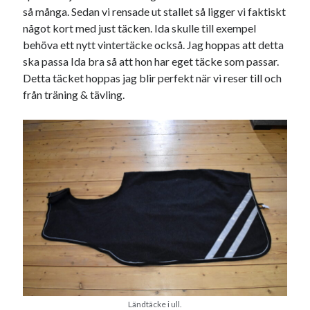
Camilla
om
SPAM
så många. Sedan vi rensade ut stallet så ligger vi faktiskt
något kort med just täcken. Ida skulle till exempel
behöva ett nytt vintertäcke också. Jag hoppas att detta
ska passa Ida bra så att hon har eget täcke som passar.
februari 2022
Detta täcket hoppas jag blir perfekt när vi reser till och
från träning & tävling.
M
T
O
T
F
L
S
1
2
3
4
5
6
7
8
9
10
11
12
13
14
15
16
17
18
19
20
21
22
23
24
25
26
27
28
« jan
mar »
Arkiv
augusti 2026
Ländtäcke i ull.
juli 2026