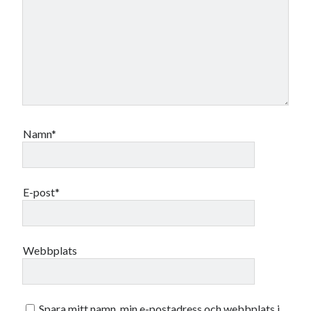
oktober 2021
september 2021
Logga in
Namn*
E-post*
Webbplats
Spara mitt namn, min e-postadress och webbplats i