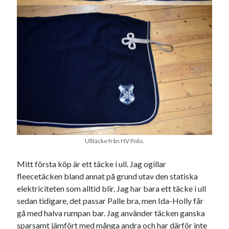
Heart of Hope
(39)
Heart Paal
(216)
Idun
(140)
Källhults Spotless
(163)
Min Träning
(220)
Ninlil
(34)
Personligt/Åsikter
(161)
Resor
(111)
Tävling
(159)
Träningar
(63)
Utrustning
(47)
Ulltäcke från HV Polo.
Senaste kommentarerna
Mitt första köp är ett täcke i ull. Jag ogillar
fleecetäcken bland annat på grund utav den statiska
Ellen
om
VINST!!!
elektriciteten som alltid blir. Jag har bara ett täcke i ull
Camilla
om
VINST!!!
sedan tidigare, det passar Palle bra, men Ida-Holly får
Ellen
om
JOSEF
gå med halva rumpan bar. Jag använder täcken ganska
Ellen
om
SPAM
sparsamt jämfört med många andra och har därför inte