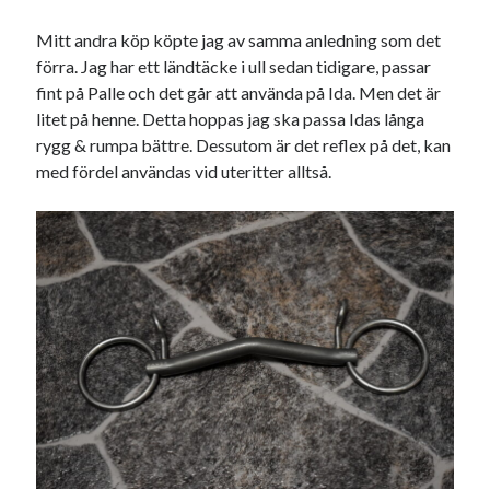
juni 2026
Mitt andra köp köpte jag av samma anledning som det
maj 2026
förra. Jag har ett ländtäcke i ull sedan tidigare, passar
april 2026
fint på Palle och det går att använda på Ida. Men det är
mars 2026
litet på henne. Detta hoppas jag ska passa Idas långa
februari 2026
rygg & rumpa bättre. Dessutom är det reflex på det, kan
januari 2026
med fördel användas vid uteritter alltså.
december 2025
november 2025
oktober 2025
september 2025
augusti 2025
juli 2025
juni 2025
maj 2025
april 2025
mars 2025
februari 2025
januari 2025