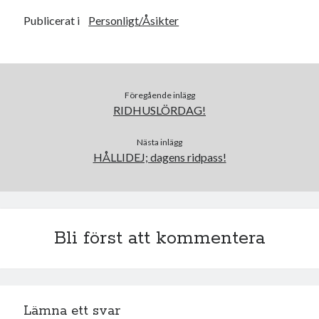
Heart of Hope
(40)
Heart Paal
(217)
Publicerat i
Personligt/Åsikter
Idun
(141)
Källhults Spotless
(163)
Min Träning
(220)
Ninlil
(35)
Föregående inlägg
Personligt/Åsikter
(161)
RIDHUSLÖRDAG!
Resor
(111)
Tävling
(159)
Nästa inlägg
Träningar
(63)
HÅLLIDEJ; dagens ridpass!
Utrustning
(47)
Senaste kommentarerna
Bli först att kommentera
Ellen
om
VINST!!!
Camilla
om
VINST!!!
Ellen
om
JOSEF
Ellen
om
SPAM
Lämna ett svar