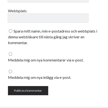
juni 2026
Webbplats
maj 2026
april 2026
mars 2026
februari 2026
Spara mitt namn, min e-postadress och webbplats i
januari 2026
denna webbläsare till nästa gång jag skriver en
december 2025
kommentar.
november 2025
oktober 2025
september 2025
Meddela mig om nya kommentarer via e-post.
augusti 2025
juli 2025
juni 2025
Meddela mig om nya inlägg via e-post.
maj 2025
april 2025
mars 2025
februari 2025
januari 2025