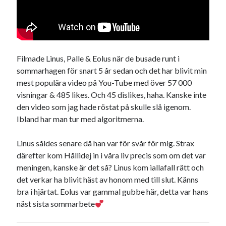
Sök
Sök
Filmade Linus, Palle & Eolus när de busade runt i
Senaste inläggen
sommarhagen för snart 5 år sedan och det har blivit min
mest populära video på You-Tube med över 57 000
KODEN ÄR KNÄCKT
visningar & 485 likes. Och 45 dislikes, haha. Kanske inte
PALLE; dagens hoppning!
den video som jag hade röstat på skulle slå igenom.
UPPTÄCKSFÄRD
Ibland har man tur med algoritmerna.
VI TRÄNAR VIDARE!
MYCKET FLUGOR
Linus såldes senare då han var för svår för mig. Strax
därefter kom Hållidej in i våra liv precis som om det var
meningen, kanske är det så? Linus kom iallafall rätt och
Kategorier
det verkar ha blivit häst av honom med till slut. Känns
Allmänt
(997)
bra i hjärtat. Eolus var gammal gubbe här, detta var hans
Extrahästar
(58)
näst sista sommarbete
Hållidej
(276)