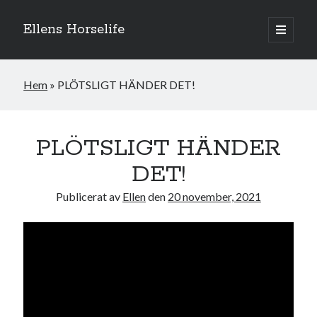
Ellens Horselife
öppna
primär
Sidopanel
meny
Hem
»
PLÖTSLIGT HÄNDER DET!
PLÖTSLIGT HÄNDER
DET!
Publicerat av
Ellen
den
20 november, 2021
Hej och välkomna till min blogg! Jag heter Ellen och är född 1996. På
denna bloggen kan ni följa min resa med hästarna, från ponnytävlingar i
dressyr & hoppning till MSV hopp & dressyr på stor häst.