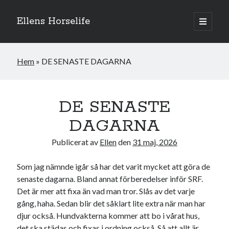
Ellens Horselife
öppna
primär
Sidopanel
meny
Hem
»
DE SENASTE DAGARNA
DE SENASTE
DAGARNA
Publicerat av
Ellen
den
31 maj, 2026
Som jag nämnde igår så har det varit mycket att göra de
senaste dagarna. Bland annat förberedelser inför SRF.
Hej och välkomna till min blogg! Jag heter Ellen och är född 1996. På
Det är mer att fixa än vad man tror. Slås av det varje
denna bloggen kan ni följa min resa med hästarna, från ponnytävlingar i
gång, haha. Sedan blir det såklart lite extra när man har
dressyr & hoppning till MSV hopp & dressyr på stor häst.
djur också. Hundvakterna kommer att bo i vårat hus,
det ska städas och fixas i ordning också. Så att allt är