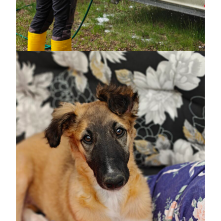
Camilla
om
SPAM
maj 2026
M
T
O
T
F
L
S
1
2
3
4
5
6
7
8
9
10
11
12
13
14
15
16
17
18
19
20
21
22
23
24
25
26
27
28
29
30
31
« apr
jun »
Arkiv
augusti 2026
juli 2026