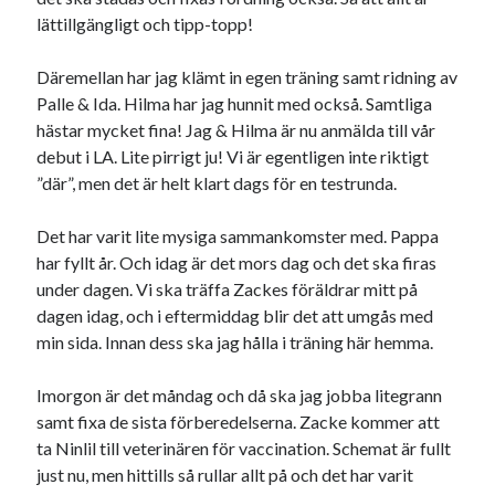
lättillgängligt och tipp-topp!
Sök
Sök
Däremellan har jag klämt in egen träning samt ridning av
Palle & Ida. Hilma har jag hunnit med också. Samtliga
hästar mycket fina! Jag & Hilma är nu anmälda till vår
Senaste inläggen
debut i LA. Lite pirrigt ju! Vi är egentligen inte riktigt
KODEN ÄR KNÄCKT
”där”, men det är helt klart dags för en testrunda.
PALLE; dagens hoppning!
UPPTÄCKSFÄRD
Det har varit lite mysiga sammankomster med. Pappa
VI TRÄNAR VIDARE!
har fyllt år. Och idag är det mors dag och det ska firas
MYCKET FLUGOR
under dagen. Vi ska träffa Zackes föräldrar mitt på
dagen idag, och i eftermiddag blir det att umgås med
min sida. Innan dess ska jag hålla i träning här hemma.
Kategorier
Imorgon är det måndag och då ska jag jobba litegrann
Allmänt
(997)
samt fixa de sista förberedelserna. Zacke kommer att
Extrahästar
(58)
ta Ninlil till veterinären för vaccination. Schemat är fullt
Hållidej
(276)
just nu, men hittills så rullar allt på och det har varit