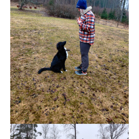
Heart of Hope
(39)
Heart Paal
(216)
Idun
(140)
Källhults Spotless
(163)
Min Träning
(220)
Ninlil
(34)
Personligt/Åsikter
(161)
Resor
(111)
Tävling
(159)
Träningar
(63)
Utrustning
(47)
Senaste kommentarerna
Ellen
om
VINST!!!
Camilla
om
VINST!!!
Ellen
om
JOSEF
Ellen
om
SPAM