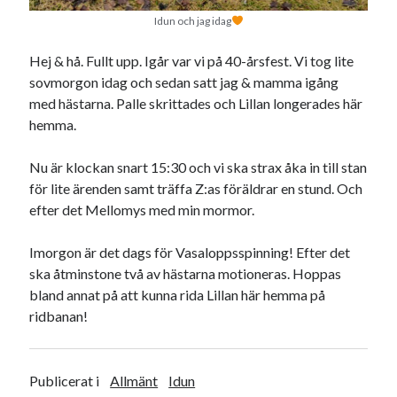
juni 2026
Idun och jag idag
maj 2026
Hej & hå. Fullt upp. Igår var vi på 40-årsfest. Vi tog lite
april 2026
sovmorgon idag och sedan satt jag & mamma igång
mars 2026
med hästarna. Palle skrittades och Lillan longerades här
februari 2026
hemma.
januari 2026
december 2025
Nu är klockan snart 15:30 och vi ska strax åka in till stan
november 2025
för lite ärenden samt träffa Z:as föräldrar en stund. Och
oktober 2025
efter det Mellomys med min mormor.
september 2025
augusti 2025
Imorgon är det dags för Vasaloppsspinning! Efter det
juli 2025
ska åtminstone två av hästarna motioneras. Hoppas
juni 2025
bland annat på att kunna rida Lillan här hemma på
maj 2025
ridbanan!
april 2025
mars 2025
februari 2025
Publicerat i
Allmänt
Idun
januari 2025