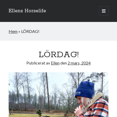
Ellens Horselife
öppna
primär
Sidopanel
meny
Hem
»
LÖRDAG!
LÖRDAG!
Publicerat av
Ellen
den
2 mars, 2024
Hej och välkomna till min blogg! Jag heter Ellen och är född 1996. På
denna bloggen kan ni följa min resa med hästarna, från ponnytävlingar i
dressyr & hoppning till MSV hopp & dressyr på stor häst.