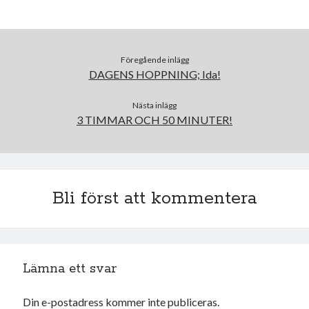
december 2024
november 2024
oktober 2024
september 2024
Föregående inlägg
augusti 2024
DAGENS HOPPNING; Ida!
juli 2024
juni 2024
Nästa inlägg
3 TIMMAR OCH 50 MINUTER!
maj 2024
april 2024
mars 2024
februari 2024
januari 2024
Bli först att kommentera
december 2023
november 2023
oktober 2023
september 2023
Lämna ett svar
augusti 2023
juli 2023
Din e-postadress kommer inte publiceras.
juni 2023