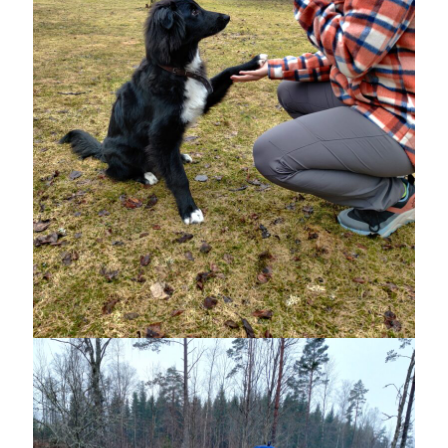
Sök
Sök
Senaste inläggen
VI TRÄNAR VIDARE!
MYCKET FLUGOR
IDA; dagens hoppning!
HINDERBANA
130 BAND
Kategorier
Allmänt
(997)
Extrahästar
(58)
Hållidej
(276)