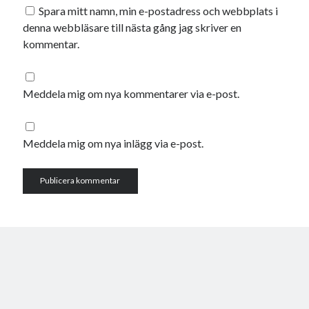
maj 2023
Spara mitt namn, min e-postadress och webbplats i
april 2023
denna webbläsare till nästa gång jag skriver en
mars 2023
kommentar.
februari 2023
januari 2023
december 2022
Meddela mig om nya kommentarer via e-post.
november 2022
oktober 2022
september 2022
Meddela mig om nya inlägg via e-post.
augusti 2022
juli 2022
juni 2022
maj 2022
april 2022
mars 2022
februari 2022
januari 2022
december 2021
november 2021