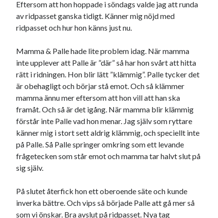
Eftersom att hon hoppade i söndags valde jag att runda
av ridpasset ganska tidigt. Känner mig nöjd med
Sök
Sök
ridpasset och hur hon känns just nu.
Mamma & Palle hade lite problem idag. När mamma
Senaste inläggen
inte upplever att Palle är ”där” så har hon svårt att hitta
rätt i ridningen. Hon blir lätt ”klämmig”. Palle tycker det
KODEN ÄR KNÄCKT
är obehagligt och börjar stå emot. Och så klämmer
PALLE; dagens hoppning!
mamma ännu mer eftersom att hon vill att han ska
UPPTÄCKSFÄRD
framåt. Och så är det igång. När mamma blir klämmig
VI TRÄNAR VIDARE!
förstår inte Palle vad hon menar. Jag själv som ryttare
MYCKET FLUGOR
känner mig i stort sett aldrig klämmig, och speciellt inte
på Palle. Så Palle springer omkring som ett levande
frågetecken som står emot och mamma tar halvt slut på
Kategorier
sig själv.
Allmänt
(997)
På slutet återfick hon ett oberoende säte och kunde
Extrahästar
(58)
inverka bättre. Och vips så började Palle att gå mer så
Hållidej
(276)
som vi önskar. Bra avslut på ridpasset. Nya tag