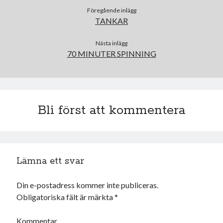
juni 2026
Föregående inlägg
TANKAR
maj 2026
april 2026
Nästa inlägg
mars 2026
70 MINUTER SPINNING
februari 2026
januari 2026
december 2025
november 2025
oktober 2025
Bli först att kommentera
september 2025
augusti 2025
juli 2025
juni 2025
Lämna ett svar
maj 2025
april 2025
Din e-postadress kommer inte publiceras.
mars 2025
Obligatoriska fält är märkta
*
februari 2025
januari 2025
Kommentar