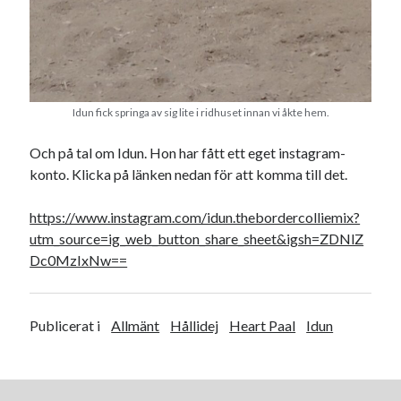
Camilla
om
SPAM
februari 2024
Idun fick springa av sig lite i ridhuset innan vi åkte hem.
M
T
O
T
F
L
S
1
2
3
4
Och på tal om Idun. Hon har fått ett eget instagram-
konto. Klicka på länken nedan för att komma till det.
5
6
7
8
9
10
11
12
13
14
15
16
17
18
https://www.instagram.com/idun.thebordercolliemix?
19
20
21
22
23
24
25
utm_source=ig_web_button_share_sheet&igsh=ZDNlZ
26
27
28
29
Dc0MzIxNw==
« jan
mar »
Publicerat i
Allmänt
Hållidej
Heart Paal
Idun
Arkiv
augusti 2026
juli 2026