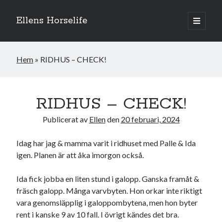
Ellens Horselife
öppna
primär
Sidopanel
meny
Hem
»
RIDHUS – CHECK!
RIDHUS – CHECK!
Publicerat av
Ellen
den
20 februari, 2024
Idag har jag & mamma varit i ridhuset med Palle & Ida
igen. Planen är att åka imorgon också.
Ida fick jobba en liten stund i galopp. Ganska framåt &
Hej och välkomna till min blogg! Jag heter Ellen och är född 1996. På
denna bloggen kan ni följa min resa med hästarna, från ponnytävlingar i
fräsch galopp. Många varvbyten. Hon orkar inte riktigt
dressyr & hoppning till MSV hopp & dressyr på stor häst.
vara genomsläpplig i galoppombytena, men hon byter
rent i kanske 9 av 10 fall. I övrigt kändes det bra.