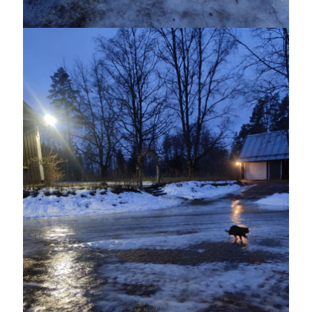
Heart of Hope
(40)
Heart Paal
(217)
Idun
(141)
Källhults Spotless
(163)
Min Träning
(220)
Ninlil
(35)
Personligt/Åsikter
(161)
Resor
(111)
Tävling
(159)
Träningar
(63)
Utrustning
(47)
Senaste kommentarerna
Ellen
om
VINST!!!
Camilla
om
VINST!!!
Ellen
om
JOSEF
Ellen
om
SPAM