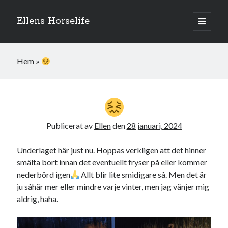
Ellens Horselife
öppna
primär
Sidopanel
meny
Hem
»
Publicerat av
Ellen
den
28 januari, 2024
Underlaget här just nu. Hoppas verkligen att det hinner
smälta bort innan det eventuellt fryser på eller kommer
nederbörd igen
Allt blir lite smidigare så. Men det är
Hej och välkomna till min blogg! Jag heter Ellen och är född 1996. På
ju såhär mer eller mindre varje vinter, men jag vänjer mig
denna bloggen kan ni följa min resa med hästarna, från ponnytävlingar i
aldrig, haha.
dressyr & hoppning till MSV hopp & dressyr på stor häst.