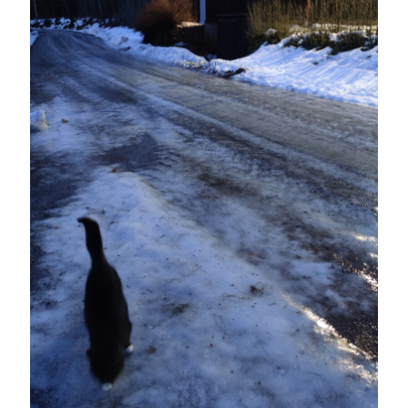
Sök
Sök
Senaste inläggen
KODEN ÄR KNÄCKT
PALLE; dagens hoppning!
UPPTÄCKSFÄRD
VI TRÄNAR VIDARE!
MYCKET FLUGOR
Kategorier
Allmänt
(997)
Extrahästar
(58)
Hållidej
(276)