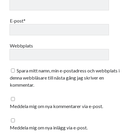
december 2024
november 2024
oktober 2024
E-post*
september 2024
augusti 2024
juli 2024
juni 2024
Webbplats
maj 2024
april 2024
mars 2024
Spara mitt namn, min e-postadress och webbplats i
februari 2024
denna webbläsare till nästa gång jag skriver en
januari 2024
kommentar.
december 2023
november 2023
oktober 2023
Meddela mig om nya kommentarer via e-post.
september 2023
augusti 2023
juli 2023
Meddela mig om nya inlägg via e-post.
juni 2023