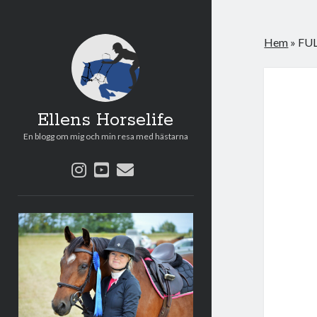
Hem
»
FU
Ellens Horselife
En blogg om mig och min resa med hästarna
instagram
youtube
e-
post
Sidopanel