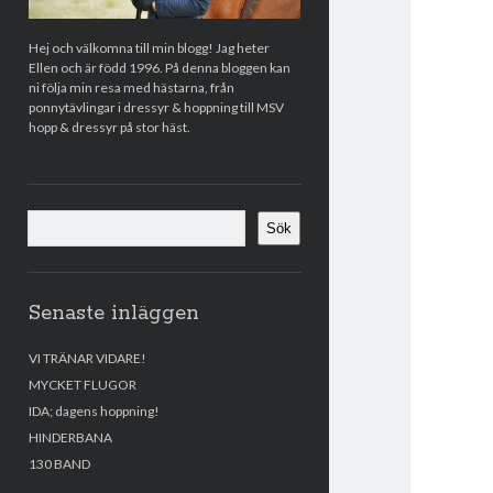
Hej och välkomna till min blogg! Jag heter
Ellen och är född 1996. På denna bloggen kan
ni följa min resa med hästarna, från
ponnytävlingar i dressyr & hoppning till MSV
hopp & dressyr på stor häst.
Sök
Sök
Senaste inläggen
VI TRÄNAR VIDARE!
MYCKET FLUGOR
IDA; dagens hoppning!
HINDERBANA
130 BAND