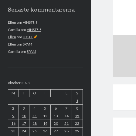
Senaste kommentarerna
Ellen
om
VINST!!!
Camilla
om
VINST!!!
Ellen
om
JOSEF
Ellen
om
SPAM
Camilla
om
SPAM
oktober 2023
M
T
O
T
F
L
S
1
2
3
4
5
6
7
8
9
10
11
12
13
14
15
16
17
18
19
20
21
22
23
24
25
26
27
28
29