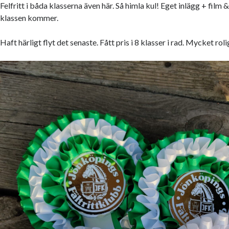
Felfritt i båda klasserna även här. Så himla kul! Eget inlägg + film 
klassen kommer.
Haft härligt flyt det senaste. Fått pris i 8 klasser i rad. Mycket roli