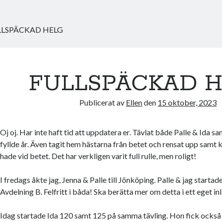
LLSPÄCKAD HELG
FULLSPÄCKAD 
Publicerat av
Ellen
den
15 oktober, 2023
Oj oj. Har inte haft tid att uppdatera er. Tävlat både Palle & Ida s
fyllde år. Även tagit hem hästarna från betet och rensat upp samt k
hade vid betet. Det har verkligen varit full rulle, men roligt!
I fredags åkte jag, Jenna & Palle till Jönköping. Palle & jag start
Avdelning B. Felfritt i båda! Ska berätta mer om detta i ett eget in
Idag startade Ida 120 samt 125 på samma tävling. Hon fick också 