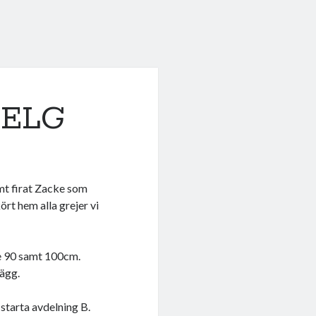
HELG
amt firat Zacke som
ört hem alla grejer vi
ade 90 samt 100cm.
lägg.
starta avdelning B.