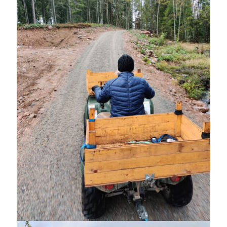
Heart of Hope
(39)
Heart Paal
(216)
Idun
(140)
Källhults Spotless
(163)
Min Träning
(220)
Ninlil
(34)
Personligt/Åsikter
(161)
Resor
(111)
Tävling
(159)
Träningar
(63)
Utrustning
(47)
Senaste kommentarerna
Ellen
om
VINST!!!
Camilla
om
VINST!!!
Ellen
om
JOSEF
Ellen
om
SPAM