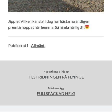
juli 2026
juni 2026
maj 2026
Jippie! Vilken känsla! Idag har hästarna äntligen
april 2026
premiärhoppat här hemma. Så himla härligt!!!
mars 2026
februari 2026
januari 2026
Publicerat i
Allmänt
december 2025
november 2025
oktober 2025
september 2025
augusti 2025
Föregående inlägg
TESTRIDNINGEN PÅ FLYINGE
juli 2025
juni 2025
Nästa inlägg
maj 2025
FULLSPÄCKAD HELG
april 2025
mars 2025
februari 2025