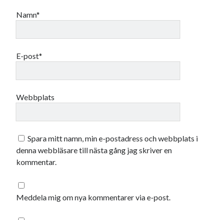
juni 2023
Namn*
maj 2023
april 2023
mars 2023
februari 2023
E-post*
januari 2023
december 2022
november 2022
Webbplats
oktober 2022
september 2022
augusti 2022
juli 2022
Spara mitt namn, min e-postadress och webbplats i
juni 2022
denna webbläsare till nästa gång jag skriver en
maj 2022
kommentar.
april 2022
mars 2022
februari 2022
Meddela mig om nya kommentarer via e-post.
januari 2022
december 2021