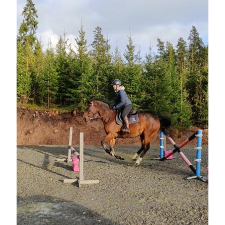
Camilla
om
SPAM
oktober 2023
M
T
O
T
F
L
S
1
2
3
4
5
6
7
8
9
10
11
12
13
14
15
16
17
18
19
20
21
22
23
24
25
26
27
28
29
30
31
« sep
nov »
Arkiv
augusti 2026