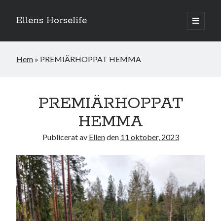
Ellens Horselife
öppna
primär
Sidopanel
meny
Hem
»
PREMIÄRHOPPAT HEMMA
PREMIÄRHOPPAT
HEMMA
Publicerat av
Ellen
den
11 oktober, 2023
Hej och välkomna till min blogg! Jag heter Ellen och är född 1996. På
denna bloggen kan ni följa min resa med hästarna, från ponnytävlingar i
dressyr & hoppning till MSV hopp & dressyr på stor häst.