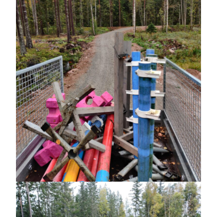
Sök
Sök
Senaste inläggen
VI TRÄNAR VIDARE!
MYCKET FLUGOR
IDA; dagens hoppning!
HINDERBANA
MAGSJUKA
Kategorier
Allmänt
(998)
Extrahästar
(58)
Hållidej
(276)