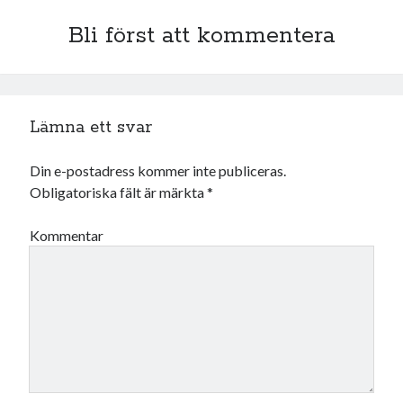
januari 2025
december 2024
Bli först att kommentera
november 2024
oktober 2024
september 2024
augusti 2024
Lämna ett svar
juli 2024
juni 2024
Din e-postadress kommer inte publiceras.
maj 2024
Obligatoriska fält är märkta
*
april 2024
mars 2024
Kommentar
februari 2024
januari 2024
december 2023
november 2023
oktober 2023
september 2023
augusti 2023
juli 2023