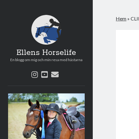
Hem
»
CLI
Ellens Horselife
En blogg om mig och min resa med hästarna
instagram
youtube
e-
post
Sidopanel