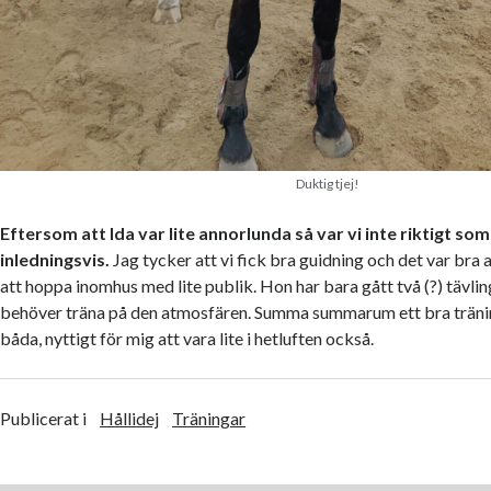
Duktig tjej!
Eftersom att Ida var lite annorlunda så var vi inte riktigt som v
inledningsvis.
Jag tycker att vi fick bra guidning och det var bra a
att hoppa inomhus med lite publik. Hon har bara gått två (?) tävli
behöver träna på den atmosfären. Summa summarum ett bra träning
båda, nyttigt för mig att vara lite i hetluften också.
Publicerat i
Hållidej
Träningar