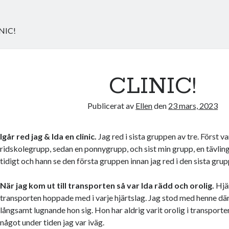
NIC!
CLINIC!
Publicerat av
Ellen
den
23 mars, 2023
Igår red jag & Ida en clinic.
Jag red i sista gruppen av tre. Först va
ridskolegrupp, sedan en ponnygrupp, och sist min grupp, en tävlin
tidigt och hann se den första gruppen innan jag red i den sista grup
När jag kom ut till transporten så var Ida rädd och orolig.
Hjä
transporten hoppade med i varje hjärtslag. Jag stod med henne där
långsamt lugnande hon sig. Hon har aldrig varit orolig i transporte
något under tiden jag var iväg.