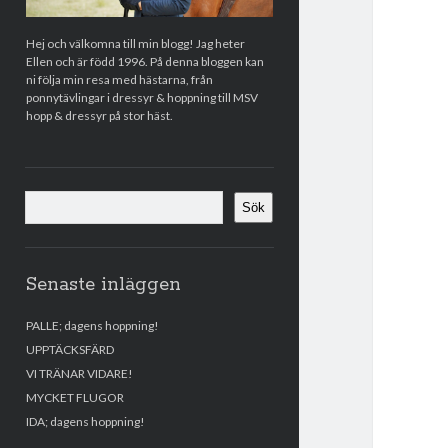
Hej och välkomna till min blogg! Jag heter
Ellen och är född 1996. På denna bloggen kan
ni följa min resa med hästarna, från
ponnytävlingar i dressyr & hoppning till MSV
hopp & dressyr på stor häst.
Sök
Sök
Senaste inläggen
PALLE; dagens hoppning!
UPPTÄCKSFÄRD
VI TRÄNAR VIDARE!
MYCKET FLUGOR
IDA; dagens hoppning!