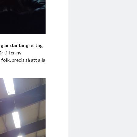
ag är där längre.
Jag
 till en ny
olk, precis så att alla