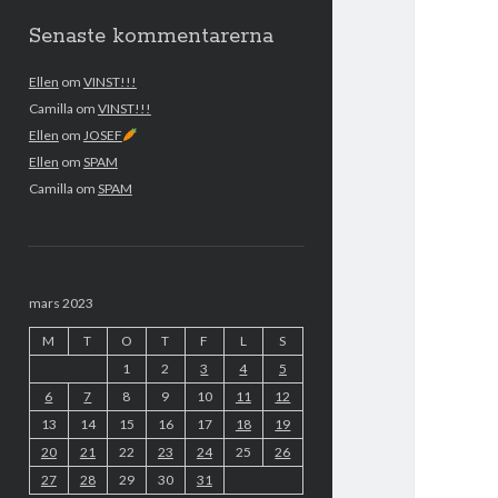
Senaste kommentarerna
Ellen
om
VINST!!!
Camilla
om
VINST!!!
Ellen
om
JOSEF
Ellen
om
SPAM
Camilla
om
SPAM
mars 2023
M
T
O
T
F
L
S
1
2
3
4
5
6
7
8
9
10
11
12
13
14
15
16
17
18
19
20
21
22
23
24
25
26
27
28
29
30
31