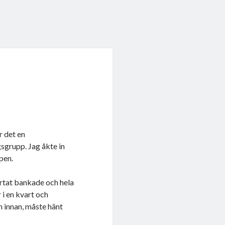
r det en
gsgrupp. Jag åkte in
pen.
rtat bankade och hela
 i en kvart och
n innan, måste hänt