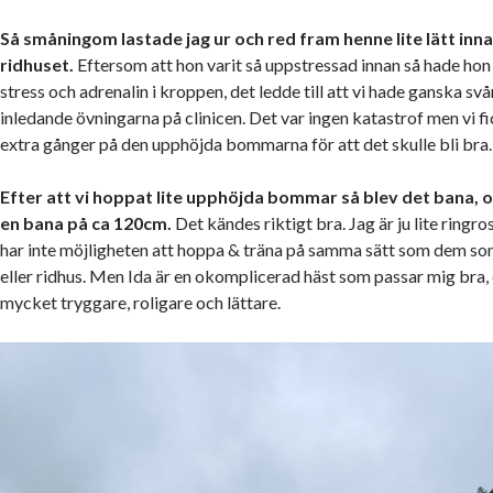
Så småningom lastade jag ur och red fram henne lite lätt innan
ridhuset.
Eftersom att hon varit så uppstressad innan så hade hon 
stress och adrenalin i kroppen, det ledde till att vi hade ganska s
inledande övningarna på clinicen. Det var ingen katastrof men vi 
extra gånger på den upphöjda bommarna för att det skulle bli bra.
Efter att vi hoppat lite upphöjda bommar så blev det bana, 
en bana på ca 120cm.
Det kändes riktigt bra. Jag är ju lite ringro
har inte möjligheten att hoppa & träna på samma sätt som dem so
eller ridhus. Men Ida är en okomplicerad häst som passar mig bra, 
mycket tryggare, roligare och lättare.