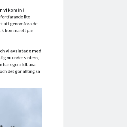
 vi kom in i
fortfarande lite
vårt att genomföra de
fick komma ett par
och vi avslutade med
stig nu under vintern,
m har egen ridbana
och det gör allting så