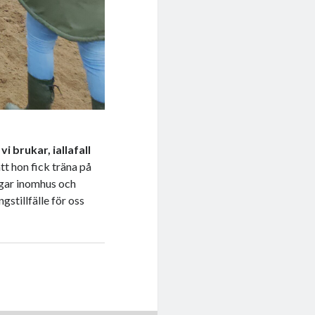
i brukar, iallafall
tt hon fick träna på
ngar inomhus och
stillfälle för oss