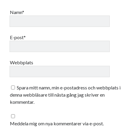
januari 2025
december 2024
Namn*
november 2024
oktober 2024
september 2024
E-post*
augusti 2024
juli 2024
juni 2024
maj 2024
Webbplats
april 2024
mars 2024
februari 2024
Spara mitt namn, min e-postadress och webbplats i
januari 2024
denna webbläsare till nästa gång jag skriver en
december 2023
kommentar.
november 2023
oktober 2023
september 2023
Meddela mig om nya kommentarer via e-post.
augusti 2023
juli 2023