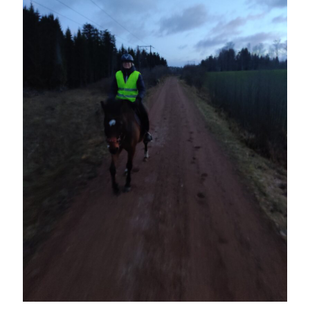
Heart of Hope
(39)
Heart Paal
(216)
Idun
(140)
Källhults Spotless
(163)
Min Träning
(220)
Ninlil
(34)
Personligt/Åsikter
(161)
Resor
(111)
Tävling
(159)
Träningar
(63)
Utrustning
(47)
Senaste kommentarerna
Ellen
om
VINST!!!
Camilla
om
VINST!!!
Ellen
om
JOSEF
Ellen
om
SPAM