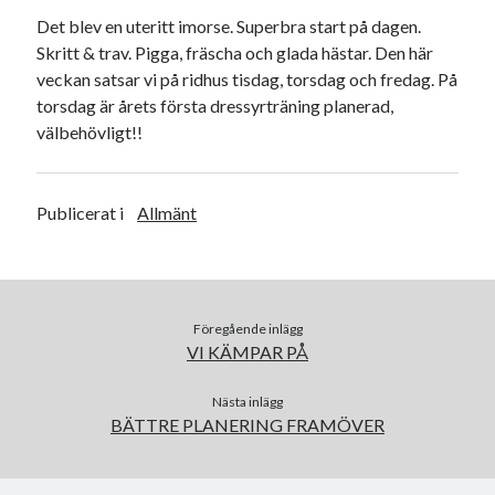
Camilla
om
SPAM
Det blev en uteritt imorse. Superbra start på dagen.
Skritt & trav. Pigga, fräscha och glada hästar. Den här
veckan satsar vi på ridhus tisdag, torsdag och fredag. På
torsdag är årets första dressyrträning planerad,
januari 2023
välbehövligt!!
M
T
O
T
F
L
S
1
Publicerat i
Allmänt
2
3
4
5
6
7
8
9
10
11
12
13
14
15
16
17
18
19
20
21
22
23
24
25
26
27
28
29
30
31
Föregående inlägg
VI KÄMPAR PÅ
« dec
feb »
Nästa inlägg
BÄTTRE PLANERING FRAMÖVER
Arkiv
augusti 2026