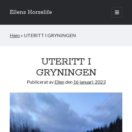
Ellens Horselife
öppna
primär
Sidopanel
meny
Hem
»
UTERITT I GRYNINGEN
UTERITT I
GRYNINGEN
Publicerat av
Ellen
den
16 januari, 2023
Hej och välkomna till min blogg! Jag heter Ellen och är född 1996. På
denna bloggen kan ni följa min resa med hästarna, från ponnytävlingar i
dressyr & hoppning till MSV hopp & dressyr på stor häst.