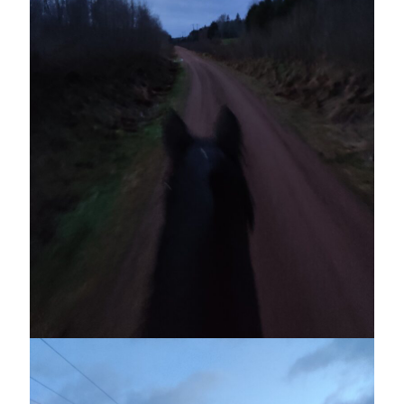
Sök
Sök
Senaste inläggen
VI TRÄNAR VIDARE!
MYCKET FLUGOR
IDA; dagens hoppning!
HINDERBANA
130 BAND
Kategorier
Allmänt
(997)
Extrahästar
(58)
Hållidej
(276)