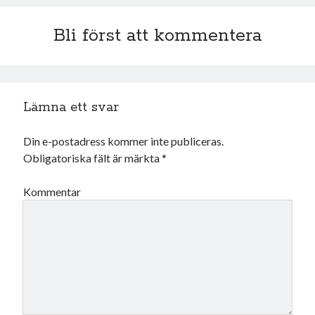
juli 2026
Bli först att kommentera
juni 2026
maj 2026
april 2026
mars 2026
februari 2026
Lämna ett svar
januari 2026
december 2025
Din e-postadress kommer inte publiceras.
november 2025
Obligatoriska fält är märkta
*
oktober 2025
september 2025
Kommentar
augusti 2025
juli 2025
juni 2025
maj 2025
april 2025
mars 2025
februari 2025