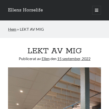
Ellens Horselife
öppna
primär
Sidopanel
meny
Hem
»
LEKT AV MIG
LEKT AV MIG
Publicerat av
Ellen
den
15 september, 2022
Hej och välkomna till min blogg! Jag heter Ellen och är född 1996. På
denna bloggen kan ni följa min resa med hästarna, från ponnytävlingar i
dressyr & hoppning till MSV hopp & dressyr på stor häst.