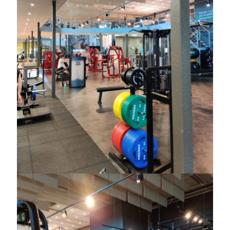
Sök
Sök
Senaste inläggen
IDA; dagens hoppning!
HINDERBANA
MAGSJUKA
130 BAND
UTFLYKT
Kategorier
Allmänt
(996)
Extrahästar
(58)
Hållidej
(276)