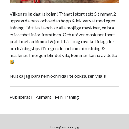
juni 2026
maj 2026
Vilken rolig dag i skolan! Tränat i stort sett 5 timmar. 2
april 2026
uppstyrda pass och sedan hopp & lek varvat med egen
mars 2026
träning. Fått testa och se alla möjliga maskiner, en bra
februari 2026
erfarenhet inför framtiden. Och utöver maskiner fanns
januari 2026
ju allt mellan himmel & jord. Lärt mig mycket idag, dels
december 2025
om träningstips för egen del och om utrustning &
november 2025
maskiner. Imorgon blir det vila, kommer känna av detta
oktober 2025
september 2025
augusti 2025
Nu ska jag bara hem och rida lite också, sen vila!!!
juli 2025
juni 2025
maj 2025
Publicerat i
Allmänt
Min Träning
april 2025
mars 2025
februari 2025
januari 2025
Föregående inlägg