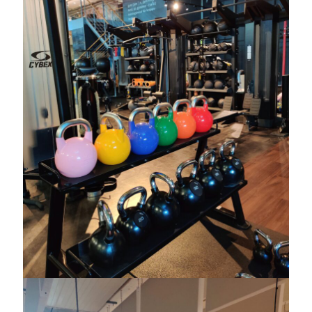
Heart of Hope
(39)
Heart Paal
(216)
Idun
(140)
Källhults Spotless
(163)
Min Träning
(220)
Ninlil
(34)
Personligt/Åsikter
(161)
Resor
(111)
Tävling
(159)
Träningar
(63)
Utrustning
(47)
Senaste kommentarerna
Ellen
om
VINST!!!
Camilla
om
VINST!!!
Ellen
om
JOSEF
Ellen
om
SPAM