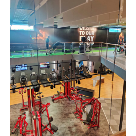
Camilla
om
SPAM
september 2022
M
T
O
T
F
L
S
1
2
3
4
5
6
7
8
9
10
11
12
13
14
15
16
17
18
19
20
21
22
23
24
25
26
27
28
29
30
« aug
okt »
Arkiv
augusti 2026
juli 2026