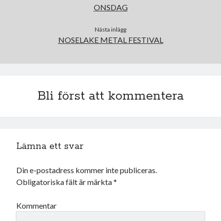
december 2024
ONSDAG
november 2024
oktober 2024
Nästa inlägg
september 2024
NOSELAKE METAL FESTIVAL
augusti 2024
juli 2024
juni 2024
maj 2024
Bli först att kommentera
april 2024
mars 2024
februari 2024
januari 2024
Lämna ett svar
december 2023
november 2023
oktober 2023
Din e-postadress kommer inte publiceras.
september 2023
Obligatoriska fält är märkta
*
augusti 2023
juli 2023
Kommentar
juni 2023