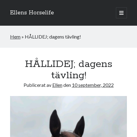
Ellens Horselife
öppna
primär
Sidopanel
meny
Hem
»
HÅLLIDEJ; dagens tävling!
HÅLLIDEJ; dagens
tävling!
Publicerat av
Ellen
den
10 september, 2022
Hej och välkomna till min blogg! Jag heter Ellen och är född 1996. På
denna bloggen kan ni följa min resa med hästarna, från ponnytävlingar i
dressyr & hoppning till MSV hopp & dressyr på stor häst.