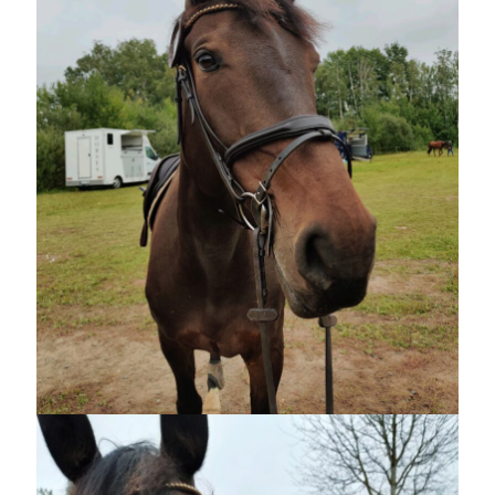
Sök
Sök
Senaste inläggen
MYCKET FLUGOR
IDA; dagens hoppning!
HINDERBANA
MAGSJUKA
130 BAND
Kategorier
Allmänt
(997)
Extrahästar
(58)
Hållidej
(276)