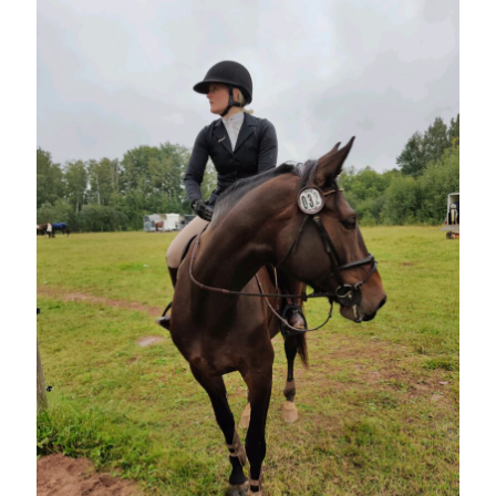
Camilla
om
SPAM
september 2022
M
T
O
T
F
L
S
1
2
3
4
5
6
7
8
9
10
11
12
13
14
15
16
17
18
19
20
21
22
23
24
25
26
27
28
29
30
« aug
okt »
Arkiv
augusti 2026
juli 2026