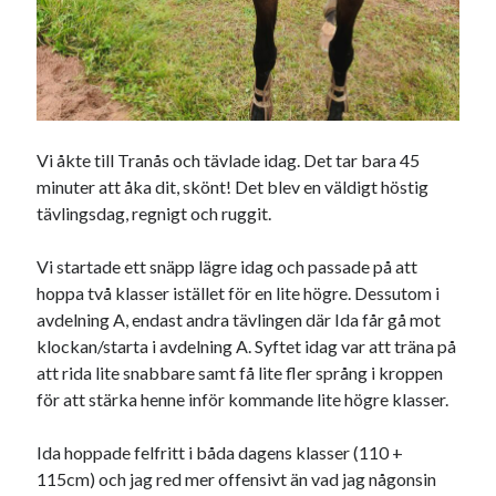
december 2024
november 2024
oktober 2024
september 2024
augusti 2024
juli 2024
Vi åkte till Tranås och tävlade idag. Det tar bara 45
juni 2024
minuter att åka dit, skönt! Det blev en väldigt höstig
maj 2024
tävlingsdag, regnigt och ruggit.
april 2024
mars 2024
Vi startade ett snäpp lägre idag och passade på att
februari 2024
hoppa två klasser istället för en lite högre. Dessutom i
januari 2024
avdelning A, endast andra tävlingen där Ida får gå mot
december 2023
klockan/starta i avdelning A. Syftet idag var att träna på
november 2023
att rida lite snabbare samt få lite fler språng i kroppen
oktober 2023
för att stärka henne inför kommande lite högre klasser.
september 2023
augusti 2023
Ida hoppade felfritt i båda dagens klasser (110 +
juli 2023
115cm) och jag red mer offensivt än vad jag någonsin
juni 2023