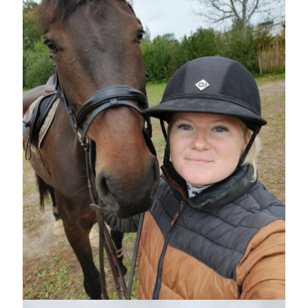
Heart of Hope
(39)
Heart Paal
(216)
Idun
(140)
Källhults Spotless
(163)
Min Träning
(220)
Ninlil
(34)
Personligt/Åsikter
(161)
Resor
(111)
Tävling
(159)
Träningar
(63)
Utrustning
(47)
Senaste kommentarerna
Ellen
om
VINST!!!
Camilla
om
VINST!!!
Ellen
om
JOSEF
Ellen
om
SPAM