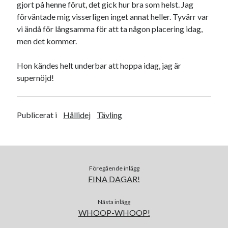
gjort på henne förut, det gick hur bra som helst. Jag
maj 2023
förväntade mig visserligen inget annat heller. Tyvärr var
april 2023
vi ändå för långsamma för att ta någon placering idag,
mars 2023
men det kommer.
februari 2023
januari 2023
Hon kändes helt underbar att hoppa idag, jag är
december 2022
supernöjd!
november 2022
oktober 2022
september 2022
Publicerat i
Hållidej
Tävling
augusti 2022
juli 2022
juni 2022
maj 2022
april 2022
Föregående inlägg
mars 2022
FINA DAGAR!
februari 2022
januari 2022
Nästa inlägg
WHOOP-WHOOP!
december 2021
november 2021