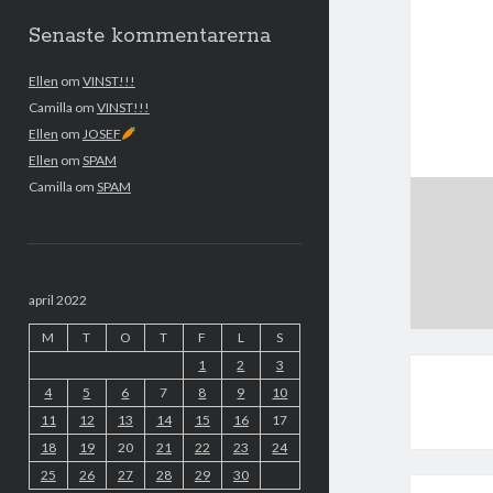
Senaste kommentarerna
Ellen
om
VINST!!!
Camilla
om
VINST!!!
Ellen
om
JOSEF
Ellen
om
SPAM
Camilla
om
SPAM
april 2022
M
T
O
T
F
L
S
1
2
3
4
5
6
7
8
9
10
11
12
13
14
15
16
17
18
19
20
21
22
23
24
25
26
27
28
29
30