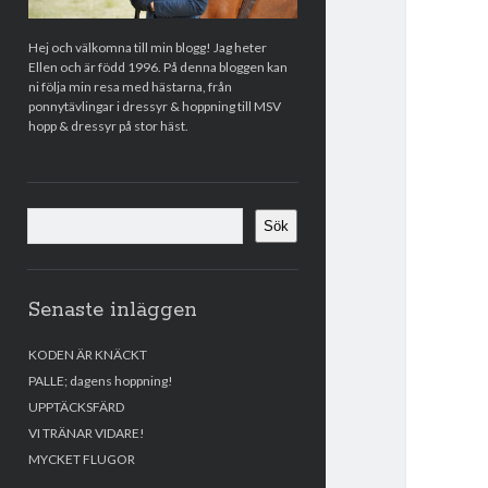
Hej och välkomna till min blogg! Jag heter
Ellen och är född 1996. På denna bloggen kan
ni följa min resa med hästarna, från
ponnytävlingar i dressyr & hoppning till MSV
hopp & dressyr på stor häst.
Sök
Sök
Senaste inläggen
KODEN ÄR KNÄCKT
PALLE; dagens hoppning!
UPPTÄCKSFÄRD
VI TRÄNAR VIDARE!
MYCKET FLUGOR