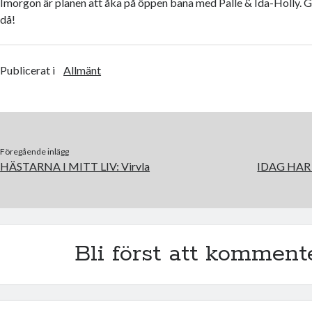
Imorgon är planen att åka på öppen bana med Palle & Ida-Holly. Gl
då!
Publicerat i
Allmänt
Föregående inlägg
HÄSTARNA I MITT LIV: Virvla
IDAG HAR
Bli först att komment