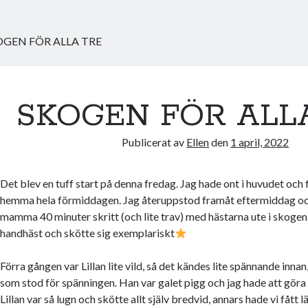
OGEN FÖR ALLA TRE
SKOGEN FÖR ALL
Publicerat av
Ellen
den
1 april, 2022
Det blev en tuff start på denna fredag. Jag hade ont i huvudet och f
hemma hela förmiddagen. Jag återuppstod framåt eftermiddag oc
mamma 40 minuter skritt (och lite trav) med hästarna ute i skogen
handhäst och skötte sig exemplariskt
Förra gången var Lillan lite vild, så det kändes lite spännande innan
som stod för spänningen. Han var galet pigg och jag hade att gör
Lillan var så lugn och skötte allt själv bredvid, annars hade vi fåt