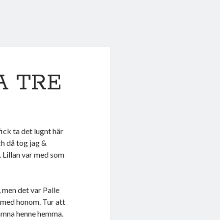
A TRE
ick ta det lugnt här
h då tog jag &
. Lillan var med som
, men det var Palle
a med honom. Tur att
t lämna henne hemma.