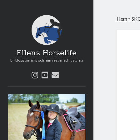
Hem
»
SK
Ellens Horselife
En blogg om mig och min resa med hästarna
instagram
youtube
e-
post
Sidopanel