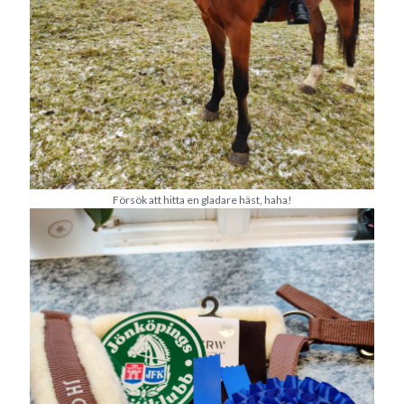
Camilla
om
SPAM
februari 2022
M
T
O
T
F
L
S
1
2
3
4
5
6
7
8
9
10
11
12
13
14
15
16
17
18
19
20
Försök att hitta en gladare häst, haha!
21
22
23
24
25
26
27
28
« jan
mar »
Arkiv
augusti 2026
juli 2026