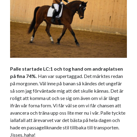
Sök
Sök
Senaste inläggen
VI TRÄNAR VIDARE!
MYCKET FLUGOR
IDA; dagens hoppning!
Palle startade LC:1 och tog hand om andraplatsen
HINDERBANA
på fina 74%.
Han var supertaggad. Det märktes redan
MAGSJUKA
på morgonen. Väl inne på banan så kändes det ungefär
så som jag förväntade mig att det skulle kännas. Det är
roligt att komma ut och se sig om även om vi är långt
Kategorier
ifrån vår forna form. Vi får väl se om vi får chansen att
avancera och träna upp oss lite mer nu i vår. Palle tyckte
Allmänt
(998)
iallafall att ärevarvet var det bästa på hela dagen och
Extrahästar
(58)
hade en passageliknande stil tillbaka till transporten.
Hållidej
(276)
Jisses, haha!