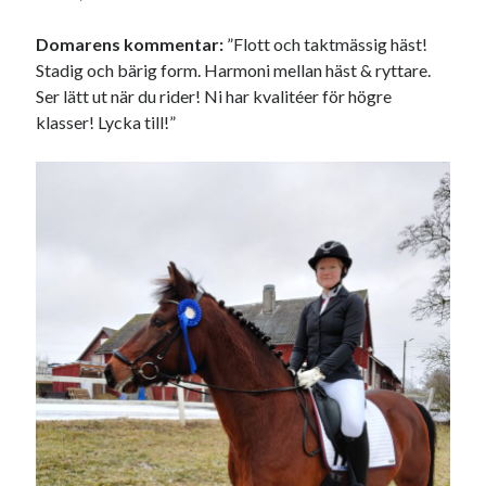
Heart of Hope
(39)
Heart Paal
(216)
Domarens kommentar:
”Flott och taktmässig häst!
Idun
(140)
Stadig och bärig form. Harmoni mellan häst & ryttare.
Källhults Spotless
(163)
Ser lätt ut när du rider! Ni har kvalitéer för högre
Min Träning
(220)
klasser! Lycka till!”
Ninlil
(34)
Personligt/Åsikter
(161)
Resor
(111)
Tävling
(159)
Träningar
(63)
Utrustning
(47)
Senaste kommentarerna
Ellen
om
VINST!!!
Camilla
om
VINST!!!
Ellen
om
JOSEF
Ellen
om
SPAM