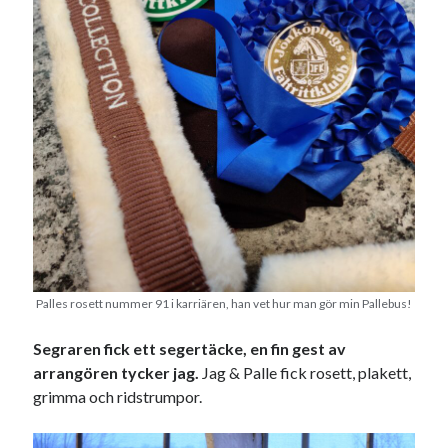
juni 2026
maj 2026
april 2026
mars 2026
februari 2026
januari 2026
december 2025
november 2025
oktober 2025
september 2025
augusti 2025
juli 2025
Palles rosett nummer 91 i karriären, han vet hur man gör min Pallebus!
juni 2025
maj 2025
Segraren fick ett segertäcke, en fin gest av
april 2025
arrangören tycker jag.
Jag & Palle fick rosett, plakett,
mars 2025
grimma och ridstrumpor.
februari 2025
januari 2025