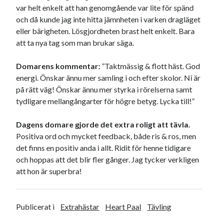
maj 2023
var helt enkelt att han genomgående var lite för spänd
april 2023
och då kunde jag inte hitta jämnheten i varken dragläget
mars 2023
eller bärigheten. Lösgjordheten brast helt enkelt. Bara
februari 2023
att ta nya tag som man brukar säga.
januari 2023
december 2022
Domarens kommentar:
”Taktmässig & flott häst. God
november 2022
energi. Önskar ännu mer samling i och efter skolor. Ni är
oktober 2022
på rätt väg! Önskar ännu mer styrka i rörelserna samt
september 2022
tydligare mellangångarter för högre betyg. Lycka till!”
augusti 2022
juli 2022
Dagens domare gjorde det extra roligt att tävla.
juni 2022
Positiva ord och mycket feedback, både ris & ros, men
maj 2022
det finns en positiv anda i allt. Ridit för henne tidigare
april 2022
och hoppas att det blir fler gånger. Jag tycker verkligen
mars 2022
att hon är superbra!
februari 2022
januari 2022
december 2021
Publicerat i
Extrahästar
Heart Paal
Tävling
november 2021