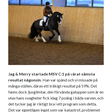
december 2024
november 2024
oktober 2024
september 2024
augusti 2024
juli 2024
juni 2024
maj 2024
april 2024
mars 2024
februari 2024
januari 2024
december 2023
Jag & Merry startade MSV C:1 på
v
årat sämsta
november 2023
resultat någonsin.
Han var spänd och vi missade på
oktober 2023
många ställen, därav ett tråkigt resultat på 59%. Det
september 2023
fanns dock ljusglimtar, den förvända galoppen som är en
augusti 2023
utav hans svagheter fick idag 7 poäng i båda varven, och
juli 2023
det tycker jag är riktigt bra i ett program som detta.
juni 2023
Det var egentligen inget som var katastrof, problemet