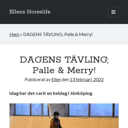
Ellens Horselife
öppna
primär
Sidopanel
meny
Hem
»
DAGENS TÄVLING; Palle & Merry!
DAGENS TÄVLING;
Palle & Merry!
Publicerat av
Ellen
den
13 februari, 2022
Idag har det varit en heldag i Jönköping.
Hej och välkomna till min blogg! Jag heter Ellen och är född 1996. På
denna bloggen kan ni följa min resa med hästarna, från ponnytävlingar i
dressyr & hoppning till MSV hopp & dressyr på stor häst.