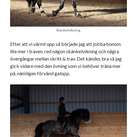
december 2024
november 2024
oktober 2024
september 2024
Skänkelvikning.
augusti 2024
juli 2024
Efter att vi värmt upp så började jag att jobba honom
juni 2024
lite mer i traven, red någon skänkelvikning och några
maj 2024
övergångar mellan skritt & trav. Det kändes bra så jag
april 2024
gick vidare med den övning som vi behöver träna mer
mars 2024
på, nämligen förvänd galopp.
februari 2024
januari 2024
december 2023
november 2023
oktober 2023
september 2023
augusti 2023
juli 2023
juni 2023