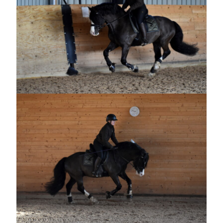
Heart of Hope
(40)
Heart Paal
(217)
Idun
(141)
Källhults Spotless
(163)
Min Träning
(220)
Ninlil
(36)
Personligt/Åsikter
(161)
Resor
(111)
Tävling
(159)
Träningar
(63)
Utrustning
(47)
Senaste kommentarerna
Ellen
om
VINST!!!
Camilla
om
VINST!!!
Ellen
om
JOSEF
Ellen
om
SPAM