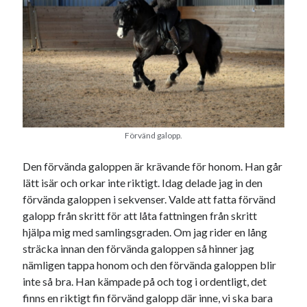
oktober 2021
september 2021
Logga in
Förvänd galopp.
Den förvända galoppen är krävande för honom. Han går
lätt isär och orkar inte riktigt. Idag delade jag in den
förvända galoppen i sekvenser. Valde att fatta förvänd
galopp från skritt för att låta fattningen från skritt
hjälpa mig med samlingsgraden. Om jag rider en lång
sträcka innan den förvända galoppen så hinner jag
nämligen tappa honom och den förvända galoppen blir
inte så bra. Han kämpade på och tog i ordentligt, det
finns en riktigt fin förvänd galopp där inne, vi ska bara