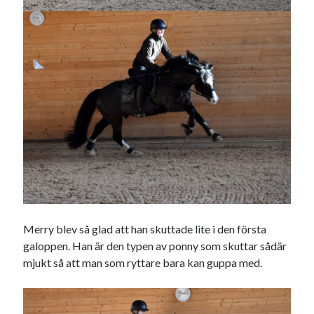
Camilla
om
SPAM
februari 2022
M
T
O
T
F
L
S
1
2
3
4
5
6
7
8
9
10
11
12
13
14
15
16
17
18
19
20
21
22
23
24
25
26
27
28
« jan
mar »
Merry blev så glad att han skuttade lite i den första
galoppen. Han är den typen av ponny som skuttar sådär
mjukt så att man som ryttare bara kan guppa med.
Arkiv
augusti 2026
juli 2026