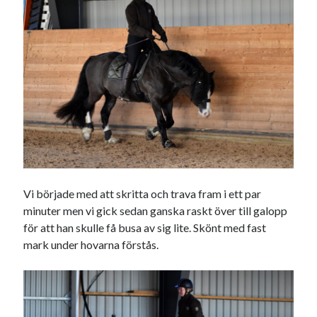
Sök
Sök
Senaste inläggen
MÅNDAG
EN TJUV!
KODEN ÄR KNÄCKT
PALLE; dagens hoppning!
UPPTÄCKSFÄRD
Vi började med att skritta och trava fram i ett par
minuter men vi gick sedan ganska raskt över till galopp
för att han skulle få busa av sig lite. Skönt med fast
Kategorier
mark under hovarna förstås.
Allmänt
(998)
Extrahästar
(58)
Hållidej
(276)