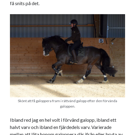
få snits på det.
Skönt att få galoppera fram i rättvänd galopp efter den förvända
galoppen.
Ibland red jag en hel volt i förvänd galopp, ibland ett
halvt varv och ibland en fjärdedels varv. Varierade
mellan att låta honom galoppera där ifrån eller bryta av