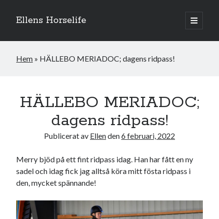
Ellens Horselife
öppna
primär
Sidopanel
meny
Hem
»
HÄLLEBO MERIADOC; dagens ridpass!
HÄLLEBO MERIADOC;
dagens ridpass!
Publicerat av
Ellen
den
6 februari, 2022
Merry bjöd på ett fint ridpass idag. Han har fått en ny
sadel och idag fick jag alltså köra mitt fösta ridpass i
Hej och välkomna till min blogg! Jag heter Ellen och är född 1996. På
den, mycket spännande!
denna bloggen kan ni följa min resa med hästarna, från ponnytävlingar i
dressyr & hoppning till MSV hopp & dressyr på stor häst.