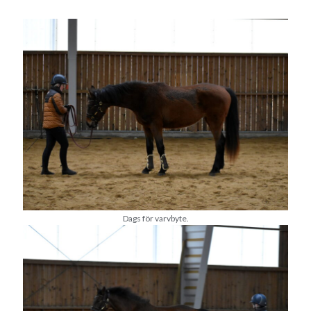
Camilla
om
SPAM
januari 2022
M
T
O
T
F
L
S
1
2
3
4
5
6
7
8
9
10
11
12
13
14
15
16
17
18
19
20
21
22
23
24
25
26
27
28
29
30
31
Dags för varvbyte.
« dec
feb »
Arkiv
augusti 2026