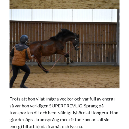
Heart of Hope
(39)
Heart Paal
(216)
Idun
(140)
Källhults Spotless
(163)
Min Träning
(220)
Ninlil
(34)
Personligt/Åsikter
(161)
Resor
(111)
Tävling
(159)
Träningar
(63)
Utrustning
(47)
Senaste kommentarerna
Trots att hon vilat i några veckor och var full av energi
Ellen
om
VINST!!!
så var hon verkligen SUPERTREVLIG. Sprang på
Camilla
om
VINST!!!
transporten dit och hem, väldigt lyhörd att longera. Hon
Ellen
om
JOSEF
gjorde några krumsprång men riktade annars all sin
Ellen
om
SPAM
energi till att bjuda framåt och lyssna.