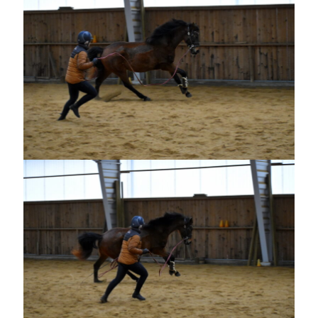
Sök
Sök
Senaste inläggen
VI TRÄNAR VIDARE!
MYCKET FLUGOR
IDA; dagens hoppning!
HINDERBANA
130 BAND
Kategorier
Allmänt
(997)
Extrahästar
(58)
Hållidej
(276)