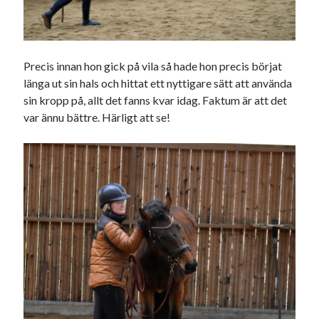
november 2021
oktober 2021
september 2021
Precis innan hon gick på vila så hade hon precis börjat
länga ut sin hals och hittat ett nyttigare sätt att använda
sin kropp på, allt det fanns kvar idag. Faktum är att det
Logga in
var ännu bättre. Härligt att se!