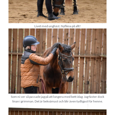
Livet med unghäst. Nyfikna på allt!
Som ni ser så passade jag på att longera med bett idag. Jag fäster dock
linan i grimman. Det är bekvämast och blir även tydligast för henne.