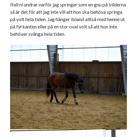
januari 2025
Ifall ni undrar varför jag springer som en gnu på bilderna
december 2024
så är det för att jag inte vill att hon ska behöva springa
november 2024
på volt hela tiden. Jag hänger ibland alltså med henne ut
oktober 2024
på fyrkanten eller på en stor oval volt så att hon inte
september 2024
behöver svänga hela tiden.
augusti 2024
juli 2024
juni 2024
maj 2024
april 2024
mars 2024
februari 2024
januari 2024
december 2023
november 2023
oktober 2023
september 2023
augusti 2023
juli 2023