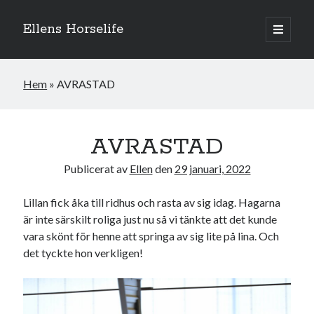
Ellens Horselife
öppna
primär
Sidopanel
meny
Hem
»
AVRASTAD
AVRASTAD
Publicerat av
Ellen
den
29 januari, 2022
Lillan fick åka till ridhus och rasta av sig idag. Hagarna
är inte särskilt roliga just nu så vi tänkte att det kunde
vara skönt för henne att springa av sig lite på lina. Och
det tyckte hon verkligen!
Hej och välkomna till min blogg! Jag heter Ellen och är född 1996. På
denna bloggen kan ni följa min resa med hästarna, från ponnytävlingar i
dressyr & hoppning till MSV hopp & dressyr på stor häst.