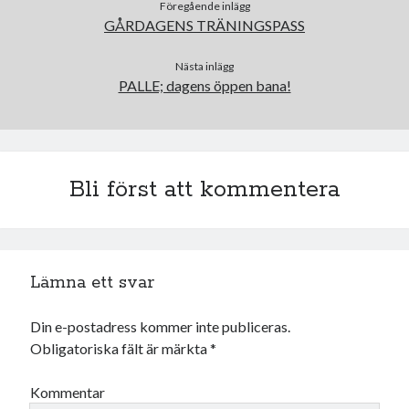
Camilla
om
SPAM
Föregående inlägg
GÅRDAGENS TRÄNINGSPASS
Nästa inlägg
PALLE; dagens öppen bana!
januari 2022
M
T
O
T
F
L
S
1
2
3
4
5
6
7
8
9
Bli först att kommentera
10
11
12
13
14
15
16
17
18
19
20
21
22
23
24
25
26
27
28
29
30
31
Lämna ett svar
« dec
feb »
Din e-postadress kommer inte publiceras.
Obligatoriska fält är märkta
*
Arkiv
Kommentar
augusti 2026