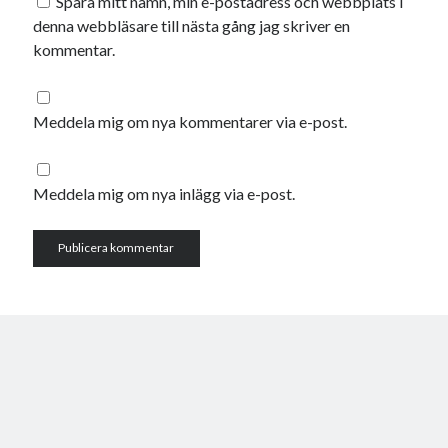
Spara mitt namn, min e-postadress och webbplats i
januari 2025
denna webbläsare till nästa gång jag skriver en
december 2024
kommentar.
november 2024
oktober 2024
september 2024
Meddela mig om nya kommentarer via e-post.
augusti 2024
juli 2024
juni 2024
Meddela mig om nya inlägg via e-post.
maj 2024
april 2024
mars 2024
februari 2024
januari 2024
december 2023
november 2023
oktober 2023
september 2023
augusti 2023
juli 2023