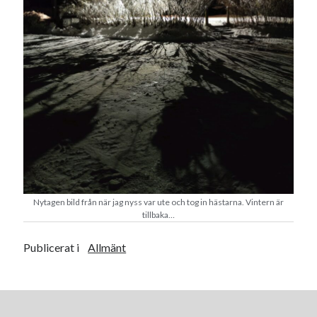
Heart of Hope
(40)
Heart Paal
(217)
Idun
(141)
Källhults Spotless
(163)
Min Träning
(220)
Ninlil
(35)
Personligt/Åsikter
(161)
Resor
(111)
Tävling
(159)
Träningar
(63)
Utrustning
(47)
Nytagen bild från när jag nyss var ute och tog in hästarna. Vintern är
tillbaka…
Senaste kommentarerna
Publicerat i
Allmänt
Ellen
om
VINST!!!
Camilla
om
VINST!!!
Ellen
om
JOSEF
Ellen
om
SPAM