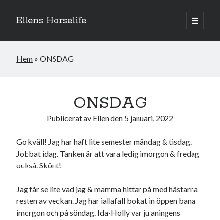
Ellens Horselife
öppna
primär
Sidopanel
meny
Hem
»
ONSDAG
ONSDAG
Publicerat av
Ellen
den
5 januari, 2022
Go kväll! Jag har haft lite semester måndag & tisdag.
Jobbat idag. Tanken är att vara ledig imorgon & fredag
också. Skönt!
Hej och välkomna till min blogg! Jag heter Ellen och är född 1996. På
denna bloggen kan ni följa min resa med hästarna, från ponnytävlingar i
Jag får se lite vad jag & mamma hittar på med hästarna
dressyr & hoppning till MSV hopp & dressyr på stor häst.
resten av veckan. Jag har iallafall bokat in öppen bana
imorgon och på söndag. Ida-Holly var ju aningens