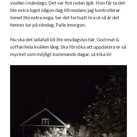
svullen i måndags. Det var fint redan igår. Hon får ta det
lite extra lugnt någon dag till medans jag kontrollerar
Sök
Sök
benet lite extra noga. Ser det fortsatt bra ut så är det
hennes tur på söndag, Palle imorgon.
Senaste inläggen
Nu ska det iallafall bli lite onsdagslyx här. God mat &
soffan hela kvällen lång. Ska försöka att uppdatera er så
KODEN ÄR KNÄCKT
mycket som möjligt kommande dagar, så kika in!
PALLE; dagens hoppning!
UPPTÄCKSFÄRD
VI TRÄNAR VIDARE!
MYCKET FLUGOR
Kategorier
Allmänt
(997)
Extrahästar
(58)
Hållidej
(276)