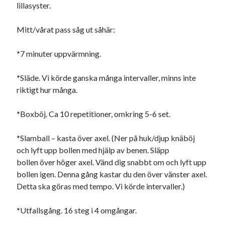
Heart of Hope
(39)
lillasyster.
Heart Paal
(217)
Idun
(141)
Mitt/vårat pass såg ut såhär:
Källhults Spotless
(163)
Min Träning
(220)
*
7 minuter uppvärmning.
Ninlil
(35)
Personligt/Åsikter
(161)
*
Släde. Vi körde ganska många intervaller, minns inte
Resor
(111)
riktigt hur många.
Tävling
(159)
Träningar
(63)
*
Boxböj. Ca 10 repetitioner, omkring 5-6 set.
Utrustning
(47)
*
Slamball – kasta över axel. (Ner på huk/djup knäböj
och lyft upp bollen med hjälp av benen. Släpp
Senaste kommentarerna
bollen över höger axel. Vänd dig snabbt om och lyft upp
bollen igen. Denna gång kastar du den över vänster axel.
Ellen
om
VINST!!!
Detta ska göras med tempo. Vi körde intervaller.)
Camilla
om
VINST!!!
Ellen
om
JOSEF
*
Utfallsgång. 16 steg i 4 omgångar.
Ellen
om
SPAM