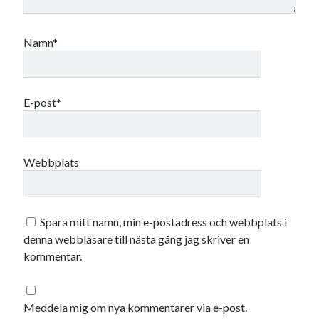
januari 2025
december 2024
november 2024
Namn*
oktober 2024
september 2024
augusti 2024
E-post*
juli 2024
juni 2024
maj 2024
april 2024
Webbplats
mars 2024
februari 2024
januari 2024
Spara mitt namn, min e-postadress och webbplats i
december 2023
denna webbläsare till nästa gång jag skriver en
november 2023
kommentar.
oktober 2023
september 2023
augusti 2023
Meddela mig om nya kommentarer via e-post.
juli 2023