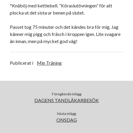
Camilla
om
SPAM
*
Knäböj med kettlebell. ”Köraslutövningen” för att
plocka ut det sista ur benen på slutet.
Passet tog 75 minuter och det kändes bra för mig. Jag
januari 2022
känner mig pigg och fräsch i kroppen igen. Lite svagare
än innan, men på mycket god väg!
M
T
O
T
F
L
S
1
2
3
4
5
6
7
8
9
Publicerat i
Min Träning
10
11
12
13
14
15
16
17
18
19
20
21
22
23
24
25
26
27
28
29
30
31
Föregående inlägg
« dec
feb »
DAGENS TANDLÄKARBESÖK
Nästa inlägg
Arkiv
ONSDAG
augusti 2026