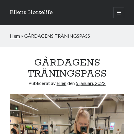
Ellens Horselife
öppna
primär
Sidopanel
meny
Hem
»
GÅRDAGENS TRÄNINGSPASS
GÅRDAGENS
TRÄNINGSPASS
Publicerat av
Ellen
den
5 januari, 2022
Hej och välkomna till min blogg! Jag heter Ellen och är född 1996. På
denna bloggen kan ni följa min resa med hästarna, från ponnytävlingar i
dressyr & hoppning till MSV hopp & dressyr på stor häst.