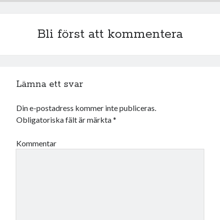
juli 2026
juni 2026
Bli först att kommentera
maj 2026
april 2026
mars 2026
februari 2026
januari 2026
Lämna ett svar
december 2025
november 2025
Din e-postadress kommer inte publiceras.
oktober 2025
Obligatoriska fält är märkta
*
september 2025
augusti 2025
Kommentar
juli 2025
juni 2025
maj 2025
april 2025
mars 2025
februari 2025