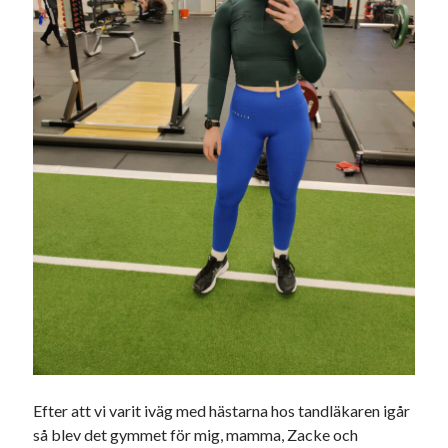
Sök
Sök
Senaste inläggen
PALLE; dagens hoppning!
UPPTÄCKSFÄRD
VI TRÄNAR VIDARE!
MYCKET FLUGOR
IDA; dagens hoppning!
Kategorier
Allmänt
(997)
Extrahästar
(58)
Efter att vi varit iväg med hästarna hos tandläkaren igår
Hållidej
(276)
så blev det gymmet för mig, mamma, Zacke och