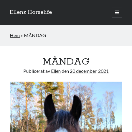
Ellens Horselife
öppna
primär
Sidopanel
meny
Hem
»
MÅNDAG
MÅNDAG
Publicerat av
Ellen
den
20 december, 2021
Hej och välkomna till min blogg! Jag heter Ellen och är född 1996. På
denna bloggen kan ni följa min resa med hästarna, från ponnytävlingar i
dressyr & hoppning till MSV hopp & dressyr på stor häst.