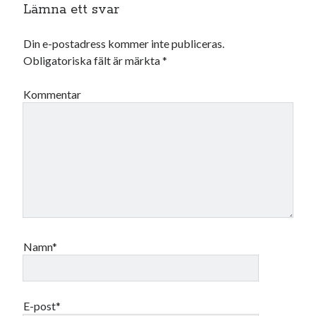
Lämna ett svar
maj 2023
april 2023
Din e-postadress kommer inte publiceras.
mars 2023
Obligatoriska fält är märkta
*
februari 2023
januari 2023
Kommentar
december 2022
november 2022
oktober 2022
september 2022
augusti 2022
juli 2022
juni 2022
maj 2022
april 2022
Namn*
mars 2022
februari 2022
januari 2022
december 2021
E-post*
november 2021