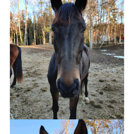
Heart of Hope
(39)
Heart Paal
(216)
Idun
(140)
Källhults Spotless
(163)
Min Träning
(220)
Ninlil
(34)
Personligt/Åsikter
(161)
Resor
(111)
Tävling
(159)
Träningar
(63)
Utrustning
(47)
Senaste kommentarerna
Ellen
om
VINST!!!
Camilla
om
VINST!!!
Ellen
om
JOSEF
Ellen
om
SPAM