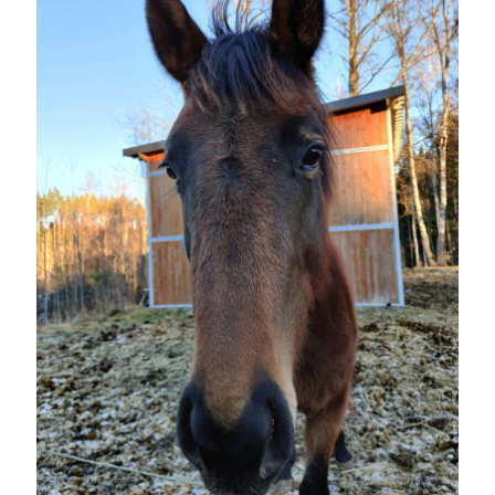
Camilla
om
SPAM
december 2021
M
T
O
T
F
L
S
1
2
3
4
5
6
7
8
9
10
11
12
13
14
15
16
17
18
19
20
21
22
23
24
25
26
27
28
29
30
31
« nov
jan »
Arkiv
augusti 2026
juli 2026