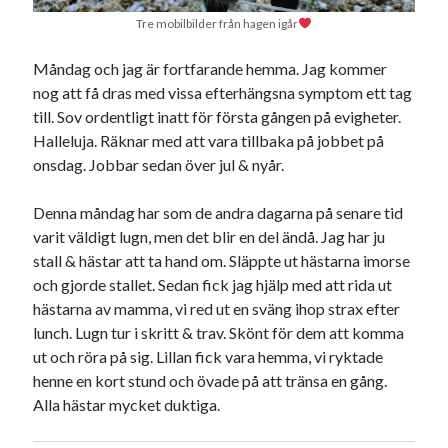
juni 2026
Tre mobilbilder från hagen igår
maj 2026
Måndag och jag är fortfarande hemma. Jag kommer
april 2026
nog att få dras med vissa efterhängsna symptom ett tag
mars 2026
till. Sov ordentligt inatt för första gången på evigheter.
februari 2026
Halleluja. Räknar med att vara tillbaka på jobbet på
januari 2026
onsdag. Jobbar sedan över jul & nyår.
december 2025
november 2025
Denna måndag har som de andra dagarna på senare tid
oktober 2025
varit väldigt lugn, men det blir en del ändå. Jag har ju
september 2025
stall & hästar att ta hand om. Släppte ut hästarna imorse
augusti 2025
och gjorde stallet. Sedan fick jag hjälp med att rida ut
juli 2025
hästarna av mamma, vi red ut en sväng ihop strax efter
juni 2025
lunch. Lugn tur i skritt & trav. Skönt för dem att komma
maj 2025
ut och röra på sig. Lillan fick vara hemma, vi ryktade
april 2025
henne en kort stund och övade på att tränsa en gång.
mars 2025
Alla hästar mycket duktiga.
februari 2025
januari 2025