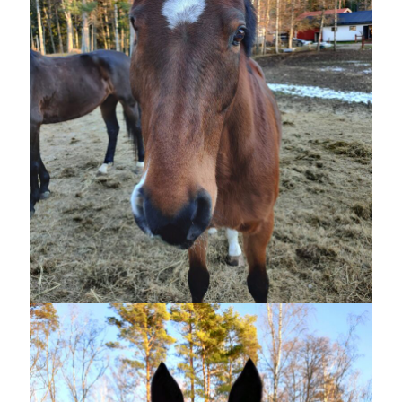
Sök
Sök
Senaste inläggen
MYCKET FLUGOR
IDA; dagens hoppning!
HINDERBANA
MAGSJUKA
130 BAND
Kategorier
Allmänt
(997)
Extrahästar
(58)
Hållidej
(276)