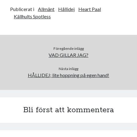
december 2024
Publicerat i
Allmänt
Hållidej
Heart Paal
november 2024
Källhults Spotless
oktober 2024
september 2024
augusti 2024
juli 2024
juni 2024
Föregående inlägg
maj 2024
VAD GILLAR JAG?
april 2024
mars 2024
Nästa inlägg
HÅLLIDEJ; lite hoppning på egen hand!
februari 2024
januari 2024
december 2023
november 2023
oktober 2023
Bli först att kommentera
september 2023
augusti 2023
juli 2023
juni 2023