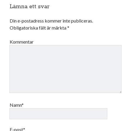
Lämna ett svar
juni 2026
maj 2026
april 2026
Din e-postadress kommer inte publiceras.
mars 2026
Obligatoriska fält är märkta
*
februari 2026
januari 2026
Kommentar
december 2025
november 2025
oktober 2025
september 2025
augusti 2025
juli 2025
juni 2025
maj 2025
april 2025
Namn*
mars 2025
februari 2025
januari 2025
E-post*