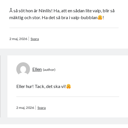
Camilla
om
SPAM
Å så söt hon är Ninlils! Ha, att en sådan lite valp, blir så
mäktig och stor. Ha det så bra i valp-bubblan
!
maj 2026
2 maj, 2026
Svara
M
T
O
T
F
L
S
1
2
3
4
5
6
7
8
9
10
11
12
13
14
15
16
17
Ellen
18
19
20
21
22
23
24
25
26
27
28
29
30
31
Eller hur! Tack, det ska vi!
« apr
jun »
Arkiv
2 maj, 2026
Svara
augusti 2026
juli 2026