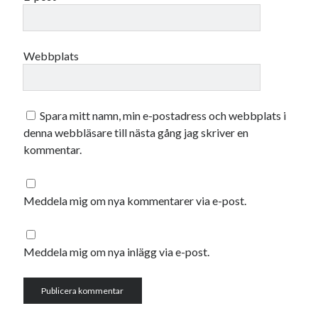
december 2024
november 2024
oktober 2024
september 2024
Webbplats
augusti 2024
juli 2024
juni 2024
Spara mitt namn, min e-postadress och webbplats i
maj 2024
denna webbläsare till nästa gång jag skriver en
april 2024
kommentar.
mars 2024
februari 2024
januari 2024
Meddela mig om nya kommentarer via e-post.
december 2023
november 2023
oktober 2023
Meddela mig om nya inlägg via e-post.
september 2023
augusti 2023
juli 2023
juni 2023