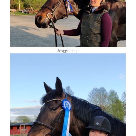
Camilla
om
SPAM
maj 2024
M
T
O
T
F
L
S
Snyggt, haha!
1
2
3
4
5
6
7
8
9
10
11
12
13
14
15
16
17
18
19
20
21
22
23
24
25
26
27
28
29
30
31
« apr
jun »
Arkiv
augusti 2026
juli 2026