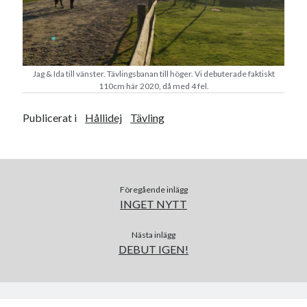
december 2024
november 2024
oktober 2024
september 2024
augusti 2024
Jag & Ida till vänster. Tävlingsbanan till höger. Vi debuterade faktiskt
juli 2024
110cm här 2020, då med 4 fel.
juni 2024
Publicerat i
Hållidej
Tävling
maj 2024
april 2024
mars 2024
februari 2024
januari 2024
Föregående inlägg
december 2023
INGET NYTT
november 2023
oktober 2023
Nästa inlägg
DEBUT IGEN!
september 2023
augusti 2023
juli 2023
juni 2023