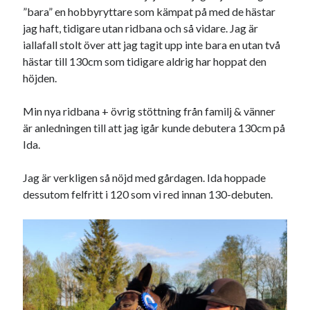
Heart of Hope
(40)
”bara” en hobbyryttare som kämpat på med de hästar
Heart Paal
(217)
jag haft, tidigare utan ridbana och så vidare. Jag är
Idun
(141)
iallafall stolt över att jag tagit upp inte bara en utan två
Källhults Spotless
(163)
hästar till 130cm som tidigare aldrig har hoppat den
Min Träning
(220)
höjden.
Ninlil
(36)
Personligt/Åsikter
(161)
Min nya ridbana + övrig stöttning från familj & vänner
Resor
(111)
är anledningen till att jag igår kunde debutera 130cm på
Tävling
(159)
Ida.
Träningar
(63)
Utrustning
(47)
Jag är verkligen så nöjd med gårdagen. Ida hoppade
dessutom felfritt i 120 som vi red innan 130-debuten.
Senaste kommentarerna
Ellen
om
VINST!!!
Camilla
om
VINST!!!
Ellen
om
JOSEF
Ellen
om
SPAM