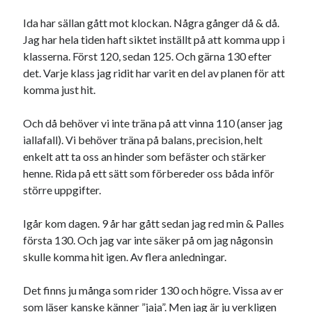
Ida har sällan gått mot klockan. Några gånger då & då.
Sök
Sök
Jag har hela tiden haft siktet inställt på att komma upp i
klasserna. Först 120, sedan 125. Och gärna 130 efter
det. Varje klass jag ridit har varit en del av planen för att
Senaste inläggen
komma just hit.
EN TJUV!
Och då behöver vi inte träna på att vinna 110 (anser jag
KODEN ÄR KNÄCKT
iallafall). Vi behöver träna på balans, precision, helt
PALLE; dagens hoppning!
enkelt att ta oss an hinder som befäster och stärker
UPPTÄCKSFÄRD
henne. Rida på ett sätt som förbereder oss båda inför
VI TRÄNAR VIDARE!
större uppgifter.
Igår kom dagen. 9 år har gått sedan jag red min & Palles
Kategorier
första 130. Och jag var inte säker på om jag någonsin
skulle komma hit igen. Av flera anledningar.
Allmänt
(997)
Extrahästar
(58)
Det finns ju många som rider 130 och högre. Vissa av er
Hållidej
(276)
som läser kanske känner ”jaja”. Men jag är ju verkligen