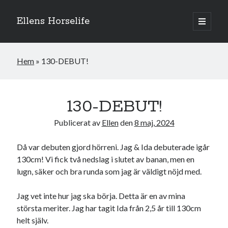
Ellens Horselife
öppna
primär
Sidopanel
meny
Hem
»
130-DEBUT!
130-DEBUT!
Publicerat av
Ellen
den
8 maj, 2024
Då var debuten gjord hörreni. Jag & Ida debuterade igår
130cm! Vi fick två nedslag i slutet av banan, men en
lugn, säker och bra runda som jag är väldigt nöjd med.
Hej och välkomna till min blogg! Jag heter Ellen och är född 1996. På
denna bloggen kan ni följa min resa med hästarna, från ponnytävlingar i
Jag vet inte hur jag ska börja. Detta är en av mina
dressyr & hoppning till MSV hopp & dressyr på stor häst.
största meriter. Jag har tagit Ida från 2,5 år till 130cm
helt själv.