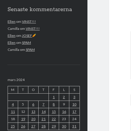
Senaste kommentarerna
Ellen
om
VINST!!!
Camilla
om
VINST!!!
Ellen
om
JOSEF
Ellen
om
SPAM
Camilla
om
SPAM
mars 2024
M
T
O
T
F
L
S
1
2
3
4
5
6
7
8
9
10
11
12
13
14
15
16
17
18
19
20
21
22
23
24
25
26
27
28
29
30
31