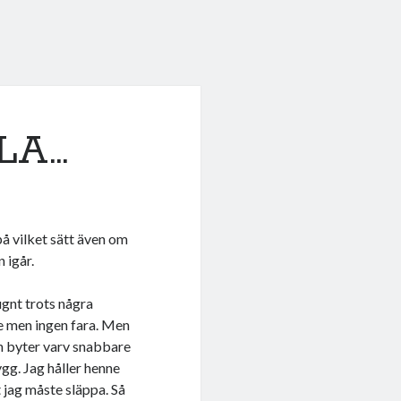
LA…
 på vilket sätt även om
 igår.
ugnt trots några
te men ingen fara. Men
on byter varv snabbare
ygg. Jag håller henne
t jag måste släppa. Så