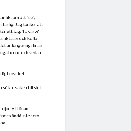
r liksom att ”se”,
sfarlig. Jag tänker att
er ett tag. 10 varv?
t sakta av och kolla
 det är longeringslinan
 fånga henne och sedan
äldigt mycket.
sökte saken till slut.
tdjur. Att linan
ändes ändå inte som
nna.