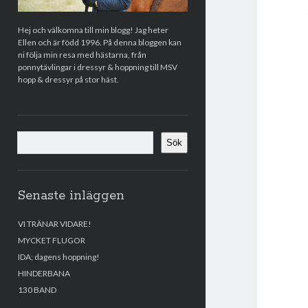
Hej och välkomna till min blogg! Jag heter
Ellen och är född 1996. På denna bloggen kan
ni följa min resa med hästarna, från
ponnytävlingar i dressyr & hoppning till MSV
hopp & dressyr på stor häst.
Sök
Sök
Senaste inläggen
VI TRÄNAR VIDARE!
MYCKET FLUGOR
IDA; dagens hoppning!
HINDERBANA
130 BAND