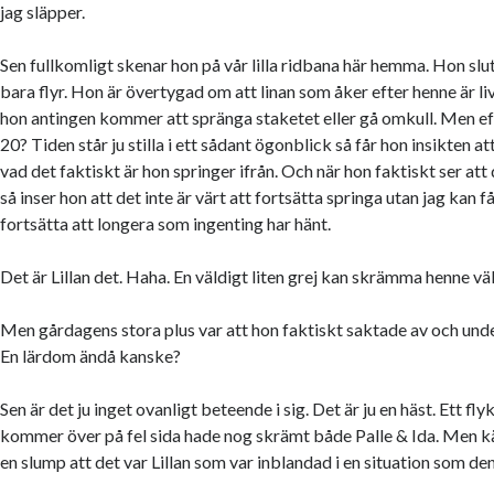
jag släpper.
Sen fullkomligt skenar hon på vår lilla ridbana här hemma. Hon sluta
bara flyr. Hon är övertygad om att linan som åker efter henne är liv
hon antingen kommer att spränga staketet eller gå omkull. Men eft
20? Tiden står ju stilla i ett sådant ögonblick så får hon insikten at
vad det faktiskt är hon springer ifrån. Och när hon faktiskt ser att
så inser hon att det inte är värt att fortsätta springa utan jag kan
fortsätta att longera som ingenting har hänt.
Det är Lillan det. Haha. En väldigt liten grej kan skrämma henne v
Men gårdagens stora plus var att hon faktiskt saktade av och under
En lärdom ändå kanske?
Sen är det ju inget ovanligt beteende i sig. Det är ju en häst. Ett flyk
kommer över på fel sida hade nog skrämt både Palle & Ida. Men k
en slump att det var Lillan som var inblandad i en situation som de