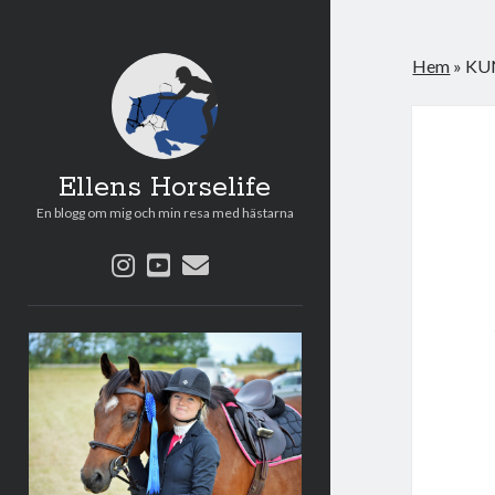
Hem
»
KU
Ellens Horselife
En blogg om mig och min resa med hästarna
instagram
youtube
e-
post
Sidopanel