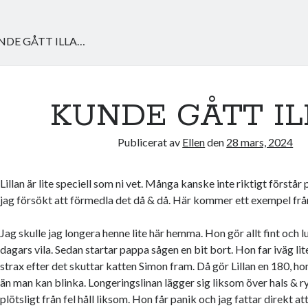
NDE GÅTT ILLA…
KUNDE GÅTT IL
Publicerat av
Ellen
den
28 mars, 2024
Lillan är lite speciell som ni vet. Många kanske inte riktigt förstår
jag försökt att förmedla det då & då. Här kommer ett exempel från
Jag skulle jag longera henne lite här hemma. Hon gör allt fint och l
dagars vila. Sedan startar pappa sågen en bit bort. Hon far iväg li
strax efter det skuttar katten Simon fram. Då gör Lillan en 180, h
än man kan blinka. Longeringslinan lägger sig liksom över hals & r
plötsligt från fel håll liksom. Hon får panik och jag fattar direkt at