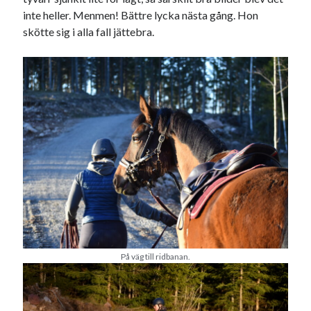
inte heller. Menmen! Bättre lycka nästa gång. Hon
Sök
skötte sig i alla fall jättebra.
Sök
Senaste inläggen
VI TRÄNAR VIDARE!
MYCKET FLUGOR
IDA; dagens hoppning!
HINDERBANA
130 BAND
Kategorier
På väg till ridbanan.
Allmänt
(997)
Extrahästar
(58)
Hållidej
(276)