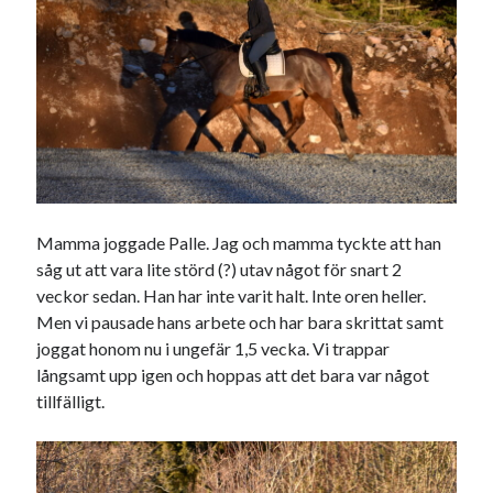
Heart of Hope
(39)
Heart Paal
(216)
Idun
(140)
Källhults Spotless
(163)
Min Träning
(220)
Ninlil
(34)
Personligt/Åsikter
(161)
Resor
(111)
Tävling
(159)
Träningar
(63)
Mamma joggade Palle. Jag och mamma tyckte att han
Utrustning
(47)
såg ut att vara lite störd (?) utav något för snart 2
veckor sedan. Han har inte varit halt. Inte oren heller.
Men vi pausade hans arbete och har bara skrittat samt
Senaste kommentarerna
joggat honom nu i ungefär 1,5 vecka. Vi trappar
långsamt upp igen och hoppas att det bara var något
Ellen
om
VINST!!!
tillfälligt.
Camilla
om
VINST!!!
Ellen
om
JOSEF
Ellen
om
SPAM