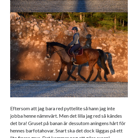
Eftersom att jag bara red pyttelite så hann jag inte
jobba henne nämnvärt. Men det lilla jag red så kändes
det bra! Gruset på banan är dessutom aningens hårt för
hennes barfotahovar. Snart ska det dock läggas på ett
lite finare grus. Det kommer nog att göra susen!