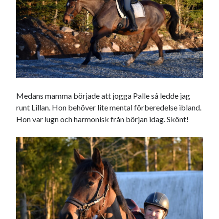
december 2024
november 2024
oktober 2024
september 2024
augusti 2024
juli 2024
juni 2024
maj 2024
Medans mamma började att jogga Palle så ledde jag
april 2024
runt Lillan. Hon behöver lite mental förberedelse ibland.
mars 2024
Hon var lugn och harmonisk från början idag. Skönt!
februari 2024
januari 2024
december 2023
november 2023
oktober 2023
september 2023
augusti 2023
juli 2023
juni 2023