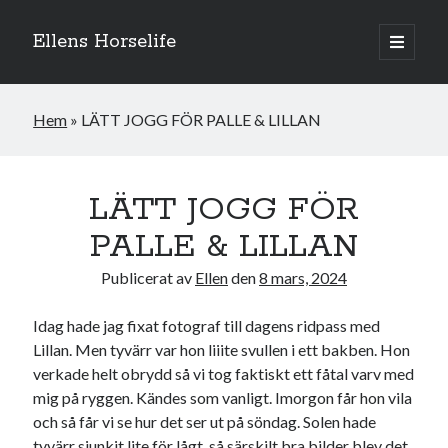
Ellens Horselife
öppna
primär
Sidopanel
meny
Hem
»
LÄTT JOGG FÖR PALLE & LILLAN
LÄTT JOGG FÖR
PALLE & LILLAN
Publicerat av
Ellen
den
8 mars, 2024
Idag hade jag fixat fotograf till dagens ridpass med
Lillan. Men tyvärr var hon liiite svullen i ett bakben. Hon
Hej och välkomna till min blogg! Jag heter Ellen och är född 1996. På
verkade helt obrydd så vi tog faktiskt ett fåtal varv med
denna bloggen kan ni följa min resa med hästarna, från ponnytävlingar i
mig på ryggen. Kändes som vanligt. Imorgon får hon vila
dressyr & hoppning till MSV hopp & dressyr på stor häst.
och så får vi se hur det ser ut på söndag. Solen hade
tyvärr sjunkit lite för lågt, så särskilt bra bilder blev det