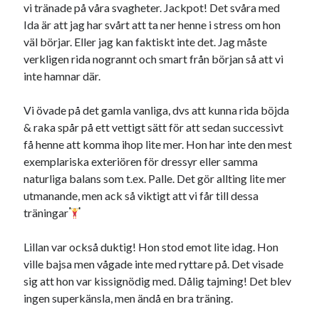
vi tränade på våra svagheter. Jackpot! Det svåra med
Ida är att jag har svårt att ta ner henne i stress om hon
Sök
Sök
väl börjar. Eller jag kan faktiskt inte det. Jag måste
verkligen rida nogrannt och smart från början så att vi
inte hamnar där.
Senaste inläggen
Vi övade på det gamla vanliga, dvs att kunna rida böjda
MYCKET FLUGOR
& raka spår på ett vettigt sätt för att sedan successivt
IDA; dagens hoppning!
få henne att komma ihop lite mer. Hon har inte den mest
HINDERBANA
exemplariska exteriören för dressyr eller samma
MAGSJUKA
naturliga balans som t.ex. Palle. Det gör allting lite mer
130 BAND
utmanande, men ack så viktigt att vi får till dessa
träningar
Kategorier
Lillan var också duktig! Hon stod emot lite idag. Hon
ville bajsa men vågade inte med ryttare på. Det visade
Allmänt
(997)
sig att hon var kissignödig med. Dålig tajming! Det blev
Extrahästar
(58)
ingen superkänsla, men ändå en bra träning.
Hållidej
(276)