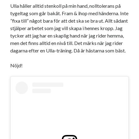
Heart of Hope
(39)
Ulla håller alltid stenkoll på min hand, nolltolerans på
Heart Paal
(216)
tygeltag som går bakåt. Fram & ihop med händerna. Inte
Idun
(140)
”fixa till” något bara för att det ska se bra ut. Allt sådant
Källhults Spotless
(163)
stjälper arbetet som jag vill skapa i hennes kropp. Jag
Min Träning
(220)
tycker att jag har en skaplig hand när jag rider hemma,
Ninlil
(34)
men det finns alltid en nivå till. Det märks när jag rider
Personligt/Åsikter
(161)
dagarna efter en Ulla-träning. Då är hästarna som bäst.
Resor
(111)
Tävling
(159)
Nöjd!
Träningar
(63)
Utrustning
(47)
Senaste kommentarerna
Ellen
om
VINST!!!
Camilla
om
VINST!!!
Ellen
om
JOSEF
Ellen
om
SPAM