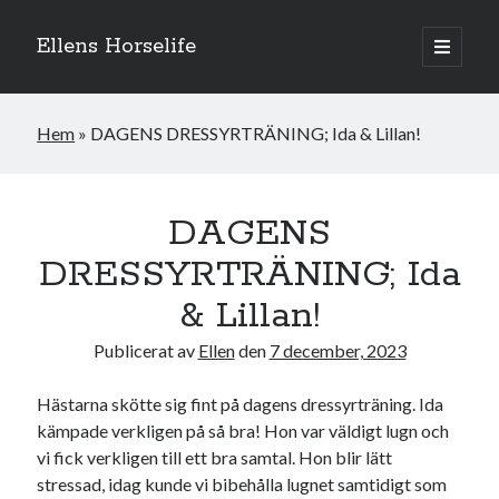
Ellens Horselife
öppna
primär
Sidopanel
meny
Hem
»
DAGENS DRESSYRTRÄNING; Ida & Lillan!
DAGENS
DRESSYRTRÄNING; Ida
& Lillan!
Publicerat av
Ellen
den
7 december, 2023
Hästarna skötte sig fint på dagens dressyrträning. Ida
Hej och välkomna till min blogg! Jag heter Ellen och är född 1996. På
denna bloggen kan ni följa min resa med hästarna, från ponnytävlingar i
kämpade verkligen på så bra! Hon var väldigt lugn och
dressyr & hoppning till MSV hopp & dressyr på stor häst.
vi fick verkligen till ett bra samtal. Hon blir lätt
stressad, idag kunde vi bibehålla lugnet samtidigt som