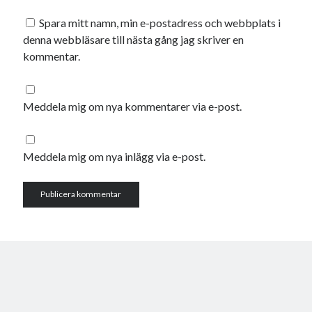
maj 2023
Spara mitt namn, min e-postadress och webbplats i
april 2023
denna webbläsare till nästa gång jag skriver en
mars 2023
kommentar.
februari 2023
januari 2023
december 2022
Meddela mig om nya kommentarer via e-post.
november 2022
oktober 2022
september 2022
Meddela mig om nya inlägg via e-post.
augusti 2022
juli 2022
juni 2022
maj 2022
april 2022
mars 2022
februari 2022
januari 2022
december 2021
november 2021