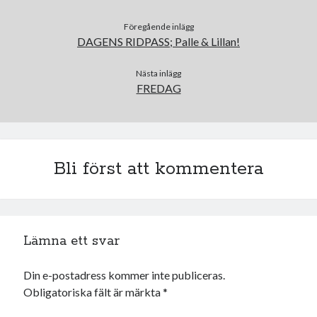
juni 2026
Föregående inlägg
maj 2026
DAGENS RIDPASS; Palle & Lillan!
april 2026
mars 2026
Nästa inlägg
februari 2026
FREDAG
januari 2026
december 2025
november 2025
oktober 2025
Bli först att kommentera
september 2025
augusti 2025
juli 2025
juni 2025
maj 2025
Lämna ett svar
april 2025
mars 2025
Din e-postadress kommer inte publiceras.
februari 2025
Obligatoriska fält är märkta
*
januari 2025