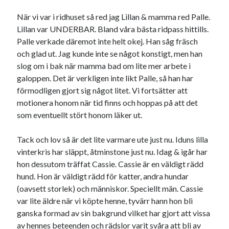
När vi var i ridhuset så red jag Lillan & mamma red Palle.
Sök
Sök
Lillan var UNDERBAR. Bland våra bästa ridpass hittills.
Palle verkade däremot inte helt okej. Han såg fräsch
och glad ut. Jag kunde inte se något konstigt, men han
Senaste inläggen
slog om i bak när mamma bad om lite mer arbete i
galoppen. Det är verkligen inte likt Palle, så han har
KODEN ÄR KNÄCKT
förmodligen gjort sig något litet. Vi fortsätter att
PALLE; dagens hoppning!
motionera honom när tid finns och hoppas på att det
UPPTÄCKSFÄRD
som eventuellt stört honom läker ut.
VI TRÄNAR VIDARE!
MYCKET FLUGOR
Tack och lov så är det lite varmare ute just nu. Iduns lilla
vinterkris har släppt, åtminstone just nu. Idag & igår har
hon dessutom träffat Cassie. Cassie är en väldigt rädd
Kategorier
hund. Hon är väldigt rädd för katter, andra hundar
(oavsett storlek) och människor. Speciellt män. Cassie
Allmänt
(997)
var lite äldre när vi köpte henne, tyvärr hann hon bli
Extrahästar
(58)
ganska formad av sin bakgrund vilket har gjort att vissa
Hållidej
(276)
av hennes beteenden och rädslor varit svåra att bli av