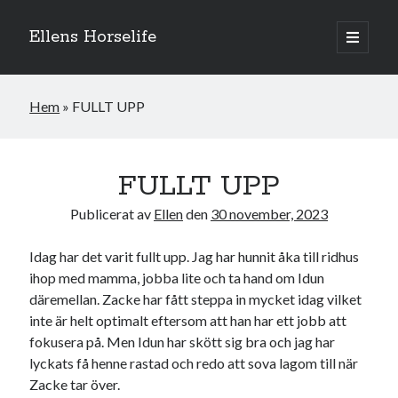
Ellens Horselife
öppna
primär
Sidopanel
meny
Hem
»
FULLT UPP
FULLT UPP
Publicerat av
Ellen
den
30 november, 2023
Idag har det varit fullt upp. Jag har hunnit åka till ridhus
ihop med mamma, jobba lite och ta hand om Idun
däremellan. Zacke har fått steppa in mycket idag vilket
inte är helt optimalt eftersom att han har ett jobb att
Hej och välkomna till min blogg! Jag heter Ellen och är född 1996. På
denna bloggen kan ni följa min resa med hästarna, från ponnytävlingar i
fokusera på. Men Idun har skött sig bra och jag har
dressyr & hoppning till MSV hopp & dressyr på stor häst.
lyckats få henne rastad och redo att sova lagom till när
Zacke tar över.