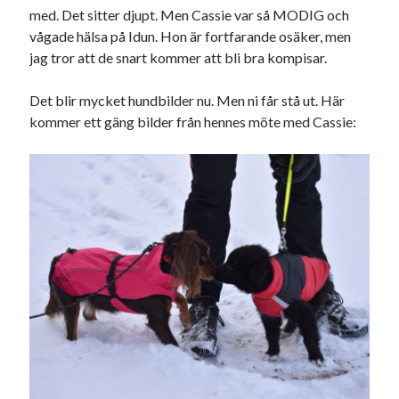
Heart of Hope
(40)
med. Det sitter djupt. Men Cassie var så MODIG och
Heart Paal
(217)
vågade hälsa på Idun. Hon är fortfarande osäker, men
Idun
(141)
jag tror att de snart kommer att bli bra kompisar.
Källhults Spotless
(163)
Min Träning
(220)
Det blir mycket hundbilder nu. Men ni får stå ut. Här
Ninlil
(35)
kommer ett gäng bilder från hennes möte med Cassie:
Personligt/Åsikter
(161)
Resor
(111)
Tävling
(159)
Träningar
(63)
Utrustning
(47)
Senaste kommentarerna
Ellen
om
VINST!!!
Camilla
om
VINST!!!
Ellen
om
JOSEF
Ellen
om
SPAM