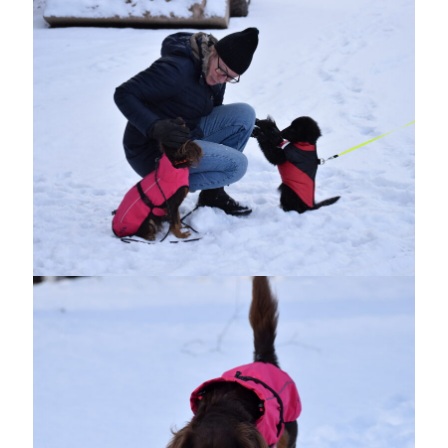
Camilla
om
SPAM
november 2023
M
T
O
T
F
L
S
1
2
3
4
5
6
7
8
9
10
11
12
13
14
15
16
17
18
19
20
21
22
23
24
25
26
27
28
29
30
« okt
dec »
Arkiv
augusti 2026
juli 2026