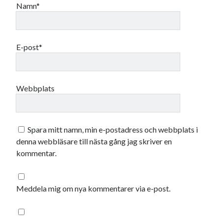
december 2024
Namn*
november 2024
oktober 2024
september 2024
E-post*
augusti 2024
juli 2024
juni 2024
maj 2024
Webbplats
april 2024
mars 2024
februari 2024
Spara mitt namn, min e-postadress och webbplats i
januari 2024
denna webbläsare till nästa gång jag skriver en
december 2023
kommentar.
november 2023
oktober 2023
september 2023
Meddela mig om nya kommentarer via e-post.
augusti 2023
juli 2023
juni 2023