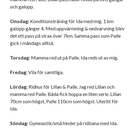
och galopp.
Sök
Sök
Onsdag:
Konditionsträning för Ida med mig. 1 km
galopp gånger 4. Med uppvärmning & nedvarvning blev
det ett pass på strax över 7km. Samma pass som Palle
Senaste inläggen
gick i måndags alltså.
KODEN ÄR KNÄCKT
PALLE; dagens hoppning!
Torsdag:
Mamma red ut på Palle. Ida reds ut av mig.
UPPTÄCKSFÄRD
VI TRÄNAR VIDARE!
Fredag:
Vila för samtliga.
MYCKET FLUGOR
Lördag:
Ridhus för Lillan & Palle. Jag red Lillan och
mamma red Palle. Båda fick hoppa en liten serie. Lillan
Kategorier
70cm som högst, Palle 110cm som högst. Uteritt för
Ida.
Allmänt
(997)
Extrahästar
(58)
Söndag:
Gymnastik/små hinder på ridbana med Ida.
Hållidej
(276)