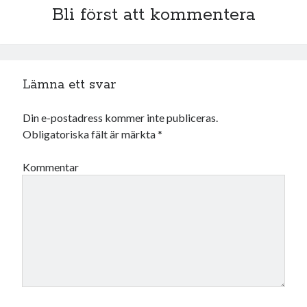
Bli först att kommentera
juni 2026
maj 2026
april 2026
mars 2026
februari 2026
Lämna ett svar
januari 2026
december 2025
Din e-postadress kommer inte publiceras.
november 2025
Obligatoriska fält är märkta
*
oktober 2025
september 2025
Kommentar
augusti 2025
juli 2025
juni 2025
maj 2025
april 2025
mars 2025
februari 2025
januari 2025