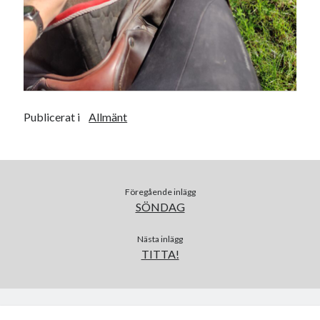
Camilla
om
SPAM
september 2023
M
T
O
T
F
L
S
Publicerat i
Allmänt
1
2
3
4
5
6
7
8
9
10
11
12
13
14
15
16
17
18
19
20
21
22
23
24
25
26
27
28
29
30
Föregående inlägg
SÖNDAG
« aug
okt »
Nästa inlägg
TITTA!
Arkiv
augusti 2026
juli 2026