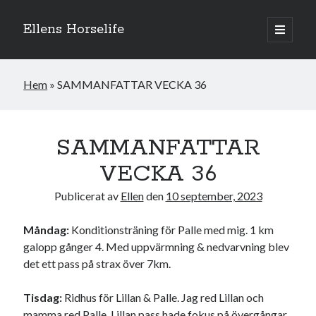
Ellens Horselife
öppna
primär
Sidopanel
meny
Hem
»
SAMMANFATTAR VECKA 36
SAMMANFATTAR
VECKA 36
Publicerat av
Ellen
den
10 september, 2023
Måndag:
Konditionsträning för Palle med mig. 1 km
galopp gånger 4. Med uppvärmning & nedvarvning blev
Hej och välkomna till min blogg! Jag heter Ellen och är född 1996. På
det ett pass på strax över 7km.
denna bloggen kan ni följa min resa med hästarna, från ponnytävlingar i
dressyr & hoppning till MSV hopp & dressyr på stor häst.
Tisdag:
Ridhus för Lillan & Palle. Jag red Lillan och
mamma red Palle. Lillan pass hade fokus på övergångar