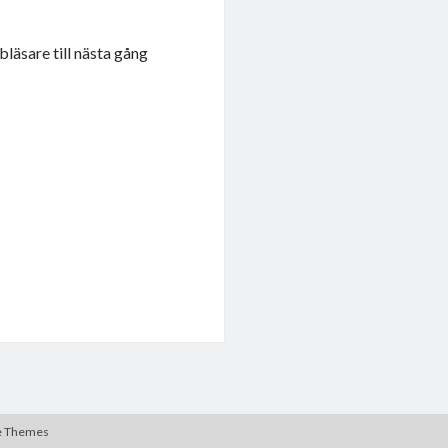
läsare till nästa gång
e Themes