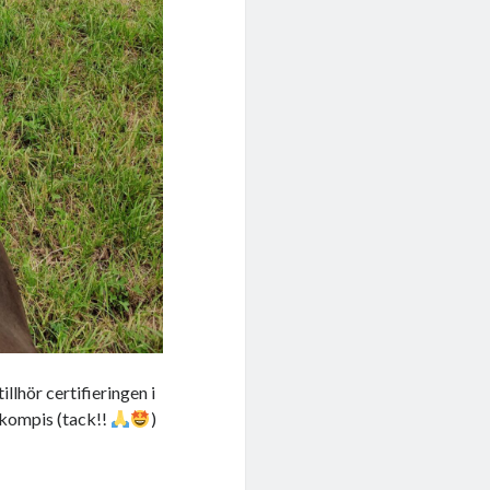
llhör certifieringen i
 kompis (tack!!
)