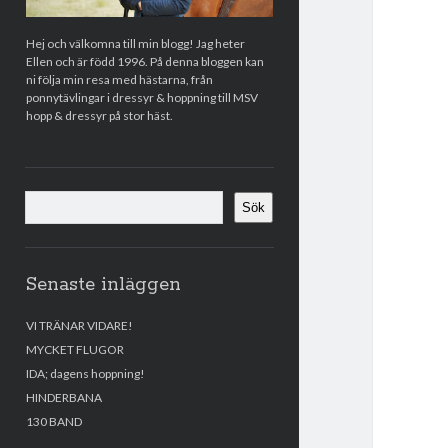
Hej och välkomna till min blogg! Jag heter
Ellen och är född 1996. På denna bloggen kan
ni följa min resa med hästarna, från
ponnytävlingar i dressyr & hoppning till MSV
hopp & dressyr på stor häst.
Sök
Sök
Senaste inläggen
VI TRÄNAR VIDARE!
MYCKET FLUGOR
IDA; dagens hoppning!
HINDERBANA
130 BAND