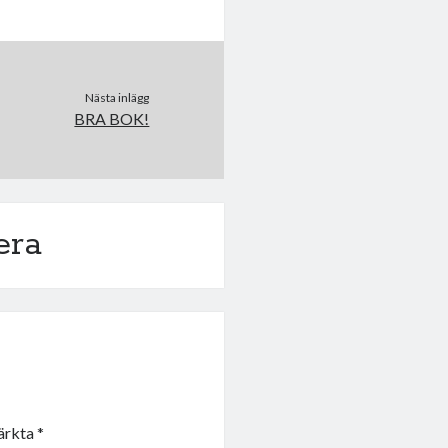
Nästa inlägg
BRA BOK!
era
märkta
*