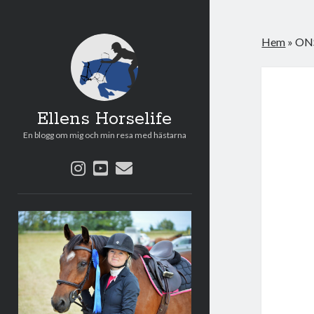
Hem
»
ON
Ellens Horselife
En blogg om mig och min resa med hästarna
instagram
youtube
e-
post
Sidopanel