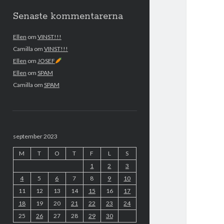
Senaste kommentarerna
Ellen
om
VINST!!!
Camilla
om
VINST!!!
Ellen
om
JOSEF
Ellen
om
SPAM
Camilla
om
SPAM
september 2023
M
T
O
T
F
L
S
1
2
3
4
5
6
7
8
9
10
11
12
13
14
15
16
17
18
19
20
21
22
23
24
25
26
27
28
29
30