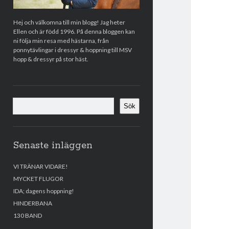
Hej och välkomna till min blogg! Jag heter
Ellen och är född 1996. På denna bloggen kan
ni följa min resa med hästarna, från
ponnytävlingar i dressyr & hoppning till MSV
hopp & dressyr på stor häst.
Sök
Sök
Senaste inläggen
VI TRÄNAR VIDARE!
MYCKET FLUGOR
IDA; dagens hoppning!
HINDERBANA
130 BAND