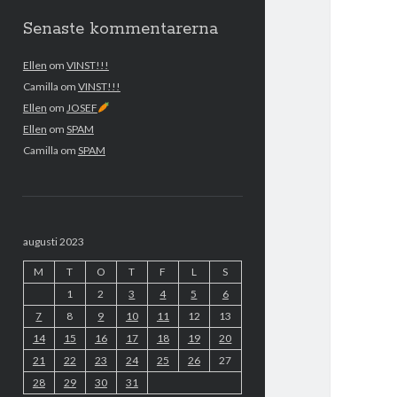
Senaste kommentarerna
Ellen
om
VINST!!!
Camilla
om
VINST!!!
Ellen
om
JOSEF
Ellen
om
SPAM
Camilla
om
SPAM
augusti 2023
M
T
O
T
F
L
S
1
2
3
4
5
6
7
8
9
10
11
12
13
14
15
16
17
18
19
20
21
22
23
24
25
26
27
28
29
30
31