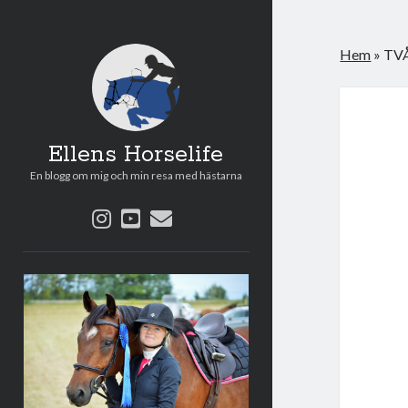
Hem
»
TV
Ellens Horselife
En blogg om mig och min resa med hästarna
instagram
youtube
e-
post
Sidopanel