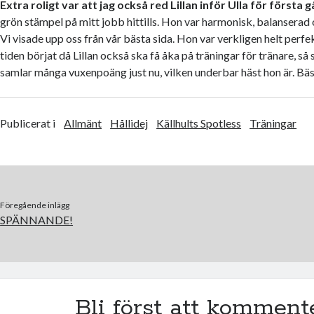
Extra roligt var att jag också red Lillan inför Ulla för första 
grön stämpel på mitt jobb hittills. Hon var harmonisk, balanserad 
Vi visade upp oss från vår bästa sida. Hon var verkligen helt perfekt
tiden börjat då Lillan också ska få åka på träningar för tränare, s
samlar många vuxenpoäng just nu, vilken underbar häst hon är. Bäst
Publicerat i
Allmänt
Hållidej
Källhults Spotless
Träningar
Föregående inlägg
SPÄNNANDE!
Bli först att komment