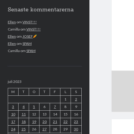
Senaste kommentarerna
Ellen
om
VINST!!!
Camilla
om
VINST!!!
Ellen
om
JOSEF
Ellen
om
SPAM
Camilla
om
SPAM
juli 2023
M
T
O
T
F
L
S
1
2
3
4
5
6
7
8
9
10
11
12
13
14
15
16
17
18
19
20
21
22
23
24
25
26
27
28
29
30