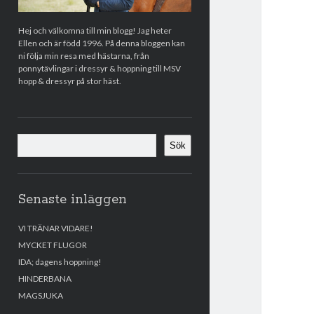
Hej och välkomna till min blogg! Jag heter
Ellen och är född 1996. På denna bloggen kan
ni följa min resa med hästarna, från
ponnytävlingar i dressyr & hoppning till MSV
hopp & dressyr på stor häst.
Sök
Sök
Senaste inläggen
VI TRÄNAR VIDARE!
MYCKET FLUGOR
IDA; dagens hoppning!
HINDERBANA
MAGSJUKA