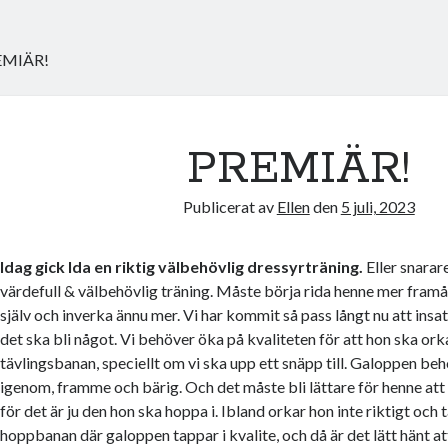
EMIÄR!
PREMIÄR!
Publicerat av
Ellen
den
5 juli, 2023
Idag gick Ida en riktig välbehövlig dressyrträning.
Eller snarare
värdefull & välbehövlig träning. Måste börja rida henne mer framåt
själv och inverka ännu mer. Vi har kommit så pass långt nu att ins
det ska bli något. Vi behöver öka på kvaliteten för att hon ska or
tävlingsbanan, speciellt om vi ska upp ett snäpp till. Galoppen behö
igenom, framme och bärig. Och det måste bli lättare för henne att 
för det är ju den hon ska hoppa i. Ibland orkar hon inte riktigt och 
hoppbanan där galoppen tappar i kvalite, och då är det lätt hänt at