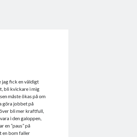
 jag fick en väldigt
, bli kvickare i mig
atsen måste ökas på om
ka göra jobbet på
ver bli mer kraftfull,
vara i den galoppen,
tar en ”paus” på
t en bom faller