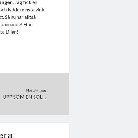
gången.
Jag fick en
och lydde minsta vink.
. Så nu har alltså
å spännande! Hon
a Lillan!
Nästa inlägg
UPP SOM EN SOL…
era