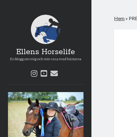
Hem
»
PR
Ellens Horselife
En blogg om mig och min resa med hästarna
instagram
youtube
e-
post
Sidopanel