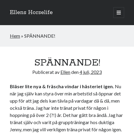
Ellens Horselife
öppna
primär
Sidopanel
meny
Hem
»
SPÄNNANDE!
SPÄNNANDE!
Publicerat av
Ellen
den
4 juli, 2023
Blåser lite nya & fräscha vindar i hästeriet igen.
Nu
när jag själv kan styra över min arbetstid så öppnar det
upp för att jag dels kan tävla på vardagar då & då, men
också träna. Jag har inte tränat privat för någon i
Hej och välkomna till min blogg! Jag heter Ellen och är född 1996. På
denna bloggen kan ni följa min resa med hästarna, från ponnytävlingar i
hoppning på över 2 (?!) år. Det har gått bra ändå. Jag har
dressyr & hoppning till MSV hopp & dressyr på stor häst.
tränat själv och varit på gruppträningar hos duktiga
Jenny, men jag vill verkligen träna privat för någon igen.