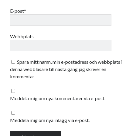
juli 2026
E-post*
juni 2026
maj 2026
april 2026
mars 2026
Webbplats
februari 2026
januari 2026
december 2025
Spara mitt namn, min e-postadress och webbplats i
november 2025
denna webbläsare till nästa gång jag skriver en
oktober 2025
kommentar.
september 2025
augusti 2025
juli 2025
Meddela mig om nya kommentarer via e-post.
juni 2025
maj 2025
april 2025
Meddela mig om nya inlägg via e-post.
mars 2025
februari 2025