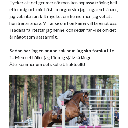
Tycker att det ger mer när man kan anpassa träning helt
efter mig och min häst. Imorgon ska jag ringa en tränare,
Sök
Sök
jag vet inte särskilt mycket om henne, men jag vet att
hon tränar andra. Vi får se om hon kan & vill ta emot oss.
I sådana fall testar jag henne, och sedan får vi se om det
Senaste inläggen
är något som passar mig.
EN TJUV!
Sedan har jag en annan sak som jag ska forska lite
KODEN ÄR KNÄCKT
i…
Men det håller jag för mig själv så länge.
PALLE; dagens hoppning!
Återkommer om det skulle bli aktuellt!
UPPTÄCKSFÄRD
VI TRÄNAR VIDARE!
Kategorier
Allmänt
(997)
Extrahästar
(58)
Hållidej
(276)