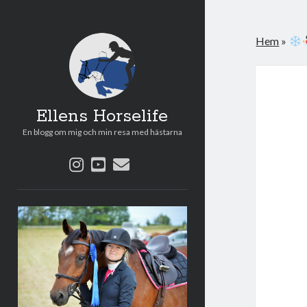
Hem
»
Ellens Horselife
En blogg om mig och min resa med hästarna
instagram
youtube
e-
post
Sidopanel