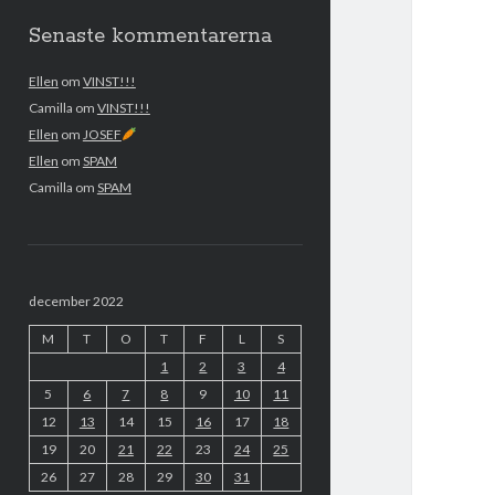
Senaste kommentarerna
Ellen
om
VINST!!!
Camilla
om
VINST!!!
Ellen
om
JOSEF
Ellen
om
SPAM
Camilla
om
SPAM
december 2022
M
T
O
T
F
L
S
1
2
3
4
5
6
7
8
9
10
11
12
13
14
15
16
17
18
19
20
21
22
23
24
25
26
27
28
29
30
31