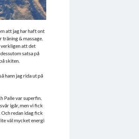
m att jag har haft ont
er träning & massage.
verkligen att det
ll dessutom satsa på
på skiten.
så hann jag rida ut på
h Palle var superfin.
vår igår, men vi fick
g. Och redan idag fick
 lite väl mycket energi