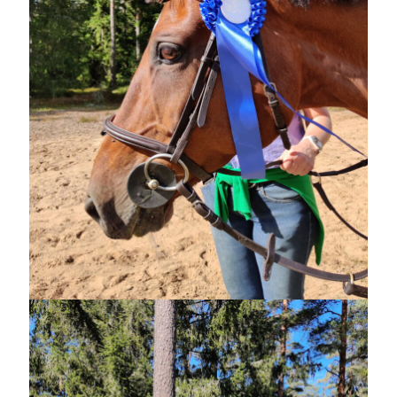
Sök
Sök
Senaste inläggen
IDA; dagens hoppning!
HINDERBANA
MAGSJUKA
130 BAND
UTFLYKT
Kategorier
Allmänt
(996)
Extrahästar
(58)
Hållidej
(276)