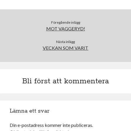
juni 2026
maj 2026
april 2026
Föregående inlägg
mars 2026
MOT VAGGERYD!
februari 2026
januari 2026
Nästa inlägg
VECKAN SOM VARIT
december 2025
november 2025
oktober 2025
september 2025
augusti 2025
Bli först att kommentera
juli 2025
juni 2025
maj 2025
april 2025
Lämna ett svar
mars 2025
februari 2025
Din e-postadress kommer inte publiceras.
januari 2025