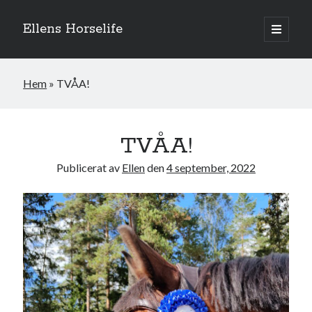
Ellens Horselife
öppna
primär
Sidopanel
meny
Hem
»
TVÅA!
TVÅA!
Publicerat av
Ellen
den
4 september, 2022
Hej och välkomna till min blogg! Jag heter Ellen och är född 1996. På
denna bloggen kan ni följa min resa med hästarna, från ponnytävlingar i
dressyr & hoppning till MSV hopp & dressyr på stor häst.