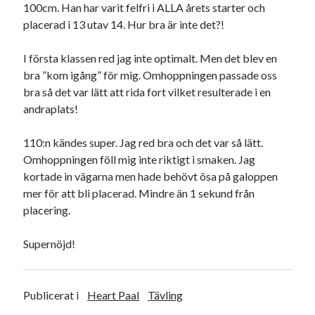
Camilla
om
SPAM
100cm. Han har varit felfri i ALLA årets starter och
placerad i 13 utav 14. Hur bra är inte det?!
I första klassen red jag inte optimalt. Men det blev en
bra ”kom igång” för mig. Omhoppningen passade oss
september 2022
bra så det var lätt att rida fort vilket resulterade i en
M
T
O
T
F
L
S
andraplats!
1
2
3
4
5
6
7
8
9
10
11
110:n kändes super. Jag red bra och det var så lätt.
12
13
14
15
16
17
18
Omhoppningen föll mig inte riktigt i smaken. Jag
19
20
21
22
23
24
25
kortade in vägarna men hade behövt ösa på galoppen
26
27
28
29
30
mer för att bli placerad. Mindre än 1 sekund från
placering.
« aug
okt »
Supernöjd!
Arkiv
Publicerat i
Heart Paal
Tävling
augusti 2026
juli 2026