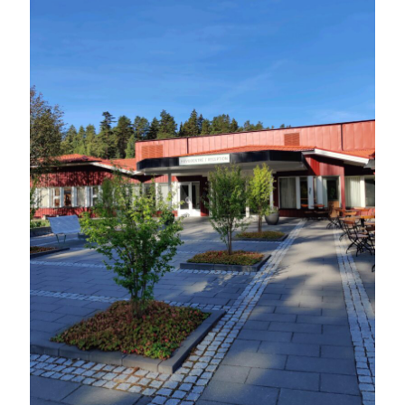
Heart of Hope
(39)
Heart Paal
(216)
Idun
(140)
Källhults Spotless
(163)
Min Träning
(220)
Ninlil
(34)
Personligt/Åsikter
(161)
Resor
(111)
Tävling
(159)
Träningar
(63)
Utrustning
(47)
Senaste kommentarerna
Ellen
om
VINST!!!
Camilla
om
VINST!!!
Ellen
om
JOSEF
Ellen
om
SPAM