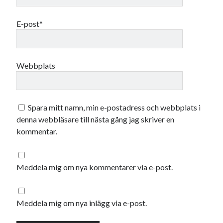
december 2024
november 2024
E-post*
oktober 2024
september 2024
augusti 2024
juli 2024
Webbplats
juni 2024
maj 2024
april 2024
Spara mitt namn, min e-postadress och webbplats i
mars 2024
denna webbläsare till nästa gång jag skriver en
februari 2024
kommentar.
januari 2024
december 2023
november 2023
Meddela mig om nya kommentarer via e-post.
oktober 2023
september 2023
augusti 2023
Meddela mig om nya inlägg via e-post.
juli 2023
juni 2023