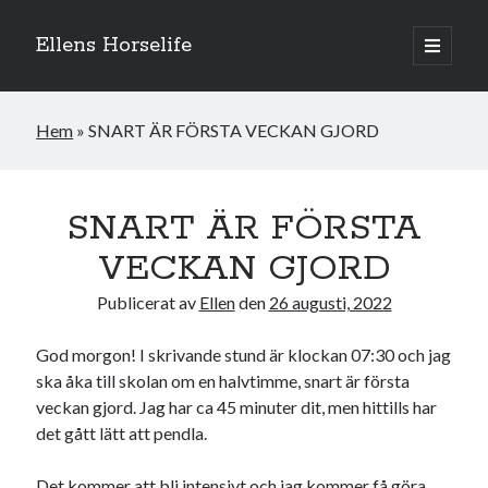
Ellens Horselife
öppna
primär
Sidopanel
meny
Hem
»
SNART ÄR FÖRSTA VECKAN GJORD
SNART ÄR FÖRSTA
VECKAN GJORD
Publicerat av
Ellen
den
26 augusti, 2022
God morgon! I skrivande stund är klockan 07:30 och jag
ska åka till skolan om en halvtimme, snart är första
Hej och välkomna till min blogg! Jag heter Ellen och är född 1996. På
veckan gjord. Jag har ca 45 minuter dit, men hittills har
denna bloggen kan ni följa min resa med hästarna, från ponnytävlingar i
det gått lätt att pendla.
dressyr & hoppning till MSV hopp & dressyr på stor häst.
Det kommer att bli intensivt och jag kommer få göra