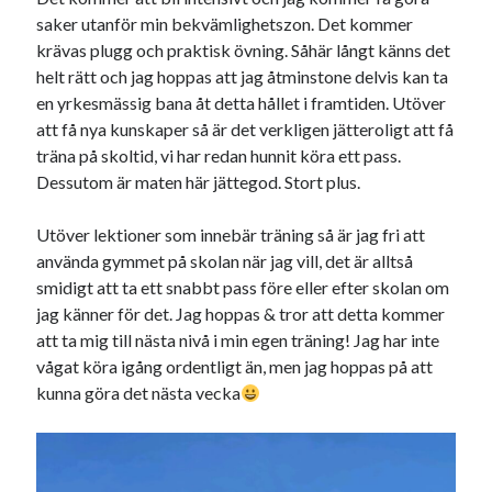
saker utanför min bekvämlighetszon. Det kommer
Sök
krävas plugg och praktisk övning. Såhär långt känns det
Sök
helt rätt och jag hoppas att jag åtminstone delvis kan ta
en yrkesmässig bana åt detta hållet i framtiden. Utöver
att få nya kunskaper så är det verkligen jätteroligt att få
Senaste inläggen
träna på skoltid, vi har redan hunnit köra ett pass.
VI TRÄNAR VIDARE!
Dessutom är maten här jättegod. Stort plus.
MYCKET FLUGOR
IDA; dagens hoppning!
Utöver lektioner som innebär träning så är jag fri att
HINDERBANA
använda gymmet på skolan när jag vill, det är alltså
130 BAND
smidigt att ta ett snabbt pass före eller efter skolan om
jag känner för det. Jag hoppas & tror att detta kommer
att ta mig till nästa nivå i min egen träning! Jag har inte
Kategorier
vågat köra igång ordentligt än, men jag hoppas på att
kunna göra det nästa vecka
Allmänt
(997)
Extrahästar
(58)
Hållidej
(276)