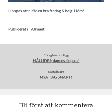
Camilla
om
SPAM
Hoppas att ni får en bra fredag & helg. Hörs!
augusti 2022
Publicerat i
Allmänt
M
T
O
T
F
L
S
1
2
3
4
5
6
7
8
9
10
11
12
13
14
15
16
17
18
19
20
21
Föregående inlägg
HÅLLIDEJ; dagens ridpass!
22
23
24
25
26
27
28
29
30
31
Nästa inlägg
NYA TAG SNART!
« jul
sep »
Arkiv
Bli först att kommentera
augusti 2026
juli 2026