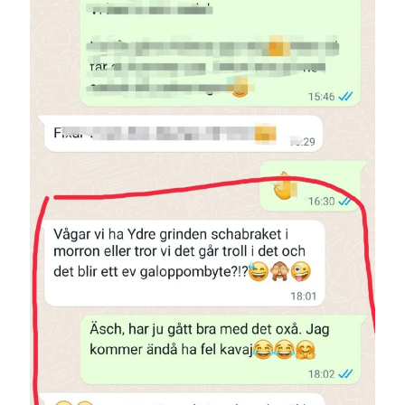
Sök
Sök
Senaste inläggen
MYCKET FLUGOR
IDA; dagens hoppning!
HINDERBANA
MAGSJUKA
130 BAND
Kategorier
Allmänt
(997)
Extrahästar
(58)
Hållidej
(276)