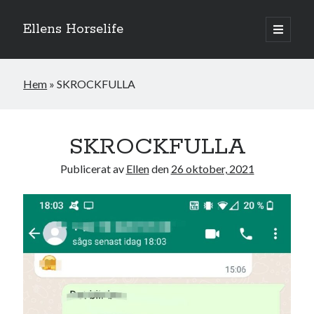
Ellens Horselife
öppna
primär
Sidopanel
meny
Hem
»
SKROCKFULLA
SKROCKFULLA
Publicerat av
Ellen
den
26 oktober, 2021
Hej och välkomna till min blogg! Jag heter Ellen och är född 1996. På
denna bloggen kan ni följa min resa med hästarna, från ponnytävlingar i
dressyr & hoppning till MSV hopp & dressyr på stor häst.