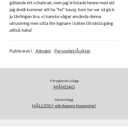
Camilla
om
SPAM
gällande ett schabrak, men jag tröstade henne med att
jag ändå kommer att ha ”fel” kavaj. Som tur var så gick
ju tävlingen bra, vi kanske vågar använda denna
utrustning men sitta lite lugnare i båten till nästa gång
alltså, haha!
oktober 2021
M
T
O
T
F
L
S
1
2
3
Publicerat i
Allmänt
Personligt/Åsikter
4
5
6
7
8
9
10
11
12
13
14
15
16
17
18
19
20
21
22
23
24
25
26
27
28
29
30
31
Föregående inlägg
MÅNDAG
« sep
nov »
Nästa inlägg
HÅLLIDEJ; gårdagens hoppning!
Arkiv
augusti 2026
juli 2026