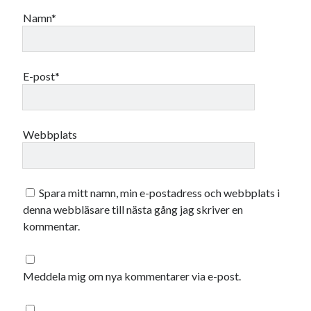
december 2024
Namn*
november 2024
oktober 2024
september 2024
augusti 2024
E-post*
juli 2024
juni 2024
maj 2024
Webbplats
april 2024
mars 2024
februari 2024
januari 2024
Spara mitt namn, min e-postadress och webbplats i
december 2023
denna webbläsare till nästa gång jag skriver en
november 2023
kommentar.
oktober 2023
september 2023
augusti 2023
Meddela mig om nya kommentarer via e-post.
juli 2023
juni 2023