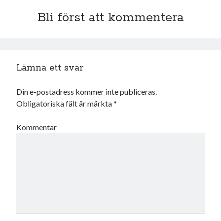
juni 2026
Bli först att kommentera
maj 2026
april 2026
mars 2026
februari 2026
Lämna ett svar
januari 2026
december 2025
Din e-postadress kommer inte publiceras.
november 2025
Obligatoriska fält är märkta
*
oktober 2025
september 2025
Kommentar
augusti 2025
juli 2025
juni 2025
maj 2025
april 2025
mars 2025
februari 2025
januari 2025