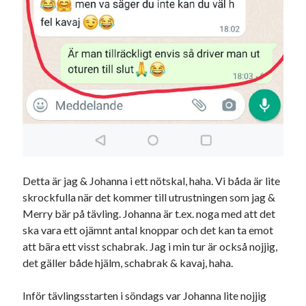
Heart of Hope
(39)
Heart Paal
(216)
Idun
(140)
Källhults Spotless
(163)
Min Träning
(220)
Ninlil
(34)
Personligt/Åsikter
(161)
Resor
(111)
Tävling
(159)
Träningar
(63)
Utrustning
(47)
Detta är jag & Johanna i ett nötskal, haha. Vi båda är lite
skrockfulla när det kommer till utrustningen som jag &
Merry bär på tävling. Johanna är t.ex. noga med att det
Senaste kommentarerna
ska vara ett ojämnt antal knoppar och det kan ta emot
Ellen
om
VINST!!!
att bära ett visst schabrak. Jag i min tur är också nojjig,
Camilla
om
VINST!!!
det gäller både hjälm, schabrak & kavaj, haha.
Ellen
om
JOSEF
Ellen
om
SPAM
Inför tävlingsstarten i söndags var Johanna lite nojjig