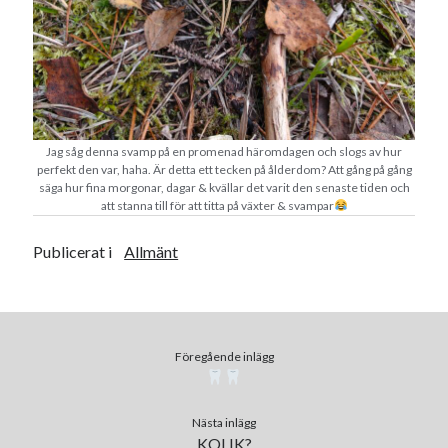
maj 2023
april 2023
mars 2023
februari 2023
januari 2023
december 2022
Jag såg denna svamp på en promenad häromdagen och slogs av hur
november 2022
perfekt den var, haha. Är detta ett tecken på ålderdom? Att gång på gång
oktober 2022
säga hur fina morgonar, dagar & kvällar det varit den senaste tiden och
september 2022
att stanna till för att titta på växter & svampar
augusti 2022
Publicerat i
Allmänt
juli 2022
juni 2022
maj 2022
april 2022
mars 2022
Föregående inlägg
februari 2022
januari 2022
december 2021
Nästa inlägg
KOLIK?
november 2021