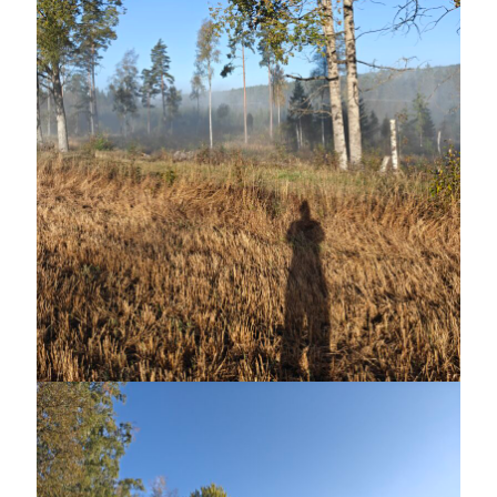
Sök
Sök
Senaste inläggen
FULLT UPP!
MÅNDAG
EN TJUV!
KODEN ÄR KNÄCKT
PALLE; dagens hoppning!
Kategorier
Allmänt
(999)
Extrahästar
(58)
Hållidej
(276)