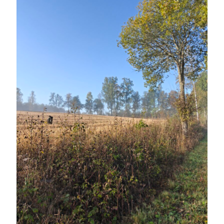
Camilla
om
SPAM
oktober 2025
M
T
O
T
F
L
S
1
2
3
4
5
6
7
8
9
10
11
12
13
14
15
16
17
18
19
20
21
22
23
24
25
26
27
28
29
30
31
« sep
nov »
Arkiv
augusti 2026
juli 2026