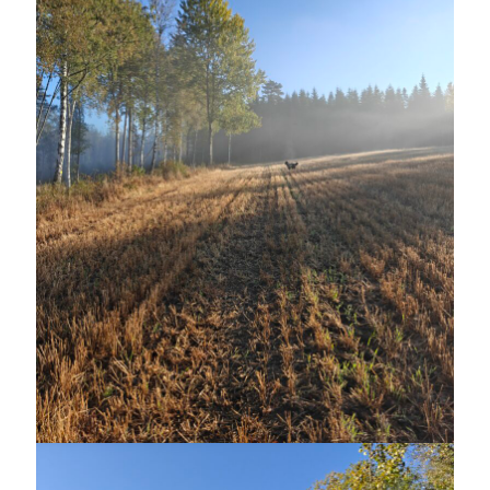
Heart of Hope
(40)
Heart Paal
(217)
Idun
(141)
Källhults Spotless
(163)
Min Träning
(220)
Ninlil
(36)
Personligt/Åsikter
(161)
Resor
(111)
Tävling
(159)
Träningar
(63)
Utrustning
(47)
Senaste kommentarerna
Ellen
om
VINST!!!
Camilla
om
VINST!!!
Ellen
om
JOSEF
Ellen
om
SPAM