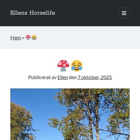
Ellens Horselife
öppna
primär
Sidopanel
meny
Hem
»
Publicerat av
Ellen
den
7 oktober, 2025
Hej och välkomna till min blogg! Jag heter Ellen och är född 1996. På
denna bloggen kan ni följa min resa med hästarna, från ponnytävlingar i
dressyr & hoppning till MSV hopp & dressyr på stor häst.