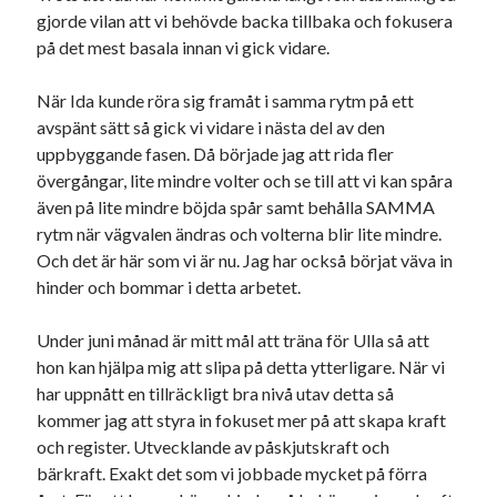
Heart of Hope
(39)
gjorde vilan att vi behövde backa tillbaka och fokusera
Heart Paal
(216)
på det mest basala innan vi gick vidare.
Idun
(140)
Källhults Spotless
(163)
När Ida kunde röra sig framåt i samma rytm på ett
Min Träning
(220)
avspänt sätt så gick vi vidare i nästa del av den
Ninlil
(34)
uppbyggande fasen. Då började jag att rida fler
Personligt/Åsikter
(161)
övergångar, lite mindre volter och se till att vi kan spåra
Resor
(111)
även på lite mindre böjda spår samt behålla SAMMA
Tävling
(159)
rytm när vägvalen ändras och volterna blir lite mindre.
Träningar
(63)
Och det är här som vi är nu. Jag har också börjat väva in
Utrustning
(47)
hinder och bommar i detta arbetet.
Under juni månad är mitt mål att träna för Ulla så att
Senaste kommentarerna
hon kan hjälpa mig att slipa på detta ytterligare. När vi
har uppnått en tillräckligt bra nivå utav detta så
Ellen
om
VINST!!!
kommer jag att styra in fokuset mer på att skapa kraft
Camilla
om
VINST!!!
och register. Utvecklande av påskjutskraft och
Ellen
om
JOSEF
bärkraft. Exakt det som vi jobbade mycket på förra
Ellen
om
SPAM