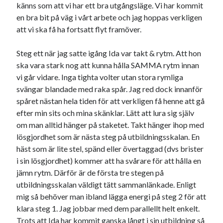
känns som att vi har ett bra utgångsläge. Vi har kommit
en bra bit på väg i vårt arbete och jag hoppas verkligen
Sök
Sök
att vi ska få ha fortsatt flyt framöver.
Steg ett när jag satte igång Ida var takt & rytm. Att hon
Senaste inläggen
ska vara stark nog att kunna hålla SAMMA rytm innan
vi går vidare. Inga tighta volter utan stora rymliga
VI TRÄNAR VIDARE!
svängar blandade med raka spår. Jag red dock innanför
MYCKET FLUGOR
spåret nästan hela tiden för att verkligen få henne att gå
IDA; dagens hoppning!
efter min sits och mina skänklar. Lätt att lura sig själv
HINDERBANA
om man alltid hänger på staketet. Takt hänger ihop med
130 BAND
lösgjordhet som är nästa steg på utbildningsskalan. En
häst som är lite stel, spänd eller övertaggad (dvs brister
i sin lösgjordhet) kommer att ha svårare för att hålla en
Kategorier
jämn rytm. Därför är de första tre stegen på
utbildningsskalan väldigt tätt sammanlänkade. Enligt
Allmänt
(997)
mig så behöver man ibland lägga energi på steg 2 för att
Extrahästar
(58)
klara steg 1. Jag jobbar med dem parallellt helt enkelt.
Hållidej
(276)
Trots att Ida har kommit ganska långt i sin utbildning så