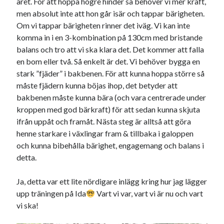
året. För att hoppa högre hinder så behöver vi mer kraft,
Camilla
om
SPAM
men absolut inte att hon går isär och tappar bärigheten.
Om vi tappar bärigheten rinner det iväg. Vi kan inte
komma in i en 3-kombination på 130cm med bristande
balans och tro att vi ska klara det. Det kommer att falla
maj 2025
en bom eller två. Så enkelt är det. Vi behöver bygga en
M
T
O
T
F
L
S
stark ”fjäder” i bakbenen. För att kunna hoppa större så
1
2
3
4
måste fjädern kunna böjas ihop, det betyder att
bakbenen måste kunna bära (och vara centrerade under
5
6
7
8
9
10
11
kroppen med god bärkraft) för att sedan kunna skjuta
12
13
14
15
16
17
18
ifrån uppåt och framåt. Nästa steg är alltså att göra
19
20
21
22
23
24
25
henne starkare i växlingar fram & tillbaka i galoppen
26
27
28
29
30
31
och kunna bibehålla bärighet, engagemang och balans i
« apr
jun »
detta.
Ja, detta var ett lite nördigare inlägg kring hur jag lägger
Arkiv
upp träningen på Ida
Vart vi var, vart vi är nu och vart
vi ska!
augusti 2026
juli 2026