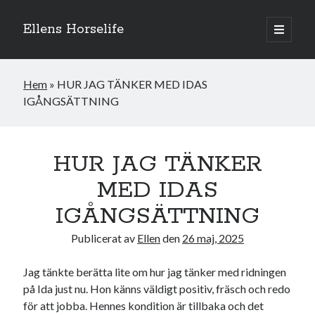
Ellens Horselife
öppna
primär
Sidopanel
meny
Hem
»
HUR JAG TÄNKER MED IDAS
IGÅNGSÄTTNING
HUR JAG TÄNKER
MED IDAS
IGÅNGSÄTTNING
Publicerat av
Ellen
den
26 maj, 2025
Hej och välkomna till min blogg! Jag heter Ellen och är född 1996. På
denna bloggen kan ni följa min resa med hästarna, från ponnytävlingar i
Jag tänkte berätta lite om hur jag tänker med ridningen
dressyr & hoppning till MSV hopp & dressyr på stor häst.
på Ida just nu. Hon känns väldigt positiv, fräsch och redo
för att jobba. Hennes kondition är tillbaka och det