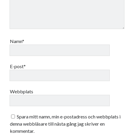
maj 2023
april 2023
mars 2023
februari 2023
januari 2023
december 2022
Namn*
november 2022
oktober 2022
september 2022
E-post*
augusti 2022
juli 2022
juni 2022
maj 2022
Webbplats
april 2022
mars 2022
februari 2022
Spara mitt namn, min e-postadress och webbplats i
januari 2022
denna webbläsare till nästa gång jag skriver en
december 2021
kommentar.
november 2021