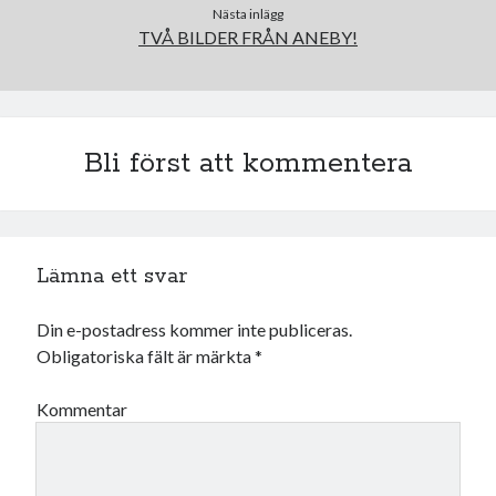
december 2024
Nästa inlägg
november 2024
TVÅ BILDER FRÅN ANEBY!
oktober 2024
september 2024
augusti 2024
juli 2024
Bli först att kommentera
juni 2024
maj 2024
april 2024
mars 2024
februari 2024
Lämna ett svar
januari 2024
december 2023
Din e-postadress kommer inte publiceras.
november 2023
Obligatoriska fält är märkta
*
oktober 2023
september 2023
Kommentar
augusti 2023
juli 2023
juni 2023