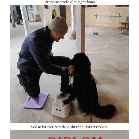
Först planerade vi en egen bana!
Camilla
om
SPAM
februari 2025
M
T
O
T
F
L
S
1
2
3
4
5
6
7
8
9
10
11
12
13
14
15
16
17
18
19
20
21
22
23
24
25
26
27
28
« jan
mar »
Arkiv
Sedan introducerade vi sitt med låsta framben.
augusti 2026
juli 2026