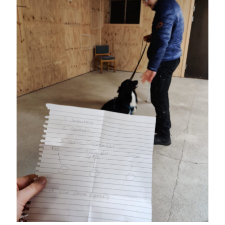
Heart of Hope
(40)
Heart Paal
(217)
Idun
(141)
Källhults Spotless
(163)
Min Träning
(220)
Ninlil
(35)
Personligt/Åsikter
(161)
Resor
(111)
Tävling
(159)
Träningar
(63)
Utrustning
(47)
Senaste kommentarerna
Ellen
om
VINST!!!
Camilla
om
VINST!!!
Ellen
om
JOSEF
Ellen
om
SPAM