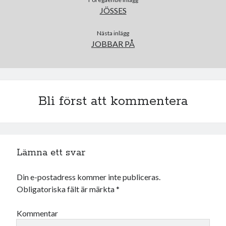
maj 2023
JÖSSES
april 2023
mars 2023
Nästa inlägg
februari 2023
JOBBAR PÅ
januari 2023
december 2022
november 2022
oktober 2022
Bli först att kommentera
september 2022
augusti 2022
juli 2022
juni 2022
Lämna ett svar
maj 2022
april 2022
mars 2022
Din e-postadress kommer inte publiceras.
februari 2022
Obligatoriska fält är märkta
*
januari 2022
december 2021
Kommentar
november 2021