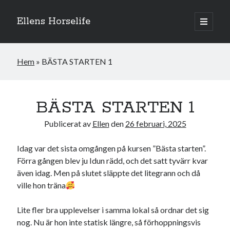
Ellens Horselife
öppna
primär
Sidopanel
meny
Hem
»
BÄSTA STARTEN 1
BÄSTA STARTEN 1
Publicerat av
Ellen
den
26 februari, 2025
Idag var det sista omgången på kursen ”Bästa starten”.
Förra gången blev ju Idun rädd, och det satt tyvärr kvar
även idag. Men på slutet släppte det litegrann och då
ville hon träna
Hej och välkomna till min blogg! Jag heter Ellen och är född 1996. På
denna bloggen kan ni följa min resa med hästarna, från ponnytävlingar i
dressyr & hoppning till MSV hopp & dressyr på stor häst.
Lite fler bra upplevelser i samma lokal så ordnar det sig
nog. Nu är hon inte statisk längre, så förhoppningsvis