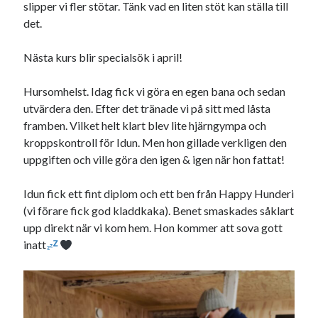
slipper vi fler stötar. Tänk vad en liten stöt kan ställa till
det.
Sök
Sök
Nästa kurs blir specialsök i april!
Senaste inläggen
Hursomhelst. Idag fick vi göra en egen bana och sedan
utvärdera den. Efter det tränade vi på sitt med låsta
KODEN ÄR KNÄCKT
framben. Vilket helt klart blev lite hjärngympa och
PALLE; dagens hoppning!
kroppskontroll för Idun. Men hon gillade verkligen den
UPPTÄCKSFÄRD
uppgiften och ville göra den igen & igen när hon fattat!
VI TRÄNAR VIDARE!
MYCKET FLUGOR
Idun fick ett fint diplom och ett ben från Happy Hunderi
(vi förare fick god kladdkaka). Benet smaskades såklart
upp direkt när vi kom hem. Hon kommer att sova gott
Kategorier
inatt
Allmänt
(997)
Extrahästar
(58)
Hållidej
(276)