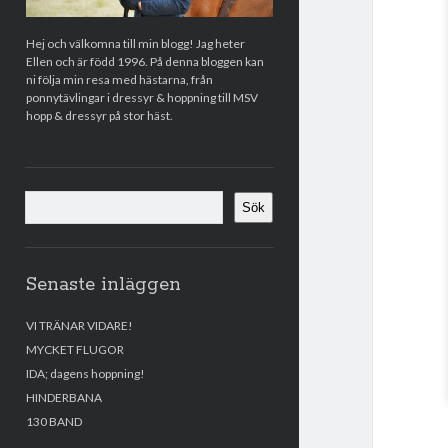
Hej och välkomna till min blogg! Jag heter
Ellen och är född 1996. På denna bloggen kan
ni följa min resa med hästarna, från
ponnytävlingar i dressyr & hoppning till MSV
hopp & dressyr på stor häst.
Sök
Sök
Senaste inläggen
VI TRÄNAR VIDARE!
MYCKET FLUGOR
IDA; dagens hoppning!
HINDERBANA
130 BAND