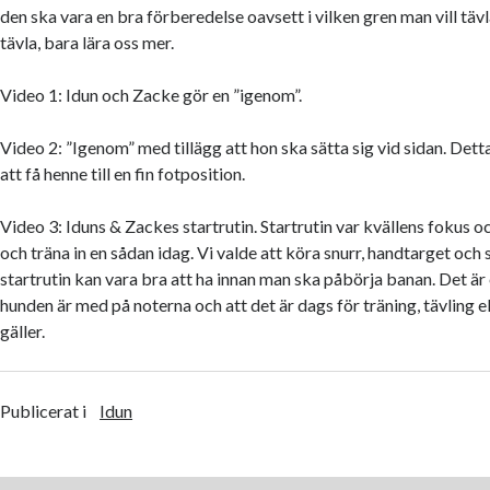
den ska vara en bra förberedelse oavsett i vilken gren man vill tävla.
tävla, bara lära oss mer.
Video 1: Idun och Zacke gör en ”igenom”.
Video 2: ”Igenom” med tillägg att hon ska sätta sig vid sidan. Detta
att få henne till en fin fotposition.
Video 3: Iduns & Zackes startrutin. Startrutin var kvällens fokus och
och träna in en sådan idag. Vi valde att köra snurr, handtarget och
startrutin kan vara bra att ha innan man ska påbörja banan. Det är 
hunden är med på noterna och att det är dags för träning, tävling e
gäller.
Publicerat i
Idun