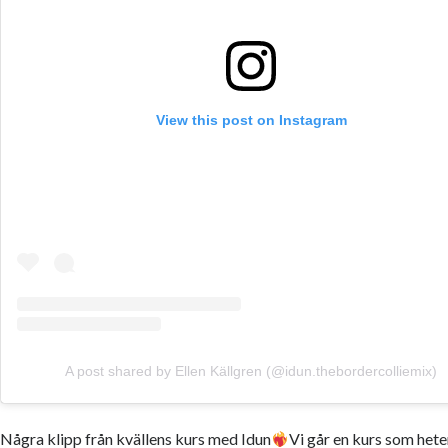
View this post on Instagram
A post shared by Ellen Källgren (@idun.thebordercolliemix)
Några klipp från kvällens kurs med Idun
Vi går en kurs som hete