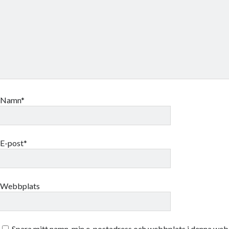
Namn*
E-post*
Webbplats
Spara mitt namn, min e-postadress och webbplats i denna webb