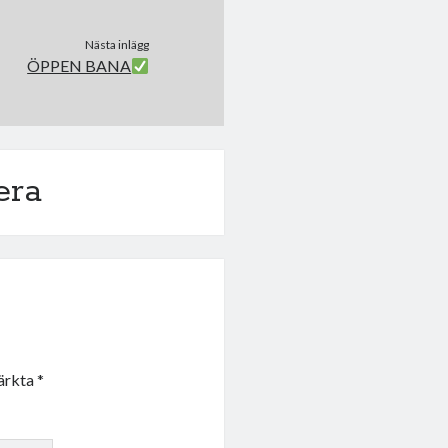
Nästa inlägg
ÖPPEN BANA
era
märkta
*