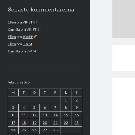
Senaste kommentarerna
Ellen
om
VINST!!!
Camilla
om
VINST!!!
Ellen
om
JOSEF
Ellen
om
SPAM
Camilla
om
SPAM
februari 2025
M
T
O
T
F
L
S
1
2
3
4
5
6
7
8
9
10
11
12
13
14
15
16
17
18
19
20
21
22
23
24
25
26
27
28