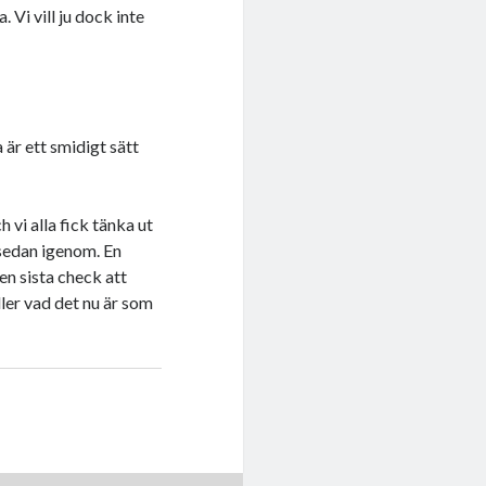
 Vi vill ju dock inte
 är ett smidigt sätt
 vi alla fick tänka ut
 sedan igenom. En
en sista check att
ller vad det nu är som