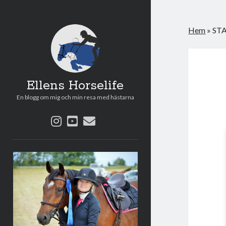
Hem
»
ST
Ellens Horselife
En blogg om mig och min resa med hästarna
instagram
youtube
e-
post
Sidopanel