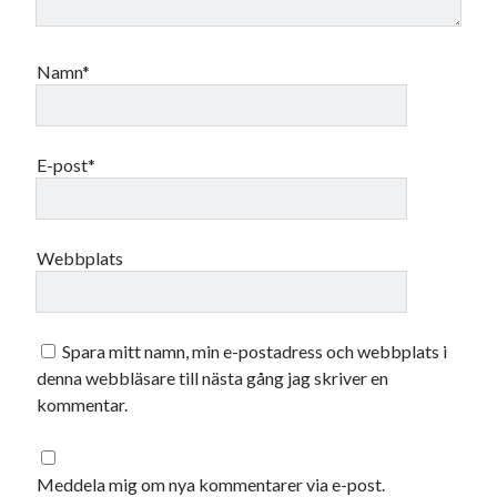
maj 2023
april 2023
mars 2023
Namn*
februari 2023
januari 2023
december 2022
E-post*
november 2022
oktober 2022
september 2022
augusti 2022
Webbplats
juli 2022
juni 2022
maj 2022
Spara mitt namn, min e-postadress och webbplats i
april 2022
denna webbläsare till nästa gång jag skriver en
mars 2022
kommentar.
februari 2022
januari 2022
december 2021
Meddela mig om nya kommentarer via e-post.
november 2021