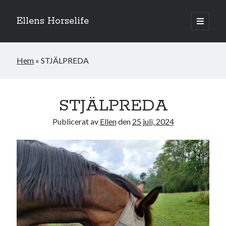
Ellens Horselife
öppna
primär
Sidopanel
meny
Hem
»
STJÄLPREDA
STJÄLPREDA
Publicerat av
Ellen
den
25 juli, 2024
Hej och välkomna till min blogg! Jag heter Ellen och är född 1996. På
denna bloggen kan ni följa min resa med hästarna, från ponnytävlingar i
dressyr & hoppning till MSV hopp & dressyr på stor häst.