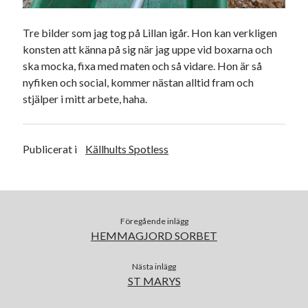
juni 2026
maj 2026
Tre bilder som jag tog på Lillan igår. Hon kan verkligen
april 2026
konsten att känna på sig när jag uppe vid boxarna och
mars 2026
ska mocka, fixa med maten och så vidare. Hon är så
februari 2026
nyfiken och social, kommer nästan alltid fram och
januari 2026
stjälper i mitt arbete, haha.
december 2025
november 2025
oktober 2025
Publicerat i
Källhults Spotless
september 2025
augusti 2025
juli 2025
juni 2025
Föregående inlägg
maj 2025
HEMMAGJORD SORBET
april 2025
mars 2025
Nästa inlägg
februari 2025
ST MARYS
januari 2025