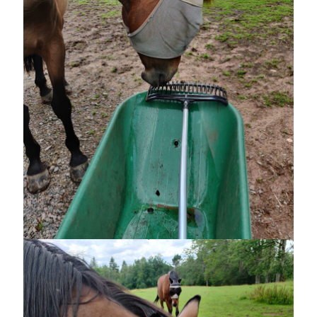
Sök
Sök
Senaste inläggen
KODEN ÄR KNÄCKT
PALLE; dagens hoppning!
UPPTÄCKSFÄRD
VI TRÄNAR VIDARE!
MYCKET FLUGOR
Kategorier
Allmänt
(997)
Extrahästar
(58)
Hållidej
(276)