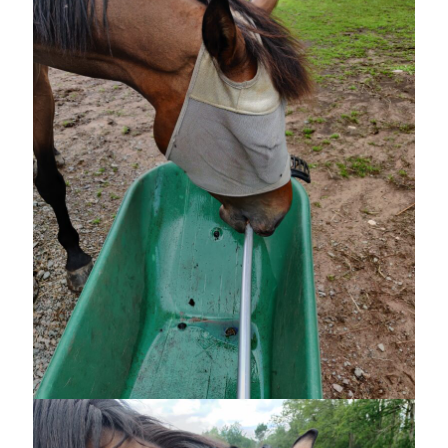
Heart of Hope
(40)
Heart Paal
(217)
Idun
(141)
Källhults Spotless
(163)
Min Träning
(220)
Ninlil
(35)
Personligt/Åsikter
(161)
Resor
(111)
Tävling
(159)
Träningar
(63)
Utrustning
(47)
Senaste kommentarerna
Ellen
om
VINST!!!
Camilla
om
VINST!!!
Ellen
om
JOSEF
Ellen
om
SPAM