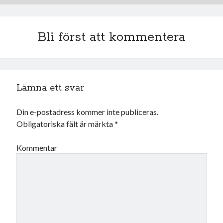
december 2024
november 2024
oktober 2024
Bli först att kommentera
september 2024
augusti 2024
juli 2024
juni 2024
Lämna ett svar
maj 2024
april 2024
mars 2024
Din e-postadress kommer inte publiceras.
februari 2024
Obligatoriska fält är märkta
*
januari 2024
december 2023
Kommentar
november 2023
oktober 2023
september 2023
augusti 2023
juli 2023
juni 2023