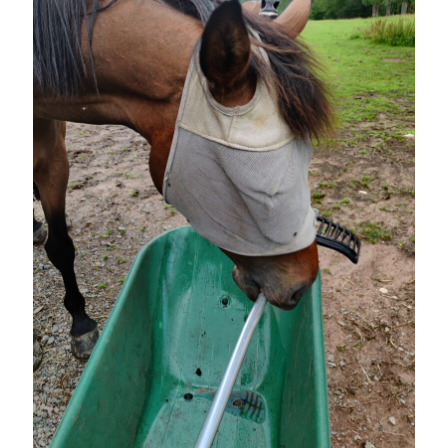
Camilla
om
SPAM
juli 2024
M
T
O
T
F
L
S
1
2
3
4
5
6
7
8
9
10
11
12
13
14
15
16
17
18
19
20
21
22
23
24
25
26
27
28
29
30
31
« jun
aug »
Arkiv
augusti 2026
juli 2026