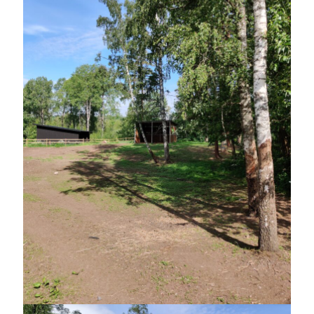
Sök
Sök
Senaste inläggen
VI TRÄNAR VIDARE!
MYCKET FLUGOR
IDA; dagens hoppning!
HINDERBANA
MAGSJUKA
Kategorier
Allmänt
(998)
Extrahästar
(58)
Hållidej
(276)