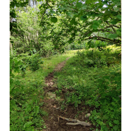
Camilla
om
SPAM
juli 2024
M
T
O
T
F
L
S
1
2
3
4
5
6
7
8
9
10
11
12
13
14
15
16
17
18
19
20
21
22
23
24
25
26
27
28
29
30
31
« jun
aug »
Arkiv
augusti 2026
juli 2026