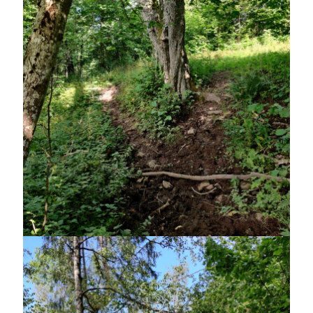
Sök
Sök
Senaste inläggen
KODEN ÄR KNÄCKT
PALLE; dagens hoppning!
UPPTÄCKSFÄRD
VI TRÄNAR VIDARE!
MYCKET FLUGOR
Kategorier
Allmänt
(997)
Extrahästar
(58)
Hållidej
(276)