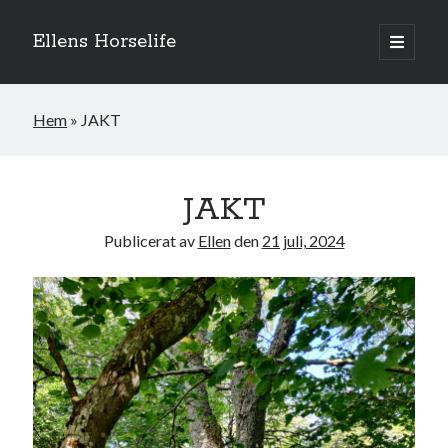
Ellens Horselife
öppna
primär
Sidopanel
meny
Hem
»
JAKT
JAKT
Publicerat av
Ellen
den
21 juli, 2024
Hej och välkomna till min blogg! Jag heter Ellen och är född 1996. På
denna bloggen kan ni följa min resa med hästarna, från ponnytävlingar i
dressyr & hoppning till MSV hopp & dressyr på stor häst.