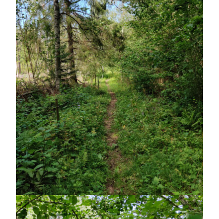
Heart of Hope
(40)
Heart Paal
(217)
Idun
(141)
Källhults Spotless
(163)
Min Träning
(220)
Ninlil
(35)
Personligt/Åsikter
(161)
Resor
(111)
Tävling
(159)
Träningar
(63)
Utrustning
(47)
Senaste kommentarerna
Ellen
om
VINST!!!
Camilla
om
VINST!!!
Ellen
om
JOSEF
Ellen
om
SPAM